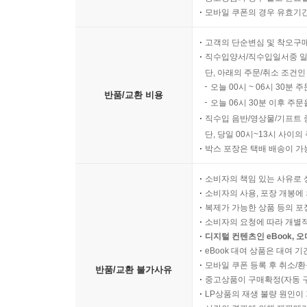
모바일 쿠폰의 경우 유효기간(
고객의 단순변심 및 착오구
직수입양서/직수입일서중 일
단, 아래의 주문/취소 조건인
오늘 00시 ~ 06시 30분 
반품/교환 비용
오늘 06시 30분 이후 주문
직수입 음반/영상물/기프트 
단, 당일 00시~13시 사이
박스 포장은 택배 배송이 가
소비자의 책임 있는 사유로 
소비자의 사용, 포장 개봉에 
복제가 가능한 상품 등의 포장을 
소비자의 요청에 따라 개별
디지털 컨텐츠인 eBook, 
eBook 대여 상품은 대여 기
모바일 쿠폰 등록 후 취소/환
반품/교환 불가사유
중고상품이 구매확정(자동 
LP상품의 재생 불량 원인이 기