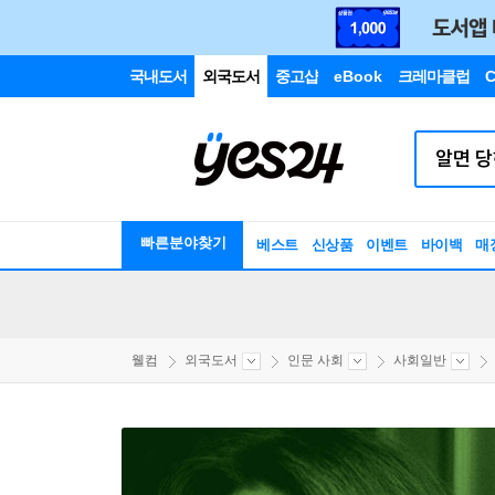
국내도서
외국도서
중고샵
eBook
크레마클럽
C
빠른분야찾기
베스트
신상품
이벤트
바이백
매
웰컴
외국도서
인문 사회
사회일반