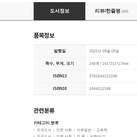
Getting Lost
도서정보
리뷰/한줄평
(0/0)
품목정보
발행일
2022년 09월 06일
쪽수, 무게, 크기
240쪽 | 141*211*17mm
ISBN13
9781644212196
ISBN10
1644212196
관련분류
카테고리 분류
외국도서
인문 사회
사회일반
교육학
외국도서
인문 사회
인 물
실화/수기