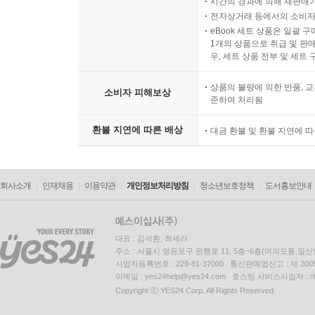
시간의 경과에 의해 재판매가
전자상거래 등에서의 소비자
eBook 세트 상품은 일괄 
1개의 상품으로 취급 및 판매
우, 세트 상품 전부 및 세트
상품의 불량에 의한 반품, 교
소비자 피해보상
준하여 처리됨
환불 지연에 따른 배상
대금 환불 및 환불 지연에 
회사소개
인재채용
이용약관
개인정보처리방침
청소년보호정책
도서홍보안내
대표 : 김석환, 최세라
주소 : 서울시 영등포구 은행로 11, 5층~6층(여의도동,일신
사업자등록번호 : 229-81-37000 통신판매업신고 : 제 200
이메일 : yes24help@yes24.com 호스팅 서비스사업자 :
Copyright ⓒ YES24 Corp. All Rights Reserved.