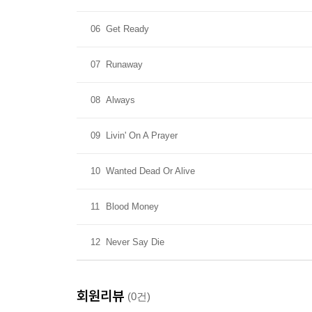
06
Get Ready
07
Runaway
08
Always
09
Livin' On A Prayer
10
Wanted Dead Or Alive
11
Blood Money
12
Never Say Die
회원리뷰
(0건)