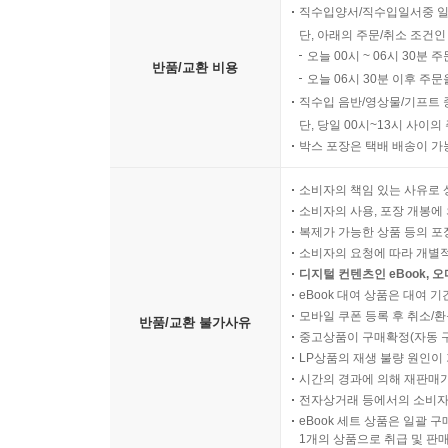
직수입양서/직수입일서중 일
단, 아래의 주문/취소 조건인
오늘 00시 ~ 06시 30분 
반품/교환 비용
오늘 06시 30분 이후 주문
직수입 음반/영상물/기프트 
단, 당일 00시~13시 사이
박스 포장은 택배 배송이 가
소비자의 책임 있는 사유로 
소비자의 사용, 포장 개봉에 
복제가 가능한 상품 등의 포장을 
소비자의 요청에 따라 개별
디지털 컨텐츠인 eBook, 
eBook 대여 상품은 대여 기
모바일 쿠폰 등록 후 취소/환
반품/교환 불가사유
중고상품이 구매확정(자동 
LP상품의 재생 불량 원인이 기
시간의 경과에 의해 재판매가
전자상거래 등에서의 소비자
eBook 세트 상품은 일괄 
1개의 상품으로 취급 및 판매