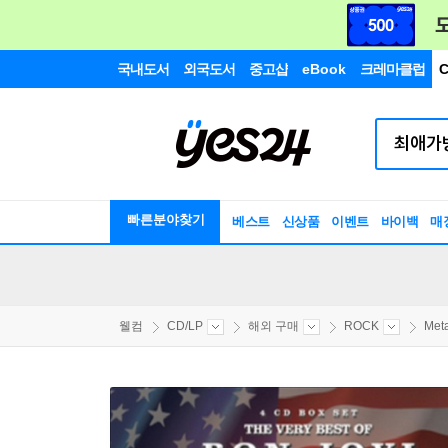
국내도서
외국도서
중고샵
eBook
크레마클럽
C
빠른분야찾기
베스트
신상품
이벤트
바이백
매
웰컴
CD/LP
해외 구매
ROCK
Meta