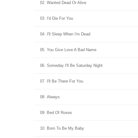
02
Wanted Dead Or Alive
03
I'd Die For You
04
I'll Sleep When I'm Dead
05
You Give Love A Bad Name
06
Someday I'll Be Saturday Night
07
I'll Be There For You
08
Always
09
Bed Of Roses
10
Born To Be My Baby