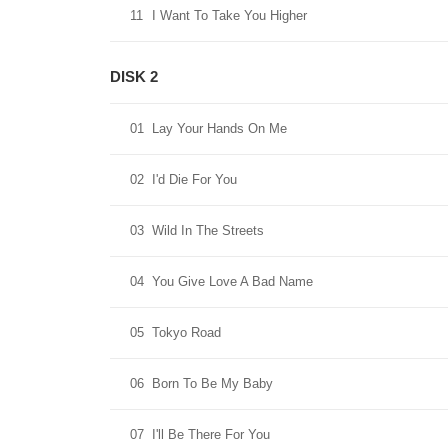
11
I Want To Take You Higher
DISK 2
01
Lay Your Hands On Me
02
I'd Die For You
03
Wild In The Streets
04
You Give Love A Bad Name
05
Tokyo Road
06
Born To Be My Baby
07
I'll Be There For You