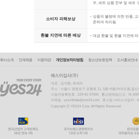
우, 세트 상품 전부 및 세트
상품의 불량에 의한 반품, 교
소비자 피해보상
준하여 처리됨
환불 지연에 따른 배상
대금 환불 및 환불 지연에 
회사소개
인재채용
이용약관
개인정보처리방침
청소년보호정책
도서홍보안내
대표 : 김석환, 최세라
주소 : 서울시 영등포구 은행로 11, 5층~6층(여의도동,일신
사업자등록번호 : 229-81-37000 통신판매업신고 : 제 200
이메일 : yes24help@yes24.com 호스팅 서비스사업자 :
Copyright ⓒ YES24 Corp. All Rights Reserved.