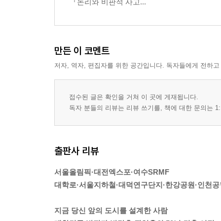
『논리와 비판적 사고...
- 신개념 교통 인프라의 등장, 고속철도 KTX
- 해외동포들의 마지막 휴식처, 천안 망향의 동산
만든 이 코멘트
5장 바다를 향해 나아가다
: 여수 및 남해권 프로젝트
저자, 역자, 편집자를 위한 공간입니다. 독자들에게 전하고
- 여수와 함께한 50년
접수된 글은 확인을 거쳐 이 곳에 게재됩니다.
- 광양 발전의 터닝포인트
독자 분들의 리뷰는 리뷰 쓰기를, 책에 대한 문의는 1:
- 광주를 빛나는 도시로
- 뼈저린 교훈을 얻은 큰 목포 계획
- 미완의 프로젝트, 새만금 종합개발사업
출판사 리뷰
- 대통령을 ‘이용’해 만든 제주도 관광 코스
서울올림픽·대전엑스포·여수SRMF
6장 희망의 문을 두드리다
대학로·서울지하철·대덕연구단지·한강공원·인천공항·
: DMZ 및 북한권 프로젝트
지금 당신 앞의 도시를 설계한 사람
- DMZ를 남북평화의 출발점으로