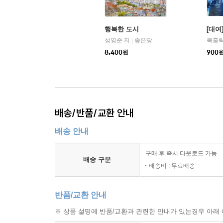
보존 사이 최적의 균형 상태, 즉 ‘골디락스’를 실현
행복한 도시
[대여
-평화: 세계시 네트워크를 구축해나갈 것
성영준 저
좋은땅
북홀릭
|
8,400
원
900
“지금까지의 도시화와는 전혀 다른, 새로운 시대
특성을 갖추고, 고유한 자연생태를 보존하는 방식의
곽영훈 박사가 건축가의 길을 선택한 가장 큰 동기는
시절 한국전쟁을 겪고 고교 졸업 직후 10년간 해외
배송/반품/교환 안내
평화를 위해 자신이 할 수 있는 일이 무엇일지 늘 
배송 안내
서울올림픽을 자본주의 진영과 공산주의 진영이 모두
구매 후 즉시 다운로드 가능
배송 구분
대표로서 곽영훈 박사는 세계를 무대로 평화운동을 
배송비 : 무료배송
WCO에서 2006년부터 매년 개최하고 있는 ‘실크
크고 작은 도시 간의 교류를 촉진하는 프로젝트를 
반품/교환 안내
※ 상품 설명에 반품/교환과 관련한 안내가 있는경우 아래 
어떻게 걸림돌을 디딤돌로 바꿀 것인가?