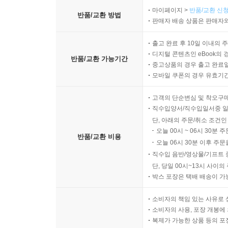
‘몽상가’ 곽영훈이 현실의 벽을 넘어서는 법
마이페이지 >
반품/교환 신청
반품/교환 방법
판매자 배송 상품은 판매자와
곽영훈 박사의 업적을 보면 그가 평생 ‘성공 가도’만
관료와 기업가들은 곽영훈 박사의 마스터플랜을 처
출고 완료 후 10일 이내의 
디지털 콘텐츠인 eBook의 
국내외 정치·경제 사정도 걸림돌로 작용했다. 그의
반품/교환 가능기간
중고상품의 경우 출고 완료일
힘의 논리에 의해 구부러졌고, 생태도시로 기획한 
모바일 쿠폰의 경우 유효기간(
멈춰서지 않고 새로운 길을 만들어왔다. 곽영훈 
같다.
고객의 단순변심 및 착오구
직수입양서/직수입일서중 일
단, 아래의 주문/취소 조건인
-자신이 제안한 정책에서 파생되는 사업에는 참여
오늘 00시 ~ 06시 30분 
제안이나 마스터플랜 단계까지만 관여하고 건설 사
반품/교환 비용
오늘 06시 30분 이후 주문
경우에만 직접 건설을 맡았다.
직수입 음반/영상물/기프트 
단, 당일 00시~13시 사이
-설득에도 마스터플랜을 세울 것. 설득에는 논리
박스 포장은 택배 배송이 가
설득할 수 없다. 그래서 곽영훈 박사는 사람 대 사
소비자의 책임 있는 사유로 
공산권의 수장인 고르바초프 서기장에게 서울올림
소비자의 사용, 포장 개봉에 
국제박람회기구 사무총장을 한국으로 초청해 항구도
복제가 가능한 상품 등의 포장을 