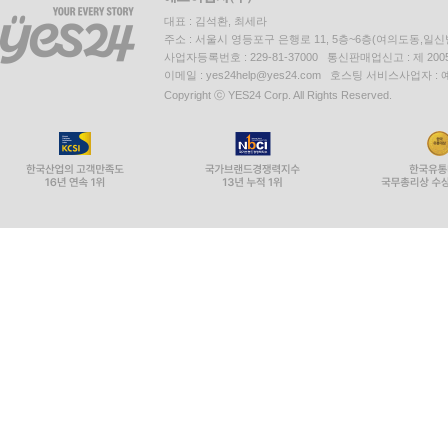
대표 : 김석환, 최세라
주소 : 서울시 영등포구 은행로 11, 5층~6층(여의도동,일신
사업자등록번호 : 229-81-37000 통신판매업신고 : 제 200
이메일 : yes24help@yes24.com 호스팅 서비스사업자 :
Copyright ⓒ YES24 Corp. All Rights Reserved.