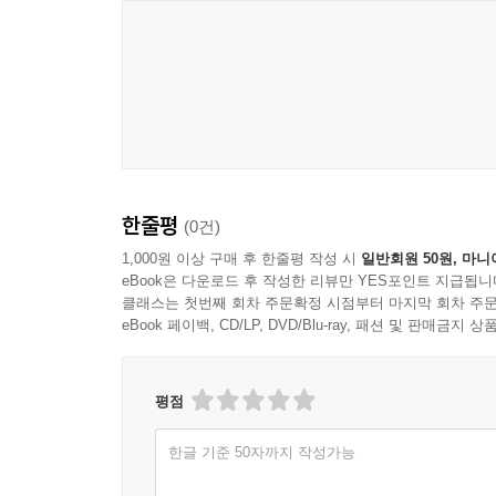
곽영훈 박사는 50년 전 그린 빅픽처를 공개하며 
곳으로 만들려면 앞으로 무엇을 해야 하는지 미래 
사람, 환경, 평화를 위한 공간을 꿈꾸다!
‘문명의 그릇’ 도시의 미래를 내다본 도시건축의 철
건축가 승효상은 곽영훈 박사에 대해 “‘Archite
한줄평
(0건)
이야기했다. 고대 유럽에서 ‘archi(으뜸)’와 ‘tekt
박사가 동료 건축가들에게 이와 같은 찬사를 받는 것은 
1,000원 이상 구매 후 한줄평 작성 시
일반회원 50원, 마니
eBook은 다운로드 후 작성한 리뷰만 YES포인트 지급됩니
클래스는 첫번째 회차 주문확정 시점부터 마지막 회차 주문
-사람: 도시설계에 인문 정신을 더할 것
eBook 페이백, CD/LP, DVD/Blu-ray, 패션 및 판매금
“도시환경 건축·설계는 지리, 사회, 문화, 공학,
도시 자체가 문명입니다.”
평점
한글 기준 50자까지 작성가능
도시를 ‘문명을 담는 그릇’이라고 생각하는 곽영
자체가 아닌 공간을 이용하는 사람이 공간의 주인공