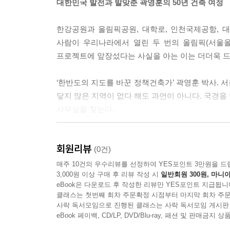
대한민국 발전과 발맞춘 곽영훈의 50년 건축 여정
- 한국 대표로 참여한 두만강과 백두산 개발 프로젝
한강공원과 올림픽공원, 대학로, 인천국제공항, 대
7장 이상과 현실의 사이에서
사람이 우리나라에서 열린 두 번의 올림픽(서울올
: 도시환경 설계에 대한 생각
프로젝트에 앞장섰다는 사실을 아는 이는 더더욱 드
- 도시를 짓는 사람에게 필요한 철학과 전략
‘한반도의 지도를 바꾼 정책건축가’ 곽영훈 박사. 
- 우리나라 도시건축의 안타까운 현실
닿지 않은 지역이 없다 해도 과언이 아니다. 국경을 
사무실을 찾는다.
8장 그럼에도 다시, 전진
: 다음 세대를 위한 빅픽처
하지만 ‘건축가’라는 타이틀만으로는 곽영훈이라
회원리뷰
세계시민기구(WCO)의 대표이자 유엔 한국협회의 
(0건)
- 세계시 네트워크를 향하여
초점을 맞춰야 비로소 곽영훈이 어떤 인물인지 알 수
매주 10건의 우수리뷰를 선정하여 YES포인트 3만원을 드
3,000원 이상 구매 후 리뷰 작성 시
일반회원 300원, 마니아
eBook은 다운로드 후 작성한 리뷰만 YES포인트 지급됩니
『한강의 기적 그 꿈의 대장정』은 곽영훈 박사의
클래스는 첫번째 회차 주문확정 시점부터 마지막 회차 주문
기적’이라 불리는 대한민국의 고속 성장을 견인한 
사락 독서모임으로 진행된 클래스는 사락 독서모임 게시판
각종 설계도와 사진 자료 40여 점도 이 책에 담겼다.
eBook 페이백, CD/LP, DVD/Blu-ray, 패션 및 판매금