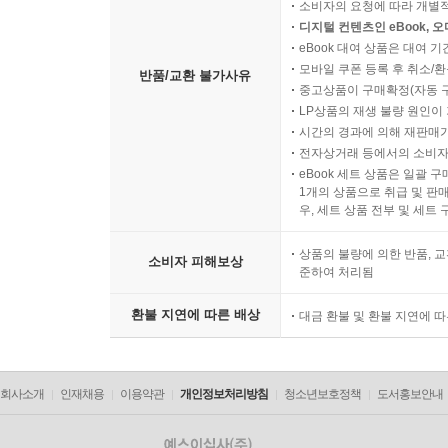
소비자의 요청에 따라 개별
-현실 정치에 휘둘리지 말 것. 대규모 장기 프
디지털 컨텐츠인 eBook, 
eBook 대여 상품은 대여 기
엎어져서는 안 된다. 곽영훈 박사는 정부 요직 제안
모바일 쿠폰 등록 후 취소/환
반품/교환 불가사유
중고상품이 구매확정(자동 
곽영훈 박사와 식탁에서, 차 안에서, 산책길에서 
LP상품의 재생 불량 원인이 기
꿈을 많이 꾸는 몽상가”라고 평한다. 그리고 그러
시간의 경과에 의해 재판매가
전자상거래 등에서의 소비자
있다고 이야기한다. 그의 말을 빌리자면, “곽영훈
eBook 세트 상품은 일괄 
길이다.”
1개의 상품으로 취급 및 판매
우, 세트 상품 전부 및 세트
상품의 불량에 의한 반품, 교
소비자 피해보상
준하여 처리됨
환불 지연에 따른 배상
대금 환불 및 환불 지연에 
회사소개
인재채용
이용약관
개인정보처리방침
청소년보호정책
도서홍보안내