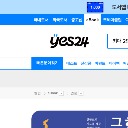
국내도서
외국도서
중고샵
eBook
크레마클럽
C
빠른분야찾기
베스트
신상품
이벤트
바이백
매
웰컴
eBook
인문