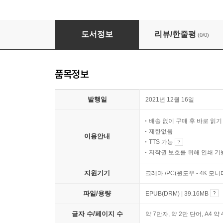
한강의 기적 그 꿈의 대장정
도서정보
리뷰/한줄평
(0/0)
품목정보
발행일
2021년 12월 16일
배송 없이 구매 후 바로 읽
제한없음
이용안내
TTS 가능
저작권 보호를 위해 인쇄 기
지원기기
크레마 /PC(윈도우 - 4K 모
파일/용량
EPUB(DRM) | 39.16MB
글자 수/페이지 수
약 7만자, 약 2만 단어, A4 약