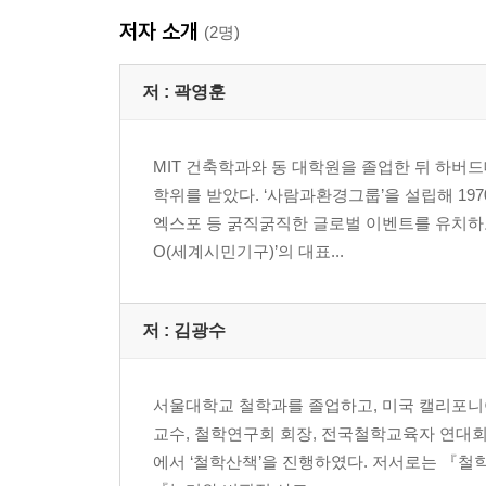
- 균형과 화합을 향한 길, 2012 여수엑스포
저자 소개
- 몽상가들의 승리, 2018 평창올림픽
(2명)
3장 한반도의 중심을 바로잡다
저 :
곽영훈
: 서울 및 수도권 프로젝트
MIT 건축학과와 동 대학원을 졸업한 뒤 하
- 오늘의 한강 풍경이 탄생한 배경
학위를 받았다. ‘사람과환경그룹’을 설립해 1
- 대학로를 영원한 낭만의 거리로
엑스포 등 굵직굵직한 글로벌 이벤트를 유치하고
- 서울 지하철 2호선의 비밀
O(세계시민기구)’의 대표...
- 모두가 반대한 인천국제공항 건립
- 다시 돌아온 청계천
- 서울의 교통 시스템을 바꾼 버스 중앙차선제
저 :
김광수
- 앞으로의 서울 개발 비전
4장 한반도의 허리를 구상하다
서울대학교 철학과를 졸업하고, 미국 캘리포니
: 대전 및 중부권 프로젝트
교수, 철학연구회 회장, 전국철학교육자 연대
에서 ‘철학산책’을 진행하였다. 저서로는 『철학
- 백지가 된 백지계획과 한반도 지도를 바꾼 620사