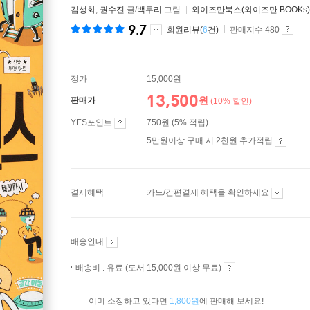
김성화
,
권수진
글/
백두리
그림
와이즈만북스(와이즈만 BOOKs)
9.7
회원리뷰(
6
건)
판매지수 480
정가
15,000원
13,500
원
판매가
(10% 할인)
YES포인트
750원 (5% 적립)
5만원이상 구매 시 2천원 추가적립
결제혜택
카드/간편결제 혜택을 확인하세요
배송안내
배송비 : 유료 (도서 15,000원 이상 무료)
이미 소장하고 있다면
1,800원
에 판매해 보세요!