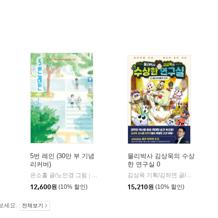
5번 레인 (30만 부 기념
물리박사 김상욱의 수상
리커버)
한 연구실 0
은소홀 글/노인경 그림
문학동네
김상욱 기획/김하연 글/정순규 그림
|
12,600
원
(10% 할인)
15,210
원
(10% 할인)
보세요.
전체보기