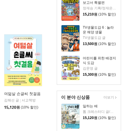
보고서 특별편
정재승 기획/정재은 글/김기수 그림
15,210
원
(10% 할인)
TV생물도감 6 : 놀라
운 해양 생물
TV생물도감 글
13,500
원
(10% 할인)
어린이를 위한 배경지
식 도감
김문영 글
15,300
원
(10% 할인)
여덟살 손글씨 첫걸음
이 분야 신상품
더보기
김해선 글
서교책방
|
아울북
|
일하는 배
15,120
원
(10% 할인)
톰 크레스터디 글/장석봉 그림
15,120
원
(10% 할인)