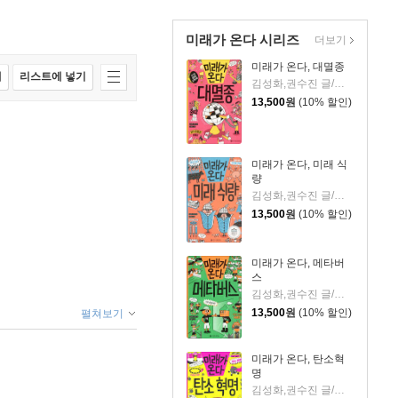
미래가 온다 시리즈
더보기
미래가 온다, 대멸종
매
리스트에 넣기
김성화,권수진 글/이철민 그림
13,500
원
(10% 할인)
미래가 온다, 미래 식
량
김성화,권수진 글/박정섭 그림
13,500
원
(10% 할인)
미래가 온다, 메타버
스
김성화,권수진 글/이철민 그림
13,500
원
(10% 할인)
펼쳐보기
미래가 온다, 탄소혁
명
김성화,권수진 글/백두리 그림