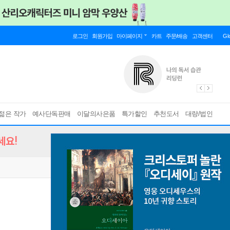
로그인
회원가입
마이페이지
카트
주문/배송
고객센터
Gl
젊은 작가
예사단독판매
이달의사은품
특가할인
추천도서
대량/법인
세요!