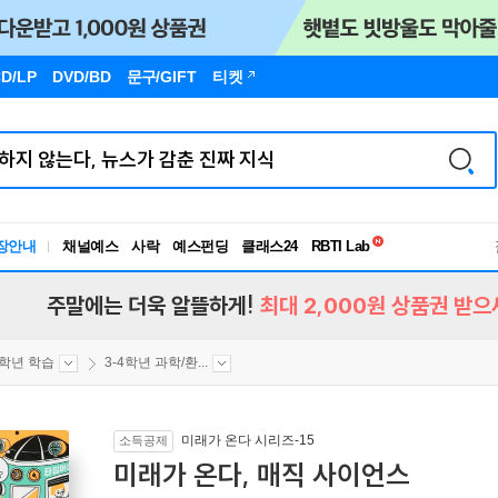
D/LP
DVD/BD
문구
/GIFT
티켓
독서유형검사
장안내
채널예스
사락
예스펀딩
클래스24
RBTI Lab
독서유형검사
주말에는 더욱 알뜰하게!
최대 2,000원 상품권 받으
4학년 학습
3-4학년 과학/환...
미래가 온다 시리즈-15
소득공제
미래가 온다, 매직 사이언스