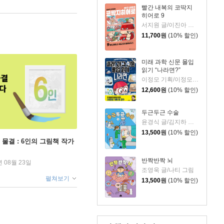
빨간 내복의 코딱지
히어로 9
서지원 글/이진아 그림/와이즈만 영재교육연구소 감수
11,700
원
(10% 할인)
미래 과학 신문 몰입
읽기 “나라면?”
이정모 기획/이정모 감수/박정란,서재인 글/신병근 그림
12,600
원
(10% 할인)
두근두근 수술
윤경식 글/김지하 그림
13,500
원
(10% 할인)
 물결 : 6인의 그림책 작가
반짝반짝 뇌
년 08월 23일
조영욱 글/나티 그림
펼쳐보기
13,500
원
(10% 할인)