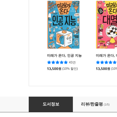
미래가 온다, 인공 지능
미래가 온다,
43건
13,500
원
(10% 할인)
13,500
원
(10
미래가 온다, 매직 사이언스
도서정보
리뷰/한줄평
(1/5)