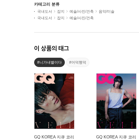
카테고리 분류
국내도서
잡지
예술/사진/건축
음악/미술
국내도서
잡지
예술/사진/건축
이 상품의 태그
#니가내별이다
#어덕행덕
GQ KOREA 지큐 코리
GQ KOREA 지큐 코리