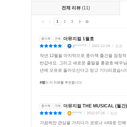
전체 리뷰
(11)
1
2
3
더뮤지컬 1월호
종이책
구매
g*******7
2021-12-24
신고
|
|
|
작년 12월을 마지막으로 종이책 출간을 잠정적
반갑네요. 그리고 새로운 출발을 홍광호 배우님과
년에 오유로 돌아오신다고 믿고 기다리겠습니다77
4명
이 이 리뷰를 추천합니다.
더뮤지컬 THE MUSICAL (월간) :
종이책
구매
t*****f
2022-07-16
신고
|
|
|
가끔씩만 관심을 가지다가 코로나 사태로 인해