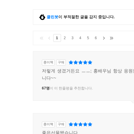
클린봇
이 부적절한 글을 감지 중입니다.
1
2
3
4
5
6
종이책
구매
저렇게 생겼거든요 ㅡㅡ; 홍배우님 항상 응
니다~~
67명
이 이 한줄평을 추천합니다.
종이책
구매
좋은선물됐습니다