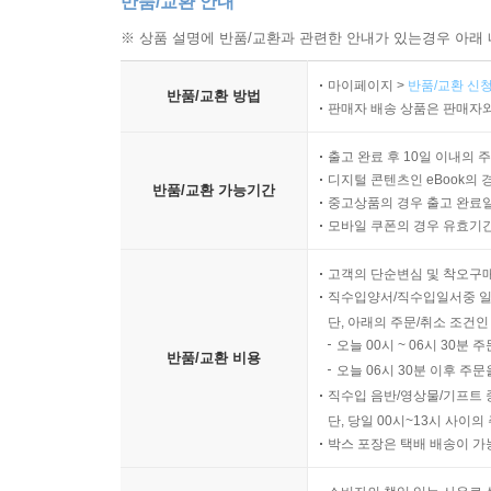
반품/교환 안내
※ 상품 설명에 반품/교환과 관련한 안내가 있는경우 아래 
마이페이지 >
반품/교환 신청
반품/교환 방법
판매자 배송 상품은 판매자와
출고 완료 후 10일 이내의 
디지털 콘텐츠인 eBook의 
반품/교환 가능기간
중고상품의 경우 출고 완료일
모바일 쿠폰의 경우 유효기간(
고객의 단순변심 및 착오구
직수입양서/직수입일서중 일
단, 아래의 주문/취소 조건인
오늘 00시 ~ 06시 30분 
반품/교환 비용
오늘 06시 30분 이후 주문
직수입 음반/영상물/기프트 
단, 당일 00시~13시 사이
박스 포장은 택배 배송이 가