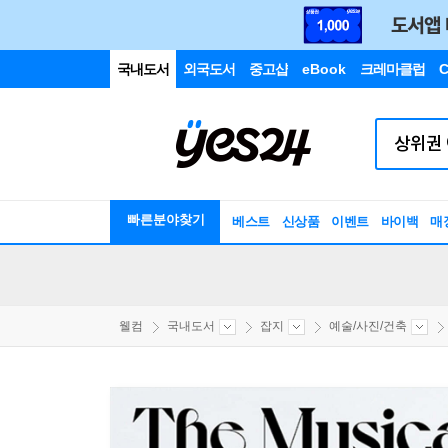
국내도서
외국도서
중고샵
eBook
크레마클럽
C
빠른분야찾기
베스트
신상품
이벤트
바이백
매
웰컴
국내도서
잡지
예술/사진/건축