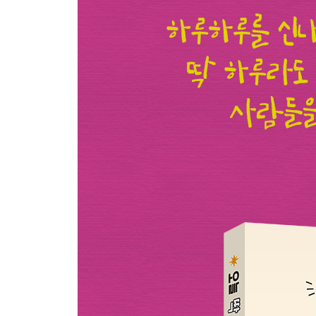
일주일 동안 채식을 해 보자
하루에 쓸 용돈을 정한 다음 가계부를 쓰며 한 달을
읽고 싶었지만 엄두가 나지 않던 책을 노트에 정리해
집 안의 모든 거울과 시계를 치워 보자
종이접기를 해 보자
논쟁에 뛰어들어 내가 소중하게 생각하는 것들을 
근처에 있는 아무 박물관에나 들어가 보자
도로가 잘 보이는 카페에 앉아서 지나가는 자동차
친한 친구에게서 부러운 점 세 가지를 적고, 그 이
내가 입고 싶은 옷이나 메고 싶은 가방을 디자인해 
신나는 디스코 음악을 들으면서 몸을 흔들어 보자
모빌을 만들어서 내 방에 걸어 보자
반전이 기가 막힌 영화를 본 다음, 처음으로 돌아가
바닥에 떨어진 쓰레기들의 종류를 살펴보자
내 자서전의 첫 문장을 써 보자. 자서전을 10부로 
이 책을 활용하는 방법