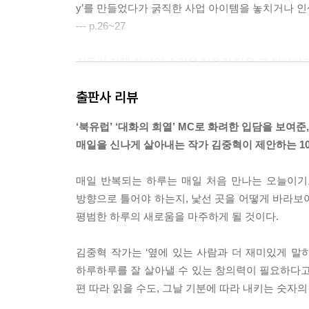
y’를 만들었다가 굵직한 사업 아이템을 놓치거나 인
--- p.26~27
잠들기 전에 하나의 순간을 떠올린 다음 그 뒷이야
최근 들어서는 현실에서 불쾌했던 순간들을 재가공하는
출판사 리뷰
리로 ‘그 인간’을 불러내자. 우선 자신이 가장 통쾌
헷갈릴 것이다. 모든 사건을 이렇게 조작한다면 문제
‘북유럽’ ‘대화의 희열’ MC로 화려한 입담을 보여준,
--- p.99~100
매일을 신나게 살아내는 작가 김중혁이 제안하는 1
내 감정을 건물에 비유해 보자. 지하에는 어떤 감정
매일 반복되는 하루는 매일 처음 만나는 오늘이기
어떤 주제로 글을 쓰려면 거기에 내려가 봐야 한다.
방향으로 틀어야 하는지, 낯선 곳을 어떻게 바라보아
쓰려면 지하 8층에 뭐가 살고 있는지 가 봐야 한다
평범한 하루의 새로움을 마주하게 될 것이다.
않았는지, 내려가 봐야 한다. 거기에서 맞닥뜨린 녀
는지, 나도 잘 알지 못한다.
김중혁 작가는 ‘옆에 있는 사람과 더 재미있게 말하
--- p.162
하루하루를 잘 살아낼 수 있는 창의력이 필요하다고 
편 따라 읽을 수도, 그날 기분에 따라 내키는 숫자의
하루 종일 반대쪽 손으로 살아 보자