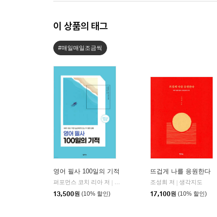
이 상품의 태그
#매일매일조금씩
영어 필사 100일의 기적
뜨겁게 나를 응원한다
퍼포먼스 코치 리아 저
넥서스
조성희 저
생각지도
|
|
13,500
원
(10% 할인)
17,100
원
(10% 할인)