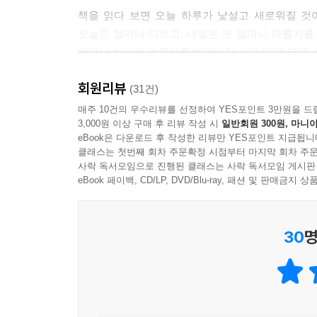
왼손을 쓰면서 하루를 살아 본 적이 있다. 모든 것이 
책을 읽다 보면 오늘 하루가 낯설고 새로워질 것
오른손잡이라면 왼손만으로 하루를 살아 보자. 왼손
오늘은 얼마나 다르고, 내일은 또 얼마나 다를지를 
얼마나 놀라운 것인지를 매일매일 이해하’게 되며, 
--- p.196
새롭게 눈을 뜨게 해줄 것이다.
회원리뷰
(31건)
매주 10건의 우수리뷰를 선정하여 YES포인트 3만원을 드
3,000원 이상 구매 후 리뷰 작성 시
일반회원 300원, 마니아
eBook은 다운로드 후 작성한 리뷰만 YES포인트 지급됩니
클래스는 첫번째 회차 주문확정 시점부터 마지막 회차 주문
사락 독서모임으로 진행된 클래스는 사락 독서모임 게시판
eBook 페이백, CD/LP, DVD/Blu-ray, 패션 및 판매금
30
명