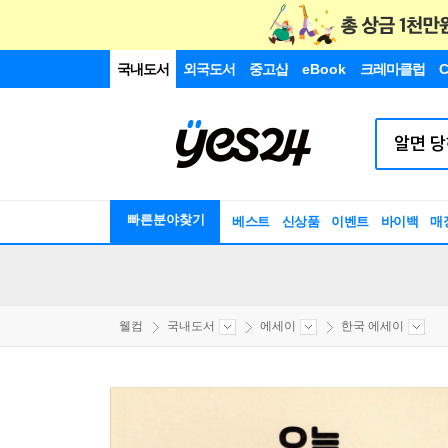
국내도서
외국도서
중고샵
eBook
크레마클럽
C
빠른분야찾기
베스트
신상품
이벤트
바이백
매
웰컴
국내도서
에세이
한국 에세이