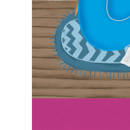
좋아하는 분야의 잡지를 처음부터 끝까지 찬찬히 읽
전시회장에 가서 마음에 드는 그림 하나를 30분 
실험적인 음악을 들으며 소리에 집중해 보자
한국의 기차역 지도를 펼쳐 놓은 다음 한 번도 들어
내가 찍은 사진 중 마음에 드는 것을 하나 고른 다음
레시피를 보면서 요리를 해 보자
색의 이름을 알아보고, 오늘의 색을 정한 다음 그 
하루 종일 반대쪽 손으로 살아 보자
중고 물품을 구입해서 써 보고, 그 물건의 예전 스
내가 차릴 식당을 정한 다음 가게명과 간판 디자인을
10년 전, 20년 전, 30년 전에 어떤 일이 있었는지 
거리를 돌아다니면서 집집마다 창문이 얼마나 다른
잘 알고 있는 곳을 여행자처럼 걸어 보자
단어들을 수집해 보자
하루 종일 바흐의 음악만 들어 보자
내가 쓰고 있는 글꼴을 확인하고, 좋아하는 글꼴을
셰익스피어의 희곡집 하나를 고른 다음 소리 내어 