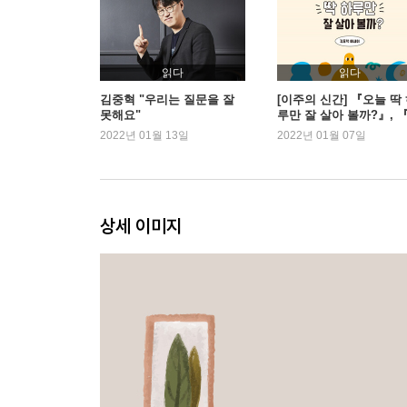
필요한 물건 하나를 빼고 하루를 살아 보자
눈을 감고 지구본에서 나라 하나를 찍은 다음, 여행
가만히 누워 10분 동안 있어 보자
읽다
읽다
내가 살고 싶은 집의 평면도를 그려 보자
김중혁 "우리는 질문을 잘
[이주의 신간] 『오늘 딱
못해요"
루만 잘 살아 볼까?』, 
자신이 최근에 느꼈던 가장 강렬한 분노를 적어 보자
식가의 어원사전』 외
2022년 01월 13일
2022년 01월 07일
처음 타 본 버스의 종점까지 가 보자
하루 종일 반대로만 행동해 보자
음악을 들으며 리드미컬하게 걸어 다녀 보자
깜깜한 밤에 밖으로 나가 별 사진을 찍어 보거나 잠
상세 이미지
음식을 먹고 난 다음, 도형과 색으로 맛을 표현해 
성대모사를 해 보자. 좋아하는 배우의 말투를 분석하
노래 열 곡 이상이 들어가 있는 뮤지션의 정규 앨
내가 해 보고 싶은 직업을 적어 보고, 내가 절대 할 
편지를 써 보자
내 몸의 감각 기관 중에서 가장 예민한 부분을 찾아
하루 종일 내가 들었던 음악의 리스트를 만들어서 
무생물에게 이름을 지어 주자