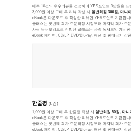
5. 제국주의를 위한 찬가: 군국가요
매주 10건의 우수리뷰를 선정하여 YES포인트 3만원을 드
6. 부산정거장과 흥남부두: 한국전쟁 전후의 대중
3,000원 이상 구매 후 리뷰 작성 시
일반회원 300원, 마니아
eBook은 다운로드 후 작성한 리뷰만 YES포인트 지급됩니
클래스는 첫번째 회차 주문확정 시점부터 마지막 회차 주문
8장 영화 : 스타, 관객 그리고 이데올로기
사락 독서모임으로 진행된 클래스는 사락 독서모임 게시판
1. 극장의 시대가 시작되다(1890∼1910년대)
eBook 페이백, CD/LP, DVD/Blu-ray, 패션 및 판매금
2. 식민지에서 영화 만들기: 「아리랑」과 「임자 
3. ‘스타’ 탄생: 인기배우와 변사, 팬들
4. 발성영화와 군국주의 영화
5. 해방과 전쟁 속의 영화
9장 근대의 독서: 책 읽기의 규율과 시장
1. 선비의 책 읽기, 대중의 책 읽기
2. 식민지의 책 읽기: 문맹, 일본어와 조선어
3. 책 읽기의 규율: 어떻게 읽어야 하는가
한줄평
(0건)
4. 자본이 책을 만들고, 권력이 감시하다: 인쇄자본
1,000원 이상 구매 후 한줄평 작성 시
일반회원 50원, 마니
5. 연애, 출세, 그리고 저항: 베스트셀러들
eBook은 다운로드 후 작성한 리뷰만 YES포인트 지급됩니
클래스는 첫번째 회차 주문확정 시점부터 마지막 회차 주문
eBook 페이백, CD/LP, DVD/Blu-ray, 패션 및 판매금
10장 체육과 스포츠: 운동경기 속에 깃든 근대와 민