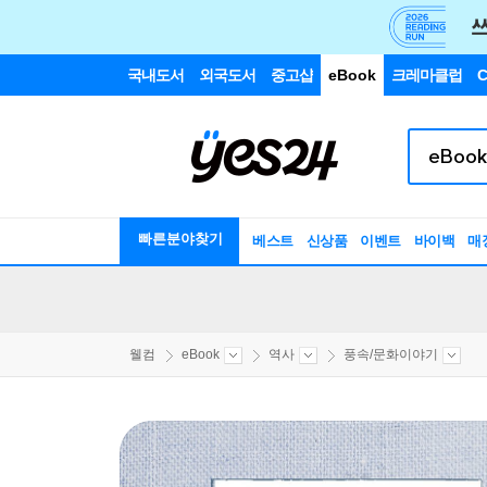
국내도서
외국도서
중고샵
eBook
크레마클럽
C
빠른분야찾기
베스트
신상품
이벤트
바이백
매
웰컴
eBook
역사
풍속/문화이야기