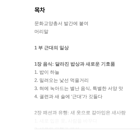
목차
문화교양총서 발간에 붙여
머리말
1 부 근대의 일상
1장 음식: 달라진 밥상과 새로운 기호품
1. 밥이 하늘
2. 밀려오는 낯선 먹을거리
3. 혀에 녹아드는 별난 음식, 특별한 서양 맛
4. 궐련과 새 술에 ‘근대’가 깃들다
2장 패션과 유행: 새 옷으로 갈아입은 새사람
1. 새로 입은 옷, 사람을 바꾸다
2. 새로운 유행과 패션
3. 일제의 의복 통제와 전시 패션