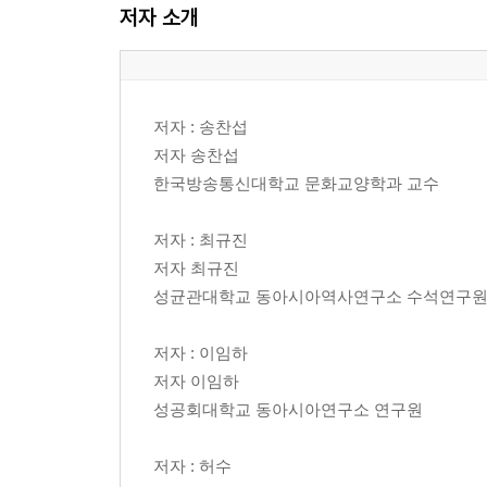
저자 소개
3장 연애: 연애는 지상지순한 도덕이요 예술이요 
1. 연애, 근대성의 표지
2. 연애편지로의 만남
저자 : 송찬섭
3. 연애는 영(靈)인가, 육(肉)인가, 영육(靈肉)인가
저자 송찬섭
4. 건전한 연애의 종착지, 결혼
한국방송통신대학교 문화교양학과 교수
4장 새로운 시장, 백화점: 가족과 연인의 휴식공간
저자 : 최규진
1. 근대의 공간, 백화점
저자 최규진
2. 경성에 들어선 백화점
성균관대학교 동아시아역사연구소 수석연구
3. 인공낙원
4. 손님의 주머니를 털어라
저자 : 이임하
5. 여성들, 백화점으로 몰려들다
저자 이임하
6. 미군 전용 PX와 백화점의 난립
성공회대학교 동아시아연구소 연구원
5장 위생과 의료: 질병을 바라보는 새로운 시선
저자 : 허수
1. ‘괴질’에서 ‘콜레라’로