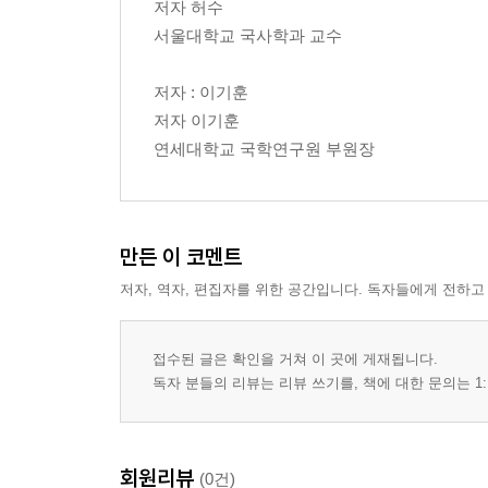
저자 허수
2. 청결한 인생, 팽배한 불만
서울대학교 국사학과 교수
3. ‘건강’을 둘러싼 갈등
4. 새로운 방역자, 미국
저자 : 이기훈
저자 이기훈
6장 교육: 학교와 근대적 인간의 형성
연세대학교 국학연구원 부원장
1. 근대교육에 거는 희망
2. 식민지 시기 ‘보통학생’의 형성
3. 갈 곳 없는 졸업생
4. 반공주의·국가주의 교육
만든 이 코멘트
저자, 역자, 편집자를 위한 공간입니다. 독자들에게 전하고
2 부 새로운 문화와 여가
7장 대중음악: 민중의 삶, 노래에 담기다
접수된 글은 확인을 거쳐 이 곳에 게재됩니다.
1. 노래의 전통, 노래의 근대
독자 분들의 리뷰는 리뷰 쓰기를, 책에 대한 문의는 1:
2. 기계가 노래하다: 유성기와 음반
3. 식민지의 노래들: 트로트와 신민요, 재즈
4. ‘딴따라’가 되다: 가수들의 이야기
회원리뷰
(0건)