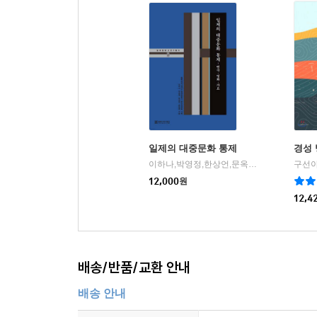
일제의 대중문화 통제
경성
이하나,박영정,한상언,문옥배 저
동북아역사
구선아
|
12,000
원
12,4
배송/반품/교환 안내
배송 안내