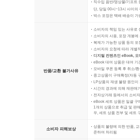
직수입 음반/영상물/기프트 
단, 당일 00시~13시 사이
박스 포장은 택배 배송이 가
소비자의 책임 있는 사유로 
소비자의 사용, 포장 개봉에 
복제가 가능한 상품 등의 포장을 
소비자의 요청에 따라 개별
디지털 컨텐츠인 eBook, 
eBook 대여 상품은 대여 기
모바일 쿠폰 등록 후 취소/환
반품/교환 불가사유
중고상품이 구매확정(자동 
LP상품의 재생 불량 원인이 기
시간의 경과에 의해 재판매가
전자상거래 등에서의 소비자
eBook 세트 상품은 일괄 
1개의 상품으로 취급 및 판매
우, 세트 상품 전부 및 세트
상품의 불량에 의한 반품, 교
소비자 피해보상
준하여 처리됨