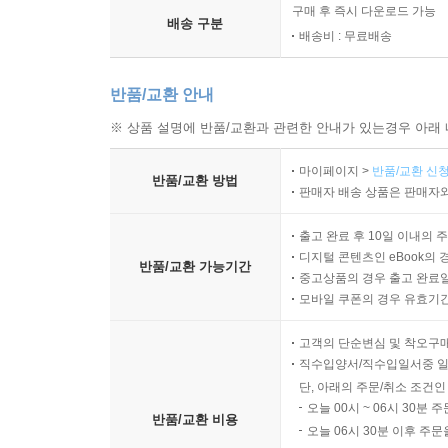
구매 후 즉시 다운로드 가능
배송 구분
배송비 : 무료배송
반품/교환 안내
※ 상품 설명에 반품/교환과 관련한 안내가 있는경우 아래 
마이페이지 >
반품/교환 신청
반품/교환 방법
판매자 배송 상품은 판매자와
출고 완료 후 10일 이내의 
디지털 콘텐츠인 eBook의 
반품/교환 가능기간
중고상품의 경우 출고 완료일
모바일 쿠폰의 경우 유효기간(
고객의 단순변심 및 착오구
직수입양서/직수입일서중 일
단, 아래의 주문/취소 조건인
오늘 00시 ~ 06시 30분 
반품/교환 비용
오늘 06시 30분 이후 주문