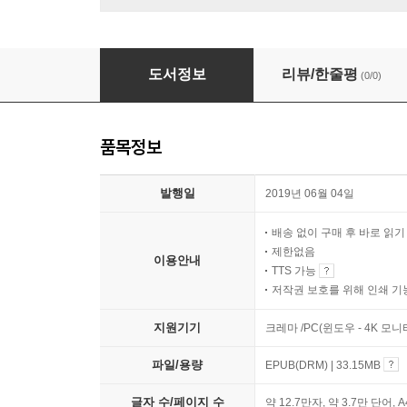
근대적 일상과 여가의 탄생
도서정보
리뷰/한줄평
(0/0)
품목정보
발행일
2019년 06월 04일
배송 없이 구매 후 바로 읽
제한없음
이용안내
TTS 가능
저작권 보호를 위해 인쇄 기
지원기기
크레마 /PC(윈도우 - 4K 모
파일/용량
EPUB(DRM) | 33.15MB
글자 수/페이지 수
약 12.7만자, 약 3.7만 단어, 