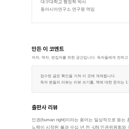
3. 비정규직 규모 / 100
대구대학교 행정학 박사
4. 비정규직 관련 이해관계자 / 101
동아시아연구소 연구원 역임
Ⅲ. 소수자인 비정규직 근로자·······························
1. 소수자의 분류 / 104
2. 소수자로서의 비정규직 근로자 / 105
Ⅳ. 비정규직과 인권·········································
1. 국제인권조약과 비정규직 인권 / 111
만든 이 코멘트
2. 소수자인 비정규직 인권에 대한 국가인권위원회의 
저자, 역자, 편집자를 위한 공간입니다. 독자들에게 전하고
Ⅴ. 비정규직 근로자와 비정규직 보호법· ····················
1. 법·제도 구축 과정과 비정규직 보호법 / 115
접수된 글은 확인을 거쳐 이 곳에 게재됩니다.
2. 비정규직 보호법 재개정 / 117
독자 분들의 리뷰는 리뷰 쓰기를, 책에 대한 문의는 1:
Ⅵ. 나가며: 향후 과제········································
제6장 외국인노동자의 인권운동과 정책· ·····················
출판사 리뷰
Ⅰ. 들어가며: 소수자로서 외국인노동자· ····················
Ⅱ. 외국인노동자 문제의 근본적 속성· ······················
인권(human right)이라는 용어는 일상적으로 
1. 비국적자 차별에 대한 정당성 인식 / 124
노력이 시작된 불과 수십 년 전 -UN 인권위원회와
2. 제한적이며 불안정한 법적 권리 / 125