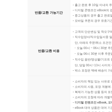
Ⅱ. 해외 유입 소수자의 유형과 소수자성 검토···············
출고 완료 후 10일 이내의 
1. 해외 유입 소수자의 종류와 소수자성 / 257
디지털 콘텐츠인 eBook의 
반품/교환 가능기간
2. 해외 유입 소수자에 대한 인권 침해 양태 / 260
중고상품의 경우 출고 완료일
Ⅲ. 해외 유입 소수자의 인권 보장 기제로서 국가인권위원회· ·
모바일 쿠폰의 경우 유효기간(
1. 소수자 인권 보호의 보루로서 국가인권위원회 / 2
고객의 단순변심 및 착오구
2. 국가인권위원회의 이주인권 정책 / 265
직수입양서/직수입일서중 일
Ⅳ. 나가며: 평가·············································
단, 아래의 주문/취소 조건인
오늘 00시 ~ 06시 30분 
반품/교환 비용
오늘 06시 30분 이후 주문
직수입 음반/영상물/기프트 
단, 당일 00시~13시 사이
박스 포장은 택배 배송이 가
소비자의 책임 있는 사유로 
소비자의 사용, 포장 개봉에 
복제가 가능한 상품 등의 포장을 
소비자의 요청에 따라 개별
디지털 컨텐츠인 eBook, 
eBook 대여 상품은 대여 기