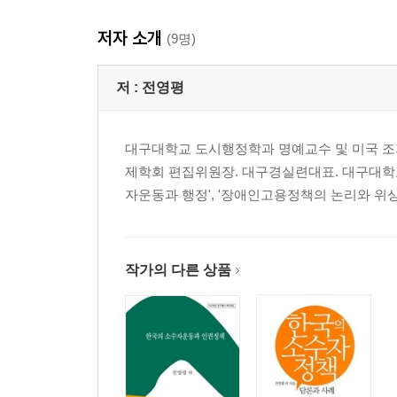
Ⅱ. 칸트의 기획: 국가연맹···································
저자 소개
Ⅲ. 하버마스의 기획: 칸트 기획의 비판적 재구성·············
(9명)
Ⅳ. 하버마스의 기획· ········································
1. ‘국제법의 헌법화’ / 51
저 :
전영평
2. 세계정부 없는 세계 내정 / 53
Ⅴ. 인도적 무력 개입·········································
대구대학교 도시행정학과 명예교수 및 미국 조
1. 인도적 무력 개입(또는 간섭) / 60
제학회 편집위원장. 대구경실련대표. 대구대학
2. 이라크전쟁 비판 / 60
자운동과 행정', '장애인고용정책의 논리와 위상분
3. 코소보전쟁 찬성 / 61
4. 비판 / 62
Ⅵ. 슈미트와의 논쟁·········································
1. 자유주의적 패권론 / 64
작가의 다른 상품
2. 국제법 현실주의 / 65
3. 하버마스의 법제화(제도화) 모델 / 65
4. 광역이론 / 66
Ⅶ. 군사적 개입 이외의 인도적 개입: 평등한 자원 분배· ·····
Ⅷ. 나가며 · ··················································