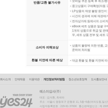
모바일 쿠폰 등록 후 취소/환
반품/교환 불가사유
중고상품이 구매확정(자동 
LP상품의 재생 불량 원인이 기
시간의 경과에 의해 재판매가
전자상거래 등에서의 소비자
eBook 세트 상품은 일괄 
1개의 상품으로 취급 및 판매
우, 세트 상품 전부 및 세트
상품의 불량에 의한 반품, 교
소비자 피해보상
준하여 처리됨
환불 지연에 따른 배상
대금 환불 및 환불 지연에 
회사소개
인재채용
이용약관
개인정보처리방침
청소년보호정책
도서홍보안내
대표 : 김석환, 최세라
주소 : 서울시 영등포구 은행로 11, 5층~6층(여의도동,일신
사업자등록번호 : 229-81-37000 통신판매업신고 : 제 200