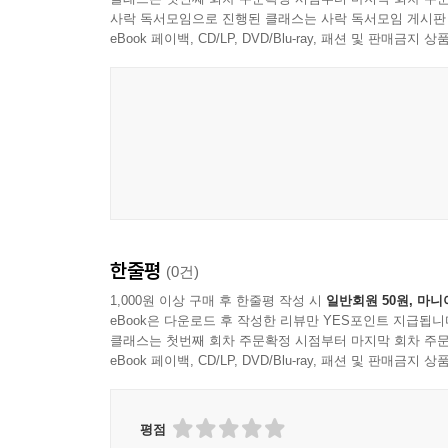
모습을 보여주고 있다.
2. 소수자로서 결혼이주여성의 인권 / 162
사락 독서모임으로 진행된 클래스는 사락 독서모임 게시판
한 국가 내에서 일어나는 소수자운동의 진화 속도는
eBook 페이백, CD/LP, DVD/Blu-ray, 패션 및 판매금
Ⅲ. 결혼이주여성의 인권운동· ······························
것이 사실이다. 또한 원자화돼 있는 약자들이 소수자
1. 결혼이주여성 인권문제의 발생 / 163
소수자운동을 통해 소수자 인권보장정책을 획득하
2. 결혼이주여성의 인권운동 / 164
형성될 것, 둘째, 사회 내부적인 소수자운동이 전개
Ⅳ. 결혼이주여성정책········································
대표적인 소수자운동이라고 할 수 있지만, 20세기 말
1. 정책의 형성 / 168
인해 생겨난 새로운 유형의 소수자의 등장과 그에 
2. 정책의 집행 / 170
이 책에서는 한국 사회를 배경으로 삼아 주로 19
3. 결혼이주여성정책의 특징 / 174
인권정책의 변화 과정을 소개하고자 했다. 특히 
Ⅴ. 다문화사회를 향한 새로운 패러다임· ····················
탈북자, 성 소수자, 해외 유입 소수자의 소수자 인
한줄평
(0건)
제시하고, 장애인, 일본군 위안부, 성 소수자, 비
제8장 일본군 위안부의 인권운동과 정책·····················
지원에 의해 2011년에 출판됐으나, 새로운 내용을 
1,000원 이상 구매 후 한줄평 작성 시
일반회원 50원, 마니
Ⅰ. 들어가며··················································
eBook은 다운로드 후 작성한 리뷰만 YES포인트 지급됩니
이 책은 소수자 문제에 대해 각별한 관심을 가지고 
1. 연구 배경 및 목적 / 181
클래스는 첫번째 회차 주문확정 시점부터 마지막 회차 주문
김선희 교수, 한승주 교수, 장임숙 박사, 서성아 박
2. 연구 방법 / 182
eBook 페이백, CD/LP, DVD/Blu-ray, 패션 및 판매금
노고에 감사한다. 마지막으로 이 책이 나올 수 있도
3. 분석틀 / 183
Ⅱ. 일본군 위안부 피해자 관련 소수자 인권운동의 전개·······
2021년 12월
평점
1. 인권의식 형성 / 184