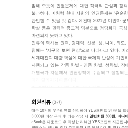
말해 주듯이 인권문제에 대한 적극적 관심과 정책
3. 배타적 순혈의식 존재 / 127
불과하다. 이처럼 현대 사회의 인권문제는 ‘유순한(ta
Ⅲ. 옹호연합 간 갈등을 통한 고용허가제로의 정책 변동·······
단언할 수 있을 것 같다. 예컨대 2021년 미얀마
1. 옹호연합모형 적용의 타당성 / 128
학살 등은 권력적·종교적 명분으로 정당화돼 극심
2. 옹호연합의 주요 행위자 활동과 신념 체계 / 131
마련되지 못하고 있다.
3. 옹호연합의 상호작용: 듣지 못하는 자들의 대화 / 
인류의 역사는 권력, 경제력, 신분, 성, 나이, 외
4. 외부적 사건의 발생과 정책 변동: 정권 교체와 고용
침해는 ‘지구적 보편 현상’으로 나타나고 있다. 
Ⅳ. 고용허가제 도입 이후 갈등의 전개······················
세계대전과 대량 학살에 대한 국제적 반성에 기인하
1. 외국인노동자의 노동권 인정 범위를 둘러싼 갈등 /
자행되고 있는 각종 차별－인종 차별, 성차별, 장
2. 외국인노동자 문제에 대한 정부의 역할과 대응 / 1
개별국가 차원에서 인권정책이 수립되고 집행되는 
Ⅴ. 나가며 · ··················································
따라 달라지기 때문이다.
이 중에서도 주목할 만한 것은 개별 국가에서 나
제7장 결혼이주여성의 인권운동과 정책······················
아니라, 한 사회에서 권력적·경제적·문화적·신체적
Ⅰ. 왜 결혼이주여성인가?···································
회원리뷰
소수자가 개별적으로 자신의 인권 보장을 위한 투
(0건)
1. 결혼이주여성의 등장 / 157
처지에 있는 소수자 혹은 옹호집단을 규합해서 조
매주 10건의 우수리뷰를 선정하여 YES포인트 3만원을 드
2. 결혼이주여성의 증가 / 158
3,000원 이상 구매 후 리뷰 작성 시
일반회원 300원, 마니아
그러나 역사적으로 볼 때, 소수자운동은 주류 사회의
Ⅱ. 결혼이주여성과 인권····································
eBook은 다운로드 후 작성한 리뷰만 YES포인트 지급됩니
내란, 사회 갈등이 발생하는 경우가 대부분이었지만, 2
1. 결혼이주여성 인권보호 규정 / 160
클래스는 첫번째 회차 주문확정 시점부터 마지막 회차 주문