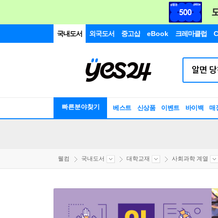
국내도서
외국도서
중고샵
eBook
크레마클럽
C
빠른분야찾기
베스트
신상품
이벤트
바이백
매
웰컴
국내도서
대학교재
사회과학 계열