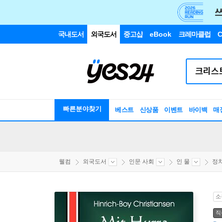
국내도서
외국도서
중고샵
eBook
크레마클럽
C
빠른분야찾기
베스트
신상품
이벤트
바이백
매
웰컴
외국도서
인문 사회
인 물
정
소
직