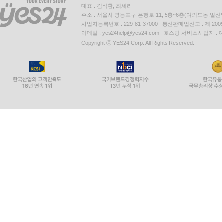
대표 : 김석환, 최세라
주소 : 서울시 영등포구 은행로 11, 5층~6층(여의도동,일신
사업자등록번호 : 229-81-37000 통신판매업신고 : 제 200
이메일 : yes24help@yes24.com 호스팅 서비스사업자 :
Copyright ⓒ YES24 Corp. All Rights Reserved.