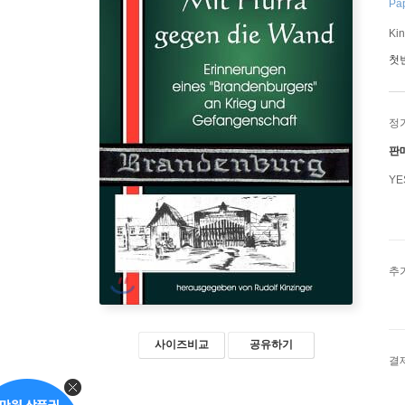
Pa
Kin
첫
정
판
Y
추
사이즈비교
공유하기
결