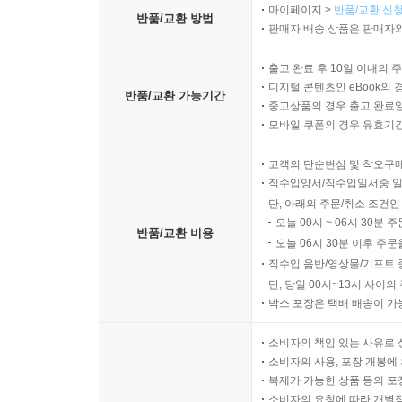
마이페이지 >
반품/교환 신청
반품/교환 방법
판매자 배송 상품은 판매자와
출고 완료 후 10일 이내의 
디지털 콘텐츠인 eBook의 
반품/교환 가능기간
중고상품의 경우 출고 완료일
모바일 쿠폰의 경우 유효기간(
고객의 단순변심 및 착오구
직수입양서/직수입일서중 일
단, 아래의 주문/취소 조건인
오늘 00시 ~ 06시 30분 
반품/교환 비용
오늘 06시 30분 이후 주문
직수입 음반/영상물/기프트 
단, 당일 00시~13시 사이
박스 포장은 택배 배송이 가
소비자의 책임 있는 사유로 
소비자의 사용, 포장 개봉에 
복제가 가능한 상품 등의 포장을 
소비자의 요청에 따라 개별