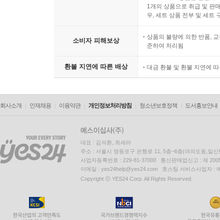
1개의 상품으로 취급 및 판매
우, 세트 상품 전부 및 세트
상품의 불량에 의한 반품, 교
소비자 피해보상
준하여 처리됨
환불 지연에 따른 배상
대금 환불 및 환불 지연에 
회사소개
인재채용
이용약관
개인정보처리방침
청소년보호정책
도서홍보안내
대표 : 김석환, 최세라
주소 : 서울시 영등포구 은행로 11, 5층~6층(여의도동,일신
사업자등록번호 : 229-81-37000 통신판매업신고 : 제 200
이메일 : yes24help@yes24.com 호스팅 서비스사업자 :
Copyright ⓒ YES24 Corp. All Rights Reserved.