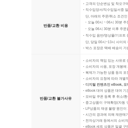
고객의 단순변심 및 착오구
직수입양서/직수입일서중 일
단, 아래의 주문/취소 조건인
오늘 00시 ~ 06시 30분 
반품/교환 비용
오늘 06시 30분 이후 주문
직수입 음반/영상물/기프트 
단, 당일 00시~13시 사이
박스 포장은 택배 배송이 가
소비자의 책임 있는 사유로 
소비자의 사용, 포장 개봉에 
복제가 가능한 상품 등의 포장을 
소비자의 요청에 따라 개별
디지털 컨텐츠인 eBook, 
eBook 대여 상품은 대여 기
모바일 쿠폰 등록 후 취소/환
반품/교환 불가사유
중고상품이 구매확정(자동 
LP상품의 재생 불량 원인이 기
시간의 경과에 의해 재판매가
전자상거래 등에서의 소비자
eBook 세트 상품은 일괄 