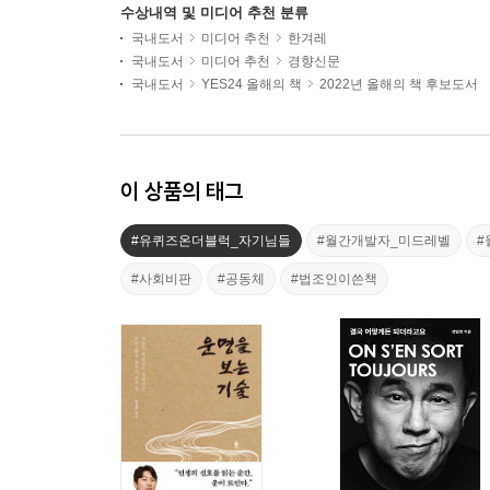
수상내역 및 미디어 추천 분류
국내도서
미디어 추천
한겨레
국내도서
미디어 추천
경향신문
국내도서
YES24 올해의 책
2022년 올해의 책 후보도서
이 상품의 태그
#유퀴즈온더블럭_자기님들
#월간개발자_미드레벨
#
#사회비판
#공동체
#법조인이쓴책