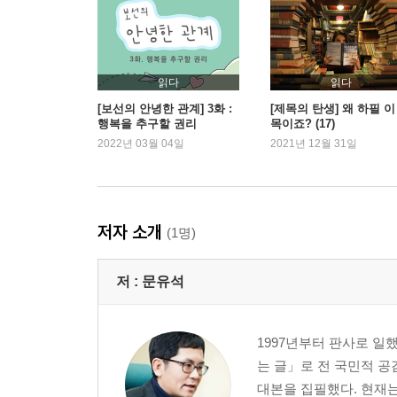
유별날 자유, 비루할 자유, 불온할 자유
나는 나를 파괴할 권리가 있나
인간이라는 이름의 공해
읽다
읽다
3부 선의만으로 충분치 않다
[보선의 안녕한 관계] 3화 :
[제목의 탄생] 왜 하필 이
행복을 추구할 권리
목이죠? (17)
_세상의 갈등 중 많은 경우가 선의와 선의의 부딪힘
2022년 03월 04일
2021년 12월 31일
정의 vs. 자유
도대체 왜 법은 범죄자들에게 관대할까
법치주의 시스템이 놓치고 있는 것들
저자 소개
(1명)
성폭력은 자유에 대한 죄
과잉금지의 원칙
저 :
문유석
아름다운 판결과 냉정한 판결
4부 공정도 공존을 위한 것이다
1997년부터 판사로 일
_세상에서 제일 꼴 보기 싫은 게 뭘까? 다양하겠지만
는 글」로 전 국민적 
대본을 집필했다. 현재