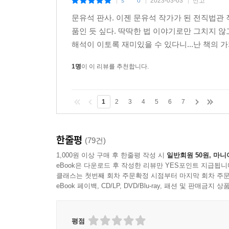
s*****o
2023-03-03
신고
|
|
|
문유석 판사. 이젠 문유석 작가가 된 전직법관 
현재 우리 사회 최대의 화두인 공정성과 정의의 문
품인 듯 싶다. 딱딱한 법 이야기로만 그치지 않
평등의 개념을 체계적으로 정립한 존 롤스의 『정
해석이 이토록 재미있을 수 있다니...난 책의 가
논의를 흥미진진하게 풀어가기도 하고, 공정한 경쟁
1명
이 이 리뷰를 추천합니다.
‘약자는 무조건 선하다는 인식의 오류’라는 뜻으로
혐오 현상에 대한 글, 인간의 노동력의 많은 부분
1
2
3
4
5
6
7
전개를 따라 읽는 재미를 선사한다. 무엇보다, 
관한 작가의 질문과 답은 혼탁한 우리 시대에 내리
한줄평
(79건)
헌법에 있는 평등에 관한 조항이 무엇인지 물으면 
1,000원 이상 구매 후 한줄평 작성 시
일반회원 50원, 마니
앞에’ 평등하기만 하면? 우리는 거기에 머물지 말고
eBook은 다운로드 후 작성한 리뷰만 YES포인트 지급됩니
국민’이다. 모두가 인간다운 생활을 할 수 있어야
클래스는 첫번째 회차 주문확정 시점부터 마지막 회차 주문
모두를 부자로 만들어야 한다는 것도 아니다. 최소한
eBook 페이백, CD/LP, DVD/Blu-ray, 패션 및 판매금
부족하다. ‘법에 의한 평등’이 필요하다. _본문 232~
평점