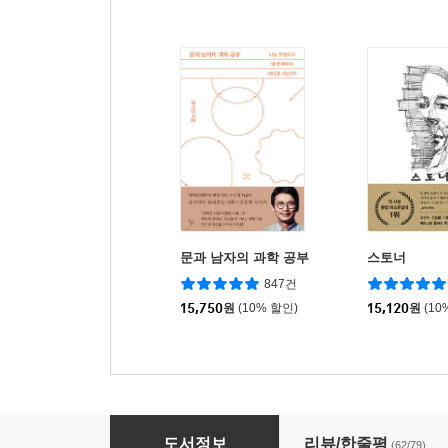
문과 남자의 과학 공부
스토너
847건
15,750
원
(10% 할인)
15,120
원
(10
최소한의 선의
도서정보
리뷰/한줄평
(62/79)