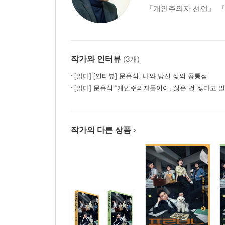
정의란 무엇인가
『개인주의자 선언』 『
우리가 바라는 공정한 지옥
언더도그마와 약자 혐오
인공지능 시대의 평등
작가와 인터뷰
(3개)
에필로그_공존을 위한 최소한의 선의
[읽다]
[인터뷰] 문유석, 나와 당신 삶의 공통점
[읽다]
문유석 “개인주의자들이여, 싫은 건 싫다고 말
작가의 다른 상품