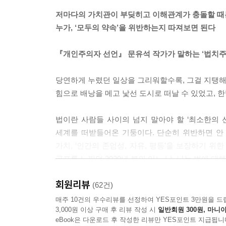
과 두려움의 감정 역시 존중될 필요가 있다.
저마다의 가치관이 부딪히고 이해관계가 충돌할 때
--- p.58~59
누가, ‘모두의 약속’을 위반하는지 따져보면 된다
인간을 존엄하게 대하는 사회는 제도만으로 건설할 수
『개인주의자 선언』 문유석 작가가 말하는 ‘법치주
감사할 줄 알아야지. 이런 마음이 지배하는 사회
사회다.
당연하게 누렸던 일상을 그리워할수록, 그걸 지탱해왔던
--- p.73
힘으로 배낭을 메고 낯선 도시로 떠날 수 있었고, 
사람에게 차마 해를 가하지 못하고 사람의 불행을 앉
법이란 사람들 사이의 넘지 말아야 할 ‘최소한의 
면 인공지능과 알고리즘, 복잡한 시스템으로 가득한
세계를 떠받들어온 기둥이다. 단순히 위반하면 안
--- p.75
가치, ‘인간의 존엄성, 자유, 평등’을 보장하기 
공포를 느끼던 2020년 봄의 어느 날, 나는 법에 
법치주의는 법이면 뭐든 다 할 수 있다는 의미가 아
--- p.82
회원리뷰
극심한 갈등과 날 선 증오에 상처받고 지친 우리에게
(62건)
매주 10건의 우수리뷰를 선정하여 YES포인트 3만원을 드
자신이 옳다고 생각하는 결론을 위해 절차를 무시하
3,000원 이상 구매 후 리뷰 작성 시
일반회원 300원, 마니아
인터넷 포털에는 하루가 멀다 하고 복잡하고 혼란
다는 열정은 ‘내로남불’이라는 비난과 함께 부메랑처
eBook은 다운로드 후 작성한 리뷰만 YES포인트 지급됩니
찬반 여론은 극렬하게 부딪히지만 어느새 사건은 금