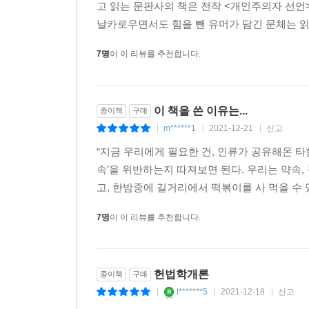
고 읽는 문판사의 책은 전작 <개인주의자 선언
우리는 인터넷과 SNS를 통해 지구상의 인간 군상
가? 기술적으로는 가능하나 사회가 수용할 수 있느
날카로우면서도 힘을 뺀 유머가 담긴 문체는 읽
하고, 부러워하거나 비판하기도 한다. 미처 소
--- p.237
비일비재하다. 게다가 소셜 미디어 플랫폼 기업은 
7명
이 이 리뷰를 추천합니다.
인류의 일원으로 태어났다는 것만으로도 모든 인간
그러나 내가 보기에 못마땅하다는 이유만으로 타인
을 참조하여 인공지능 안드로이드보다 인간의 시민
주지 않는 한 유별나고 비루하고 불온할 ‘천부인
술의 위력이 압도적일수록 인문학적 상상력이 어쩌
이 책을 쓴 이유는...
종이책
구매
그를 비난할 권리는 아무에게도 없다. 나의 자유는 
필요성도 더욱더 커질 수밖에 없다.
m******1
2021-12-21
신고
|
|
|
가장 기본이 되는 자유는 무엇일까. 이동하고, 직업
“지금 우리에게 필요한 건, 인류가 공유해온 타
--- p.240
그것은 그저 홀로 있는 내 공간 안의 자유, 내 머
속’을 위반하는지 따져보면 된다. 우리는 약속, 
드라마 「미스터 션샤인」에서 구동매가 슬프게 되뇌던
고, 한밤중에 길거리에서 떡볶이를 사 먹을 수 있
판단을 하지 않는다. 고결하고 도덕적이고 훌륭한
7명
이 이 리뷰를 추천합니다.
인간은 타인에게 피해를 끼치지 않는 이상 얼마든지 유
도대체 왜, 법은 피해자를 외면하고 범죄자들에게 
헌법학개론
종이책
구매
t*******5
2021-12-18
신고
모든 사회적 이슈마다 여론은 팽팽하게 갈리지만
|
|
|