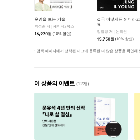
운명을 보는 기술
결국 어떻게든 되더라고
요
박성준 저
페이지2북스
|
정일영 저
논픽션
|
16,920
원
(10% 할인)
15,750
원
(10% 할인)
검색 페이지에서 선택된 태그에 등록된 더 많은 상품을 확인해 
이 상품의 이벤트
(12개)