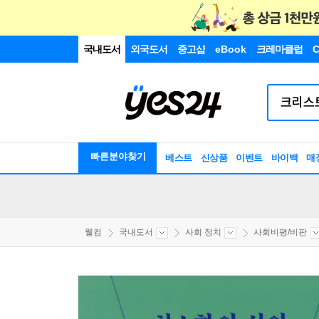
국내도서
외국도서
중고샵
eBook
크레마클럽
C
빠른분야찾기
베스트
신상품
이벤트
바이백
매
웰컴
국내도서
사회 정치
사회비평/비판