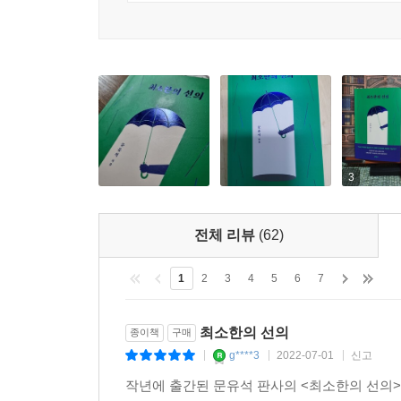
이제는 ‘알권리’보다 ‘모를 자유’가 더 중요한 것 
한국사회를 날카롭게 지적한다. 인간 존엄성은 감
고 이 연사 외치고 싶을 때가 많다.
우리나라 법 체계의 출발점이고 헌법의 핵심이다.
--- p.128
소리일 뿐이라고 여겨지기 때문이다.
공리주의적 관점에서 보면 충분하지 않은 응보야말로
가진 자부터 소비자에 이르는 그 모든 ‘갑질’과 
정에 휘둘리는 사법 포퓰리즘이 아니다. 오히려 사법
않은지, 법이 왜 인간 존엄성을 최상위의 가치로 두
--- p.158
글들로 이루어진 1부에서는 23년간 법관으로서 법
3
세상의 갈등 모두가 선과 악의 대결, 또는 정의와 
헌법에서 말하는 인간의 존엄성은 ‘모든 인간’에
도 하다.
것이 아니다. 신이 부여한 특성이든 진화의 결과
--- p.187~188
전체 리뷰
(62)
존엄하다는 것이고, 그러한 능력이 있음에도 법을
된다. 모든 인간은 존엄하기에 그의 인종·성별·종
자유가 사회를 견인하되, 그 속도가 누군가를 낙오
1
2
3
4
5
6
7
인간으로서의 기본적인 권리가 보장되어야 하는 것이다
기가 아니라면 잠시 멈출 줄도 아는 것. 어쩌면 그
--- p.205
최소한의 선의
종이책
구매
인간이라는 이름의 공해 속 우리는
g****3
2022-07-01
신고
|
|
|
제각각 달라도, 불편해도, 타협하며 함께 살아갈 수
인공지능이 어느 직업까지 대체할 수 있는지는 테
작년에 출간된 문유석 판사의 <최소한의 선의>
형벌 권한을 줄 것인가? 자율주행 자동차가 긴급