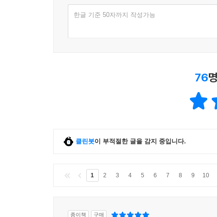
한글 기준 50자까지 작성가능
76
명
클린봇
이 부적절한 글을 감지 중입니다.
1
2
3
4
5
6
7
8
9
10
종이책
구매