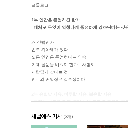
프롤로그
1부 인간은 존엄하긴 한가
_대체로 무엇이 엄청나게 중요하게 강조된다는 것은
왜 헌법인가
법도 위아래가 있다
모든 인간은 존엄하다는 약속
이제 질문을 바꿔야 한다―사형제
사람답게 산다는 것
인간의 존엄성은 감수성이다
2부 유별날 자유, 비루할 자유, 불온할 자유
_우리는 서로를 볼 때 흐린 눈을 뜨고 볼 필요가 있다
채널예스 기사
법치주의라는 사고방식
(2개)
‘자유’의 연대기