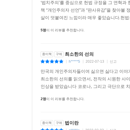
범죄자에게 사형을 구형해야 한다는 목소리가 뉴
‘법치주의’를 중심으로 헌법 규정을 그 연혁과
터무니없이 부족해 보이는 경우가 많다. 이런 사태는
책 “개인주의자 선언”과 “판사유감”을 찾아볼
살이 덧붙여진 느낌이라 매우 좋았습니다.헌법을
문유석 작가는 우선 우리 헌법질서에 내재한 ‘인본
5명
이 이 리뷰를 추천합니다.
때문이라고 말한다. 법이 인간 사이에 필요한 ‘최
시스템은 필연적으로 국민의 법감정과 충돌할 수밖에 
되묻는다. 법이 인간의 감정과 편향을 너무 쉽게 간
최소한의 선의
종이책
구매
예전부터 피고인의 호소를 잘 경청하고 선처를 잘 베
h*****5
2022-07-13
신고
|
|
|
법관은 모질다, 모났다는 소리를 듣는다. 왜일까
만국의 개인주의자들이여 싫으면 싫다고 이야
반하여 피고인과 그 가족, 변호인 들은 목숨을 걸고
최소한의 선의를 읽으면서, 전작의 시원한 사이
인상을 받았습니다 코로나, 그리고 극단으로 치닫는
게다가 판사의 인간관계는 협소하다. 동료였던 
가득해진다. 그리고 변호사는 피고인의 입장을 대
2명
이 이 리뷰를 추천합니다.
‘생불’이라고 칭송하며 그 재판장에게 자기 사건이
때문이다. _본문 155~156쪽
법이란
종이책
구매
공정한 경쟁은, ‘사회적 배려’ 때문에 가능하다