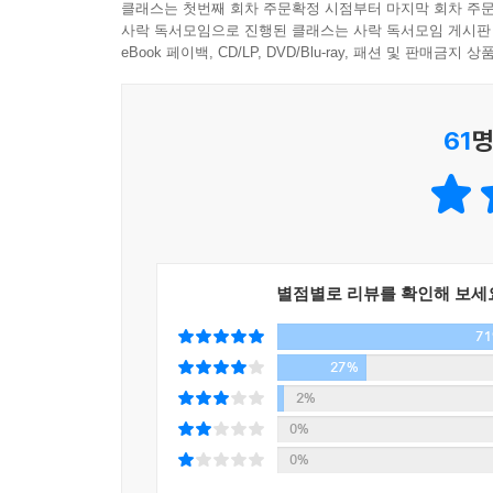
클래스는 첫번째 회차 주문확정 시점부터 마지막 회차 주문
사락 독서모임으로 진행된 클래스는 사락 독서모임 게시판
‘자유’에는 수식어가 필요 없다. 자유는 때로 편협
각자의 옳음과 그름이 상충하고, 이해관계가 다층적
eBook 페이백, CD/LP, DVD/Blu-ray, 패션 및 판매금
으로써 보완해야지 자유를 재정의하는 것은 곤란하다
시대에 진입한 만큼 나눌 수 있는 파이는 점점
--- p.97
서로에 대한 공포와 혐오를 더욱 부추기고 있다. 건
61
명
혼자 있을 때 무슨 짓을 하며 사는지 타인들이 엿
『최소한의 선의』는 『개인주의자 선언』으로 한국
면, 모두가 보는 앞에서 서약을 하라거나 십자가를 
가치들은 무엇일지 법학적 관점에서 경쾌하고도 
존엄성과 자유, 평등이라는 헌법적 가치가 무색해
내심의 자유를 보장하려면 이를 강제로 알아내려는
침체로 너나없이 막연한 불안감에 시달리는 시대. 만
심을 알아내려는 행위도 금지된다. 이를 양심 추지推知
이다.
별점별로 리뷰를 확인해 보세
차마 함부로 남에게 해를 가하지 못하는 마음, 인간
--- p.103
7
대한민국의 모든 법률은 최고법인 헌법에 의거해 
27%
여름날의 폭염만큼이나 타인에 대한 집단적 분노가
계층이 아닌 ‘모든 인간’의 존엄성이다. 그러나
2%
도 돌팔매질을 당한다. 완벽하게 고결한 동기에서 
접한다.
0%
--- p.108~109
0%
책의 1부 ‘인간은 존엄하긴 한가’에서는 인간 존