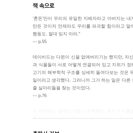
자신이 관찰하는 생물에게서 신의 질서를 찾으려던
책 속으로
불구하고 끝내 생명에는 위계가 있다고 주장했다. 
‘혼돈’만이 우리의 유일한 지배자라고 아버지는 
모든 힘을 쏟았다. 지진으로 표본이 없어지고, 
만든 것이자 언제라도 우리를 파괴할 힘이라고 말이다
학계를 주름 잡았다. 하지만 시간이 흘러 그는 자
행동도. 절대 잊지 마라.”
--- p.55
후대에 이르러 그의 어류 분류법도 잘못된 것으로 
위계’가 왜 잘못된 것인지 ‘작은 모래알 하나’까지도
데이비드는 다윈이 신을 없애버리기는 했지만, 자신
과 식물들이 서로 어떻게 연결되어 있고 지위가 정해
자신의 평생을 바친 연구결과가 아무것도 아니라는
고기의 해부학적 구조를 상세히 들여다보는 것은 우
룰루 밀러는 어떤 깨달음을 얻었을까? 아마 자
일이라고 생각했다. 그러니까 그가 하는 일은 다른
‘어류’라는 인간의 오류를 벗어나 자연의 진실에
줄 실마리들을 찾는 것이었다.
살아가면서 자신의 오류를 발견한다. 그리고 혼돈
--- p.76
진실만을 보여주는 건 아니다. 늘 의심하고, 신중해
이 세계에는 실재인 것들이 존재한다. 우리가 이름
과학책을 읽으며 가끔 이런 생각이 들 때가 있다. “
를 집어 들고 “물고기”라고 부른다고 해서 그 물고
안되었지만, 『물고기는 존재하지 않는다』를 읽으
--- p.95
반응을 받았다. 많은 언론과 유명 인사들이 ‘202