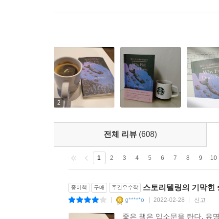
2
전체 리뷰
(608)
1
2
3
4
5
6
7
8
9
10
스토리텔링의 기막힌 
종이책
구매
주간우수작
g*****o
2022-02-28
신고
|
|
|
좋은 책은 입소문을 탄다. 유