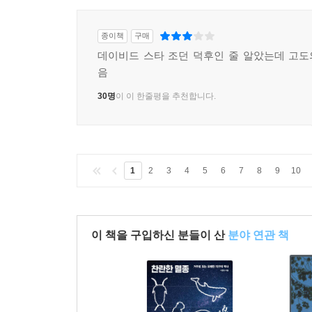
종이책
구매
데이비드 스타 조던 덕후인 줄 알았는데 고
음
30명
이 이 한줄평을 추천합니다.
1
2
3
4
5
6
7
8
9
10
이 책을 구입하신 분들이 산
분야 연관 책