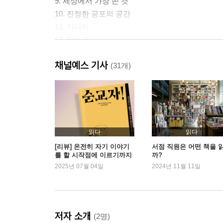
9. 세상에서 가장 쓴 것
10. 진정한 공포의 공간
11. 사다리
12. 민들레
13. 데우스 엑스 마키나
채널예스 기사
(31개)
에필로그
삽화에 관한 몇 마디
변화에 관한 몇 마디
감사의 말
주석
읽다
읽다
[리뷰] 온전히 자기 이야기
서점 직원은 어떤 책을 
를 할 시작점에 이르기까지
까?
2025년 07월 04일
2024년 11월 11일
저자 소개
(2명)