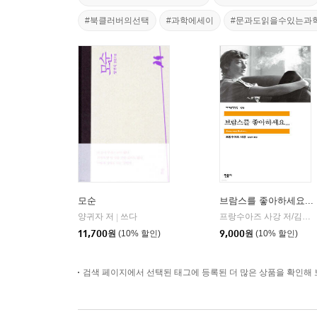
#북클러버의선택
#과학에세이
#문과도읽을수있는과
모순
브람스를 좋아하세요...
양귀자 저
쓰다
프랑수아즈 사강 저/김남주 역
|
11,700
원
(10% 할인)
9,000
원
(10% 할인)
검색 페이지에서 선택된 태그에 등록된 더 많은 상품을 확인해 