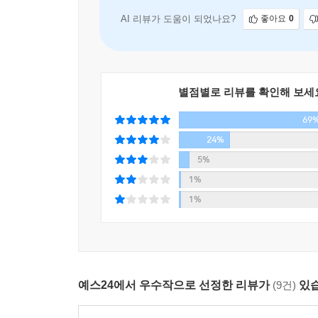
여겼다. 그러다 문득 조던에 대한 궁금증이 솟아났
교훈이 될지도 몰랐다. 조던의 인생에 관해 밀러
AI 리뷰가 도움이 되었나요?
좋아요
0
포함된다)은 우주의 질서에 대한 밀러 자신의 이
모른다는 생각 말이다.
별점별로 리뷰를 확인해 보세
〈물고기는 존재하지 않는다〉는 파괴와 상실 이면
좀 더 명료하게 바라볼 수 있도록 혼돈 속에서 모든
69
24%
물고기가 존재하지 않는다면, 우리는 또 무엇을 잘
5%
물고기를 포기할 때 나는 과학 자체에도 오류가 있
1%
파괴도 많이 일으킬 수 있는 무딘 도구라는 것을 깨닫
1%
전기이자 회고록이자 과학적 모험담인 〈물고기는
해준다. 특히 장마다 수록된 독창적이고 정교한 삽
책에 불어넣어준다. 혼돈이 항상 승리하는 세계
생각을 자극시켜 감춰진 삶의 진실을 깨닫게 하는 잊
예스24에서 우수작으로 선정한 리뷰가
(9건)
있습
“한 번도 상상해보지 못한 기이한 심연으로 우리를