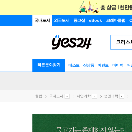
국내도서
외국도서
중고샵
eBook
크레마클럽
C
빠른분야찾기
베스트
신상품
이벤트
바이백
매
웰컴
국내도서
자연과학
생명과학