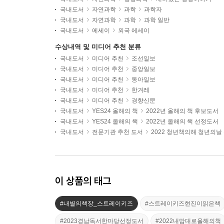
국내도서
자연과학
과학
과학자
국내도서
자연과학
과학
과학 일반
국내도서
에세이
외국 에세이
수상내역 및 미디어 추천 분류
국내도서
미디어 추천
조선일보
국내도서
미디어 추천
중앙일보
국내도서
미디어 추천
동아일보
국내도서
미디어 추천
한겨레
국내도서
미디어 추천
경향신문
국내도서
YES24 올해의 책
2022년 올해의 책 후보도서
국내도서
YES24 올해의 책
2022년 올해의 책 선정도서
국내도서
전문기관 추천 도서
2022 청년책의해 청년의날
이 상품의 태그
#내별의책장_스트레이키즈
#스트레이키즈현진이읽은책
#2023경남독서한마당선정도서
#2022내맘대로올해의책