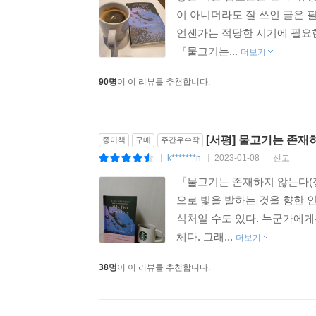
이 아니더라도 잘 쓰인 글은 
언젠가는 적당한 시기에 필요한
『물고기는...
더보기
90명
이 이 리뷰를 추천합니다.
[서평] 물고기는 존재
종이책
구매
주간우수작
k*******n
2023-01-08
신고
|
|
|
『물고기는 존재하지 않는다(정
으로 빛을 발하는 것을 향한 
식처일 수도 있다. 누군가에게
체다. 그래...
더보기
38명
이 이 리뷰를 추천합니다.