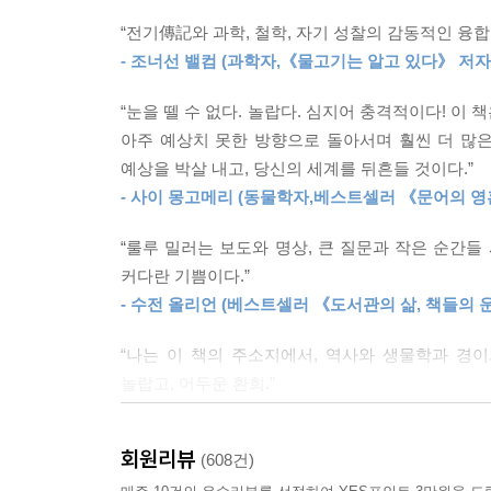
알아냈다. 우리가 세상을 더 오래 검토할수록 세상은 
아니라 시간이라고. 천천히 째깍거리며 흘러가는 시
“전기傳記와 과학, 철학, 자기 성찰의 감동적인 융합
--- p.204~205
- 조너선 밸컴 (과학자,《물고기는 알고 있다》 저자
우리가 이름 붙여주지 않아도
이 세계에는 실재인 것들이 존재한다
자연에서 생물의 지위를 매기는 단 하나의 방법이란 
“눈을 뗄 수 없다. 놀랍다. 심지어 충격적이다! 
체 조직”의 복잡다단한 진실을 놓치는 일이다. 좋은
아주 예상치 못한 방향으로 돌아서며 훨씬 더 많은
〈물고기는 존재하지 않는다〉는 세계라는 거대한 
응시하는 모든 생물에게는 당신이 결코 이해하지 못
예상을 박살 내고, 당신의 세계를 뒤흔들 것이다.”
자유분방한 여정을 그려나간다. 사랑을 잃고 삶이 
--- p.227
- 사이 몽고메리 (동물학자,베스트셀러 《문어의 영
싸우는 것을 전혀 두려워하지 않는 모습에 매혹
일어난다면’의 가정의 문제가 아니라 ‘언제 일어나
“룰루 밀러는 보도와 명상, 큰 질문과 작은 순간들
우리가 어류에 대해 해온 일이 바로 이와 똑같다. 
하지만 조던의 이야기는 독자들을 전혀 예상하지 못
커다란 기쁨이다.”
--- p.240
- 수전 올리언 (베스트셀러 《도서관의 삶, 책들의 
룰루 밀러가 친밀하면서도 독특한 방식으로 들려주
내가 물고기를 포기했을 때 나는, 마침내, 내가 줄
“나는 이 책의 주소지에서, 역사와 생물학과 경
어떻게 우리를 지탱해주며, 동시에 그 신념이 어떻
것들을 누릴 자격이 있어서가 아니다. 내가 얻으려
놀랍고, 어두운 환희.”
보면 독자 여러분도 그 이면에 숨겨져 있는 더 깊고 
다. 죽음의 이면인 삶. 부패의 이면인 성장. 그 좋
- 카먼 마리아 마차도 (셜리 잭슨상 수상자, 《그녀
해준 요령을 절대 놓치지 않을 가장 좋은 방법은 자
이제야 나는 나의 아버지에게 할 반박의 말을 찾
닥쳐오는 혼돈 속에서 모든 대상을 호기심과 의심으
회원리뷰
(608건)
“이 책은 완벽하다. 그냥 완벽하다고 할 수밖에
방식으로 이 지구에게, 이 사회에게, 서로에게 중요
별나면서도 심오하다.