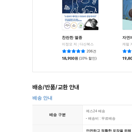
찬란한 멸종
자연
이정모 저
다산북스
캐럴 
|
206건
18,900
원
(10% 할인)
19,8
배송/반품/교환 안내
배송 안내
예스24 배송
배송 구분
배송비 : 무료배송
안전하고 정확한 포장을 위해 