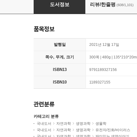
물고기는 존재하지 않는다
도서정보
리뷰/한줄평
(608/1,101)
품목정보
발행일
2021년 12월 17일
쪽수, 무게, 크기
300쪽 | 480g | 135*210*20
ISBN13
9791189327156
ISBN10
1189327155
관련분류
카테고리 분류
국내도서
자연과학
생명과학
생물학
국내도서
자연과학
생명과학
유전자/진화/바이러스
국내도서
자연과학
생명과학
재미있는 생명이야기