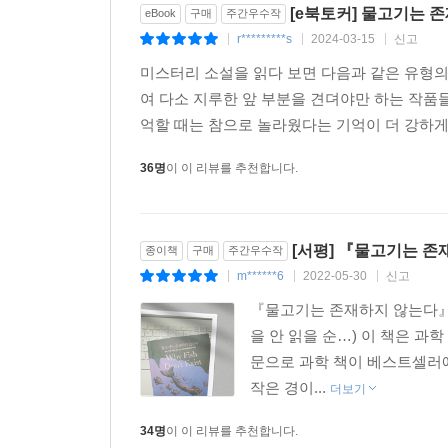
[e북토커] 물고기는 
eBook
구매
주간우수작
r*********s
2024-03-15
신고
|
|
|
미스터리 소설을 읽다 보면 다음과 같은 유형의
여 다소 지루한 앞 부분을 견뎌야만 하는 작품들
억할 때는 참으로 놀라웠다는 기억이 더 강하게 
36명
이 이 리뷰를 추천합니다.
[서평] 『물고기는 
종이책
구매
주간우수작
m******6
2022-05-30
신고
|
|
|
『물고기는 존재하지 않는다』를
을 안 읽을 순…) 이 책은 과
문으로 과학 책이 베스트셀러에
작은 경이...
더보기
34명
이 이 리뷰를 추천합니다.