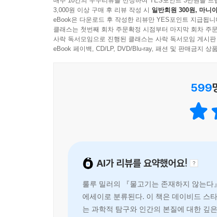
매주 10건의 우수리뷰를 선정하여 YES포인트 3만원을 드
반대로, 우리가 중요하지 않다는 말만 하고 그
--- p.263~264
3,000원 이상 구매 후 리뷰 작성 시
일반회원 300원, 마니아
- 메리 로치 (저널리스트, 베스트셀러 《스티프(Stiff
근시안적이다. 가장 심한 비난의 말로 표현하자면, 비
eBook은 다운로드 후 작성한 리뷰만 YES포인트 지급됩니
클래스는 첫번째 회차 주문확정 시점부터 마지막 회차 주문
사락 독서모임으로 진행된 클래스는 사락 독서모임 게시판
놀랍도록 흥미로운 과학 이야기를 렌즈 삼아
eBook 페이백, CD/LP, DVD/Blu-ray, 패션 및 판매금
숨어 있는 삶의 질서를 끈질기게 파헤친다
스탠퍼드대학 총장을 역임한 데이비드 스타 조던은
599
뻗어나가는 모든 생명체들이 서로 어떻게 연결되어 
당시 인류에 알려진 어류 중 거의 5분의 1에 달했
그의 일을 방해했다. 그가 수집한 수많은 표본들은
유리단지에 보관해둔 1천여 종의 물고기를 바닥에 
이 정도 일을 겪으면 대부분의 사람은 절망에 굴
AI가 리뷰를 요약했어요!
잔해들을 훑어보고는 거기서 식별할 수 있는 물고
방법을 하나 도입했는데, 그는 이 방법이 세계의 혼
룰루 밀러의 『물고기는 존재하지 않는다』
에세이로 분류된다. 이 책은 데이비드 스타
저자 룰루 밀러는 이 일화를 처음 들었을 때 조
는 과학적 탐구와 인간의 본질에 대한 깊