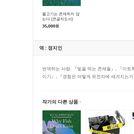
물고기는 존재하지 않
는다 (큰글자도서)
35,000
원
역 :
정지인
번역하는 사람. 『빛을 먹는 존재들』, 『이토
이기』, 『경험은 어떻게 유전자에 새겨지는가』
작가의 다른 상품