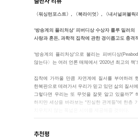
출판사 리뷰
다시 한 번 또 읽고 싶은 문장들로 가득할 것이다.
그는 물고기의 뼈와 내부기관에서 실마리를 찾고 있
〈워싱턴포스트〉, 〈북라이엇〉, 〈내서널퍼블릭라디
리, 인간을 만드는 데 필요한 실험에 관한 실마리,
--- p.105
‘방송계의 퓰리처상’ 피버디상 수상자 룰루 밀러의
사랑과 혼돈, 과학적 집착에 관한 경이롭고도 충격
우리는 세상이 기본적으로 냉담한 곳이라는 것을 잘 
해야 하며, 자연 앞에서 무방비 상태이고, 우리가
‘방송계의 퓰리처상’으로 불리는 피버디상(Peabo
작은 거짓말 하나가 그 날카로운 모서리를 둥글게 깎
않는다〉는 여러 언론 매체에서 ‘2020년 최고의 
에서 가끔 우리는 우연한 승리를 거두기도 한다.
--- p.141~142
집착에 가까울 만큼 자연계에 질서를 부여하려 했
한복판으로 데려가서 우리가 믿고 있던 삶의 질서에 
인간의 지력으로 도저히 다 이해할 수 없는 생태의 
그렇다면 우리는 또 무엇을 잘못 알고 있을까?” 
는 때로 “민들레 원칙”이라고도 불리는 철학적 개
하지만 세상을 바라보는 “진실한 관계들”에 한층
하는 가치 있는 약초로 여겨지기도 한다.
치우치지 않는 폭넓은 시야를 제공해줄 것이다.
--- p.189
물고기가 존재하지 않는다면, 우리가 이 세계에 관해
다윈이 나타나 신의 계획이라는 관념이 허상임을 
추천평
있는 존재일 수 있을까? 누가 알겠는가. 해왕성에
완벽함의 계층구조에 관한 관념을 유지하는 방법을 