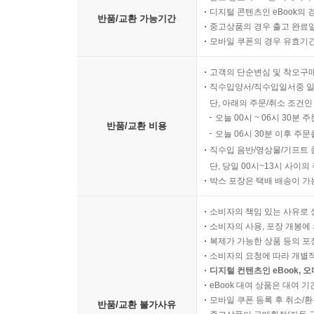
디지털 콘텐츠인 eBook의 
반품/교환 가능기간
중고상품의 경우 출고 완료일
모바일 쿠폰의 경우 유효기간(
고객의 단순변심 및 착오구
직수입양서/직수입일서중 일
단, 아래의 주문/취소 조건인
오늘 00시 ~ 06시 30분 
반품/교환 비용
오늘 06시 30분 이후 주문
직수입 음반/영상물/기프트 
단, 당일 00시~13시 사이
박스 포장은 택배 배송이 가
소비자의 책임 있는 사유로 
소비자의 사용, 포장 개봉에 
복제가 가능한 상품 등의 포장을 
소비자의 요청에 따라 개별
디지털 컨텐츠인 eBook, 
eBook 대여 상품은 대여 기
모바일 쿠폰 등록 후 취소/환
반품/교환 불가사유