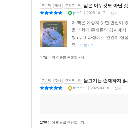
삶은 아무것도 아닌 것
종이책
구매
주간우수작
p***2
2025-10-17
신고
“정말 매력적인 책. 밀러가 어찌나 매혹적으로 이
|
|
|
이 책은 예상치 못한 반전이 
“완전히 넋을 잃을 정도로 매혹적인 책.” _〈오프라
을 과학과 존재론의 경계에서 
했고, 그 과정에서 인간이 설정
“책의 모양을 한 작은 경이.” _〈더 내셔널 북 리뷰
즉...
더보기
17명
이 이 리뷰를 추천합니다.
“교묘하다. 독특하고 경이로운 책!” _〈커커스 리뷰
“이 책은 추리소설의 흥미진진함을 지니고 있으면서
_〈라이브러리 저널〉
물고기는 존재하지 않
종이책
구매
주간우수작
h******s
2025-03-18
신고
|
|
|
17명
이 이 리뷰를 추천합니다.