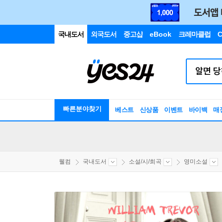
국내도서
외국도서
중고샵
eBook
크레마클럽
C
빠른분야찾기
베스트
신상품
이벤트
바이백
매
웰컴
국내도서
소설/시/희곡
영미소설