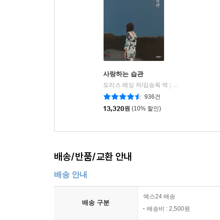
사랑하는 습관
도리스 레싱 저/김승욱 역
문예출판사
|
936건
13,320
원
(10% 할인)
배송/반품/교환 안내
배송 안내
예스24 배송
배송 구분
배송비 : 2,500원