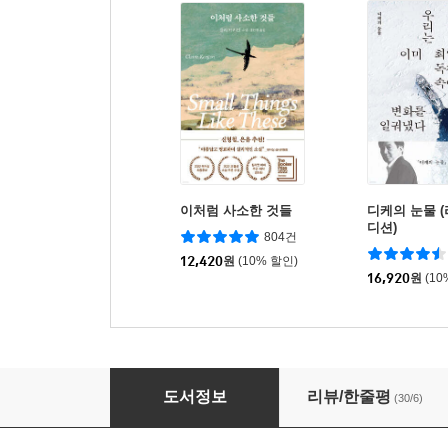
이처럼 사소한 것들
디케의 눈물 
디션)
804건
12,420
원
(10% 할인)
16,920
원
(10
밀회
도서정보
리뷰/한줄평
(30/6)