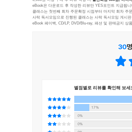
은밀한 비밀을 보고 있노라면 역시 사랑이란 가장
eBook은 다운로드 후 작성한 리뷰만 YES포인트 지급됩니
그렇듯 《밀회》의 열두 가지 사랑의 이야기는 우리에
클래스는 첫번째 회차 주문확정 시점부터 마지막 회차 주문
사락 독서모임으로 진행된 클래스는 사락 독서모임 게시판
없이 스며드는 트레버의 탁월한 심리 묘사와 정서
eBook 페이백, CD/LP, DVD/Blu-ray, 패션 및 판매금
안고, 결국 사랑으로 우리 곁에 남는 것은 무엇인지
끝내 고독할 수밖에 없는 삶을 향한
30
명
쓸쓸하지만 다정한 위로
우리는 누구나 각자의 사연을 지닌 채 하루하루 
산다. 이제는 사라지고 없는 ‘성스러운 세계’에 
여인의 유산을 거절할 수밖에 없던 남자(〈그라일
(〈로즈 울다〉), 결혼을 약속한 뒤 돈을 벌기 위
별점별로 리뷰를 확인해 보세
자신의 마지막 춤을 춰야만 했던 무용 선생(〈무
하지만 그 쓸쓸함 속에서 느껴지는 작가의 시선은
17%
인생을 귀담아 들어줄 마지막 관객이라도 된 듯, 
0%
조용한 위로를 받은 듯한 기분이 든다. 각자의 
0%
느껴지는 것은 왜일까. 백수린 소설가의 추천사처