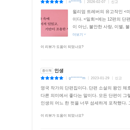
n******5
2026-02-07
신고
|
|
|
아름답고 비범하다. _〈스코츠맨〉
윌리엄 트레버의 유고작인 <마
이다. <밀회>에는 12편의 단
개성적이고 절묘하다. 과거에 얽매인 삶과 현실을
이 아닌, 불안한 사랑, 이별,
섬세함과 정확한 관찰, 심리적·감정적 진실을 담은
더보기
최고의 수준에 오른 이 장르의 대가. _〈파이낸셜 
이 리뷰가 도움이 되었나요?
늘 그렇듯 탁월하다. _앨런 매시, 〈스코츠맨〉
인생
종이책
g********m
2023-01-29
신고
|
|
|
영국 작가의 단편집이다. 단편 소설의 왕인 체호
다른 의미에서 좋다는 말이다. 모든 단편이 그
인생의 어느 한 컷을 너무 섬세하게 포착했다. 그
이 리뷰가 도움이 되었나요?