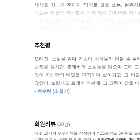
세상을 떠나기 전까지 ‘영어로 글을 쓰는, 현존
과 같지 않았다. 마치 음악이 침묵을 바꿔놓은 듯했다. -
이끄는 전설적 작가들이 가장 많이 영향받은 작가로
다섯 번의 맨부커상 후보 외에도 유력한 노벨문학
두 사람이 포옹하는 모습이 백화점 유리창에 반사되어
담아낸 이번 소설집 《밀회》는 《비 온 뒤》, 
우아함이 자신들의 것이라 주장하지 않았을 것이다
“트레버 문학의 정수”라고 호평한 열두 편의 작품이
이해한 사랑의 규칙은 끝나지 않은 것을 끝내는 괴
추천평
않았다.
슬퍼할 수도 없고 애도할 수도 없는 사랑의 잔재들
오래전, 소설을 읽다 가슴이 벅차올라 어쩔 줄 몰
그 속에서 피어나는 경이로운 비밀과 은밀한 만남
--- p.286~287
밤잠을 설치던. 트레버의 소설들을 읽으며 그때 그 
깊이 자신만의 비밀을 간직하며 살아가고, 그 비밀
《밀회》의 소설들을 한마디로 표현하자면 ‘사랑의 
않았다. 놀랍게도 트레버 덕분에, 그 고독이 삶을
손에 잡히지 않는다. 세상에 함부로 평가될 수 있
- 백수린 (소설가)
책에 실린 열두 편의 소설 속 인물들은 그 사랑이 
한 여성은 괴팍하고 가부장적인 남편과 23년을 
다니는 사춘기 소년과 식당의 여직원은 서로의 존
않으면서도 하루를 함께 보낸다(〈저녁 외출〉).
회원리뷰
(30건)
생각을 하게 되고(〈신성한 조각상〉), 어린 시절
매주 10건의 우수리뷰를 선정하여 YES포인트 3만원을 드
사랑하는 여인이 ‘불륜 상대’로 치부되는 것을 견
3,000원 이상 구매 후 리뷰 작성 시
일반회원 300원, 마니아