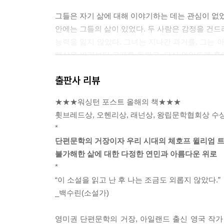
그들은 자기 삶에 대해 이야기하는 데는 관심이 없었
안에는 그들의 삶이 있었다. 두 사람은 감정을 건드
능력을 잃지 않았다. 그녀는 지나간 과거를, 그는 
햇살을 바라보다 고개를 돌렸고, 다시 와일드펠 홀에
던 그녀의 모습은 곧 버드나무로 바뀌었다. --- p.117
출판사 리뷰
남자가 비틀거리다 난간을 붙잡는다. 그리고 마치 재
★★★워싱턴 포스트 올해의 책★★★
같다. 또 한 칸 계단을 오를 때 그의 두 눈이 감겨 있
휫브레드상, 오헨리상, 래넌상, 왕립문학협회상 수
에 물었던 담배 두 개비는 계단 카펫 위에 떨어졌다.
*
을 느낄 수 있다. 그리고 그때 모든 것이 달라진다.
단편문학의 거장이자 우리 시대의 체호프 윌리엄 트
그가 굴러떨어진다. 난간이 부서진다. 쿵 소리가 나고,
불가해한 삶에 대한 다정한 연민과 아름다운 위로
32~133
*
“이 소설을 읽고 난 후 나는 조금도 외롭지 않았다.”
이 음악은 쏜살같이 달려나가다 부드러워졌고, 잔잔
_백수린(소설가)
아무도 앉지 않은 의자 위에, 꽃병과 장식품 위에 
무용 선생의 음악이 어둠 속에 서서히 스며들었다. 
영미권 단편문학의 거장, 아일랜드 출신 영국 작가
리서 들려오는 천둥과, 브리지드가 스케나킬라 언덕을