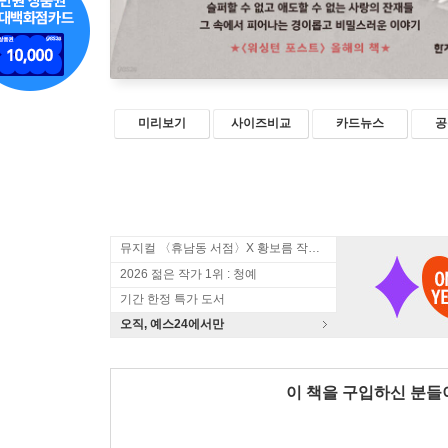
미리보기
사이즈비교
카드뉴스
공
뮤지컬 〈휴남동 서점〉X 황보름 작가 북토크
2026 젊은 작가 1위 : 청예
기간 한정 특가 도서
오직, 예스24에서만
이 책을 구입하신 분