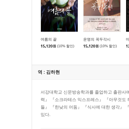
여름의 끝
운명의 꼭두각시
15,120
원
(10% 할인)
15,120
원
(10% 할인)
1
역 :
김하현
서강대학교 신문방송학과를 졸업하고 출판사에서
력』 『소크라테스 익스프레스』 『아무것도 하
들』 『한낮의 어둠』 『식사에 대한 생각』 
있다.