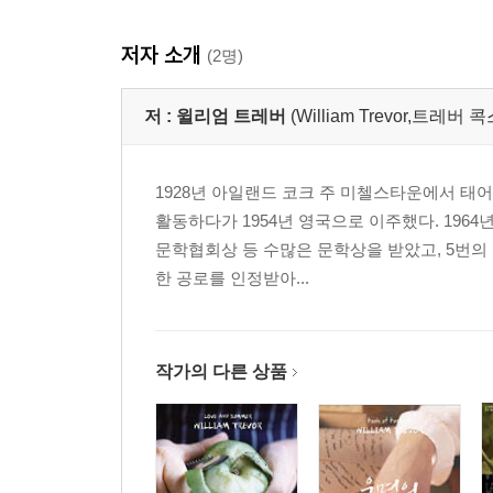
저자 소개
(2명)
저 :
윌리엄 트레버
(William Trevor,트레버 콕
1928년 아일랜드 코크 주 미첼스타운에서 
활동하다가 1954년 영국으로 이주했다. 1964
문학협회상 등 수많은 문학상을 받았고, 5번의
한 공로를 인정받아...
작가의 다른 상품