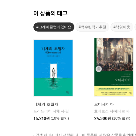
이 상품의 태그
#크레마클럽에있어요
#백수린작가추천
#책읽아웃
니체의 초월자
오디세이아
프리드리히 니체 저/김철 편역
히읏
호메로스 저/페테르 파울 루벤스 그림/박문재 역
|
15,210
원
(10% 할인)
24,300
원
(10% 할인)
검색 페이지에서 선택된 태그에 등록된 더 많은 상품을 확인해 