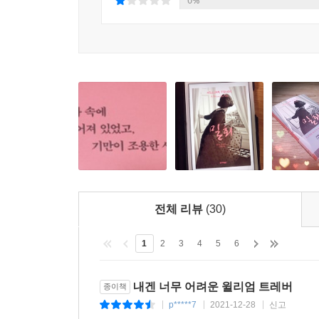
0%
모르기 때문이지 않을까.
혼란스러운 삶의 한순간을 펼쳐 보이는 단편문학의
《밀회》는 놀라운 책이다…… 윌리엄 트레버는 정말
표제작인 〈밀회〉의 두 남녀는 불륜 관계다. 여
이별을 맞는다. 이 소설에서만큼은 백화점 유리창에
어디선가 계속 그렇게 살아왔고 앞으로도 그렇게 살
훌륭한 단편소설이란 무엇인지가 궁금한 사람에게
넘어서는 삶의 미묘한 순간들, 극도로 절제된 절정
남김없이 이해되는 성질의 것이 아니게 되고, 그러
전체 리뷰
(30)
충분할 것이다.
“괴로운 고통 속에서 진실을 찾는 것 또한 자연
1
2
3
4
5
6
진실을 찾고 있는 듯 보인다. 끝끝내 진실이 무엇
때로는 혼란스럽고 앞이 보이지 않는 삶이지만, 
내겐 너무 어려운 윌리엄 트레버
종이책
담은 채, 그 또한도 괜찮다며 조금쯤 삶을 긍정하게 
p*****7
2021-12-28
신고
|
|
|