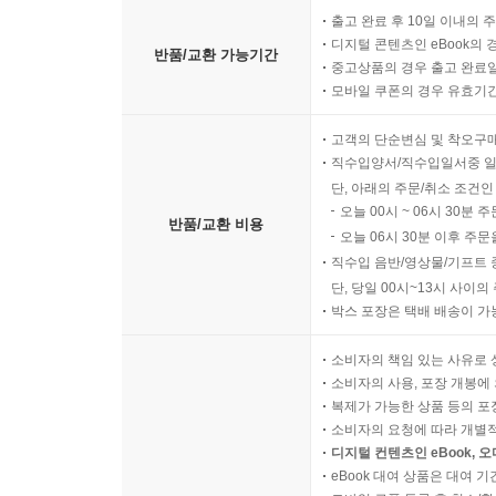
출고 완료 후 10일 이내의 
디지털 콘텐츠인 eBook의 
반품/교환 가능기간
중고상품의 경우 출고 완료일
모바일 쿠폰의 경우 유효기간(
고객의 단순변심 및 착오구
직수입양서/직수입일서중 일
단, 아래의 주문/취소 조건인
오늘 00시 ~ 06시 30분 
반품/교환 비용
오늘 06시 30분 이후 주문
직수입 음반/영상물/기프트 
단, 당일 00시~13시 사이
박스 포장은 택배 배송이 가
소비자의 책임 있는 사유로 
소비자의 사용, 포장 개봉에 
복제가 가능한 상품 등의 포장을 
소비자의 요청에 따라 개별
디지털 컨텐츠인 eBook, 
eBook 대여 상품은 대여 기