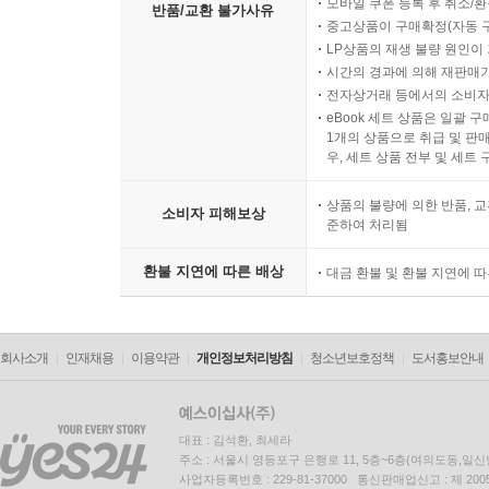
모바일 쿠폰 등록 후 취소/환
반품/교환 불가사유
중고상품이 구매확정(자동 
LP상품의 재생 불량 원인이 기
시간의 경과에 의해 재판매가
전자상거래 등에서의 소비자
eBook 세트 상품은 일괄 
1개의 상품으로 취급 및 판매
우, 세트 상품 전부 및 세트
상품의 불량에 의한 반품, 교
소비자 피해보상
준하여 처리됨
환불 지연에 따른 배상
대금 환불 및 환불 지연에 
회사소개
인재채용
이용약관
개인정보처리방침
청소년보호정책
도서홍보안내
대표 : 김석환, 최세라
주소 : 서울시 영등포구 은행로 11, 5층~6층(여의도동,일신
사업자등록번호 : 229-81-37000 통신판매업신고 : 제 200