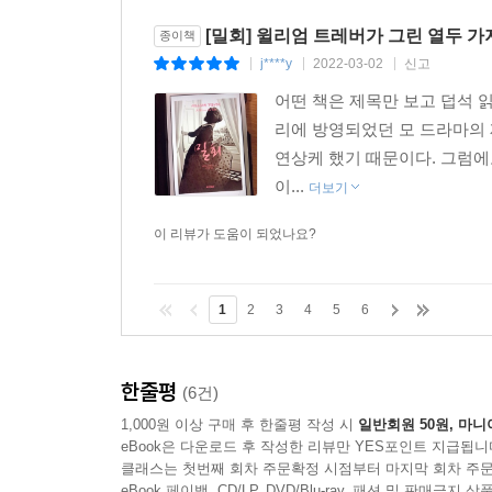
[밀회] 윌리엄 트레버가 그린 열두 가
종이책
j****y
2022-03-02
신고
|
|
|
어떤 책은 제목만 보고 덥석 읽
리에 방영되었던 모 드라마의 
연상케 했기 때문이다. 그럼에
이...
더보기
이 리뷰가 도움이 되었나요?
1
2
3
4
5
6
한줄평
(6건)
1,000원 이상 구매 후 한줄평 작성 시
일반회원 50원, 마니
eBook은 다운로드 후 작성한 리뷰만 YES포인트 지급됩니
클래스는 첫번째 회차 주문확정 시점부터 마지막 회차 주문
eBook 페이백, CD/LP, DVD/Blu-ray, 패션 및 판매금