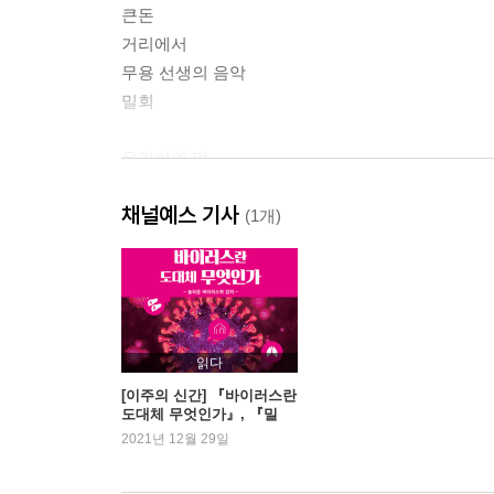
큰돈
거리에서
무용 선생의 음악
밀회
옮긴이의 말
채널예스 기사
(1개)
읽다
[이주의 신간] 『바이러스란
도대체 무엇인가』, 『밀
회』 외
2021년 12월 29일