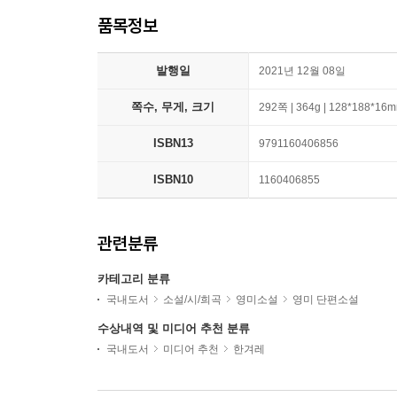
품목정보
발행일
2021년 12월 08일
쪽수, 무게, 크기
292쪽 | 364g | 128*188*16
ISBN13
9791160406856
ISBN10
1160406855
관련분류
카테고리 분류
국내도서
소설/시/희곡
영미소설
영미 단편소설
수상내역 및 미디어 추천 분류
국내도서
미디어 추천
한겨레