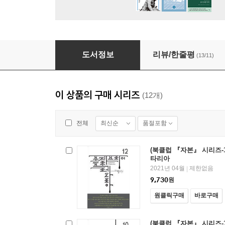
(북클럽 『자본』 시리즈-01) 다시 자본을 읽자
도서정보
리뷰/한줄평
(13/11)
이 상품의 구매 시리즈
(12개)
최신순
품절포함
전체
(북클럽 『자본』 시리즈-
타리아
2021년 04월
제한없음
|
9,730
원
원클릭구매
바로구매
(북클럽 『자본』 시리즈-