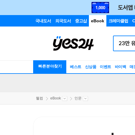
국내도서
외국도서
중고샵
eBook
크레마클럽
C
빠른분야찾기
베스트
신상품
이벤트
바이백
매
웰컴
eBook
인문