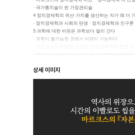
· 국가통치술이 된 가정관리술
4 정치경제학의 위선·가치를 생산하는 자가 왜 더 
· 정치경제학과 사회의 탄생 · 정치경제학과 인구론
5 과학에 대한 비판은 과학보다 멀리 간다
· 과학이 불가능한 곳에서 비판이 가능하다
· 마르크스의 비판이 드러낸, 정치경제학의 ‘탄생’과 
· 마르크스의 비판이 드러낸, 정치경제학의 ‘의지’와 
· 현미경과 투구
상세 이미지
6 비판 ① 정치경제학의 역사성
· 겉모습만 대강 보는 사람들 · ‘천재’가 보지 못한 ‘역
· 역사유물론은 ‘영원한’ 역사법칙에 대한 발견이 
· 흑인은 흑인이다, 그러나
7 비판 ② 정치경제학의 당파성
· ‘비판’은 ‘혁명’이다 · 파르티잔이면서 아르티잔이
· 견해에는 색조가 있다 · 당파성은 구호가 아니다
8 『자본』이 독자에게 요구하는 것
· 다른 것을 보려면 다르게 보아야 한다