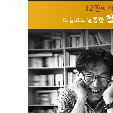
· 우리는 너무 투명하게 읽어왔다
9 『자본』에 적용된 ‘나 자신의’ 방법
· ‘나 자신의 방법’ · 모순보다 심오한 역설
· 패러디 혹은 희극적 결별
10 추리소설 같은 『자본』, 탐정 마르크스
· 『자본』이 추적하는 완전범죄 · 『자본』의 의미
부록노트
· I ‘자본주의’라는 말
· II 『자본』의 최초 번역본은 러시아에서
· III ‘비판’이란 무엇인가
주