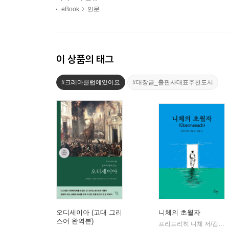
eBook
인문
이 상품의 태그
#크레마클럽에있어요
#대장금_출판사대표추천도서
오디세이아 (고대 그리
니체의 초월자
스어 완역본)
프리드리히 니체 저/김철 편역