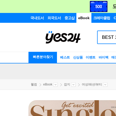
국내도서
외국도서
중고샵
eBook
크레마클럽
C
빠른분야찾기
베스트
신상품
이벤트
바이백
매
웰컴
eBook
잡지
여성/패션/뷰티