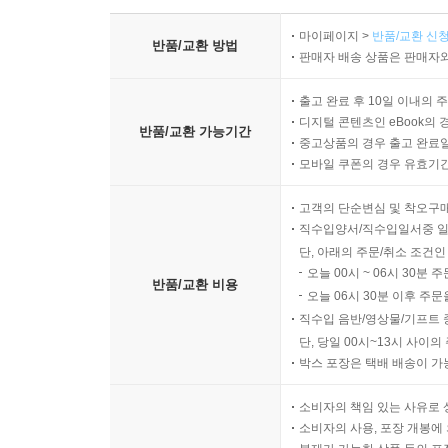
마이페이지 >
반품/교환 신청
반품/교환 방법
판매자 배송 상품은 판매자와
출고 완료 후 10일 이내의 
디지털 콘텐츠인 eBook의 
반품/교환 가능기간
중고상품의 경우 출고 완료일
모바일 쿠폰의 경우 유효기간(
고객의 단순변심 및 착오구
직수입양서/직수입일서중 일
단, 아래의 주문/취소 조건인
오늘 00시 ~ 06시 30분 
반품/교환 비용
오늘 06시 30분 이후 주문
직수입 음반/영상물/기프트 
단, 당일 00시~13시 사이
박스 포장은 택배 배송이 가
소비자의 책임 있는 사유로 
소비자의 사용, 포장 개봉에 