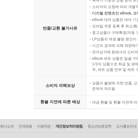
복제가 가능한 상품 등의 포장을 
소비자의 요청에 따라 개별
디지털 컨텐츠인 eBook, 
eBook 대여 상품은 대여 기
모바일 쿠폰 등록 후 취소/환
반품/교환 불가사유
중고상품이 구매확정(자동 
LP상품의 재생 불량 원인이 기
시간의 경과에 의해 재판매가
전자상거래 등에서의 소비자
eBook 세트 상품은 일괄 
1개의 상품으로 취급 및 판매
우, 세트 상품 전부 및 세트
상품의 불량에 의한 반품, 교
소비자 피해보상
준하여 처리됨
환불 지연에 따른 배상
대금 환불 및 환불 지연에 
회사소개
인재채용
이용약관
개인정보처리방침
청소년보호정책
도서홍보안내