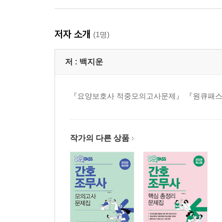
저자 소개
(1명)
저 :
백지운
『요양보호사 적중모의고사문제』 『원큐패스 
작가의 다른 상품