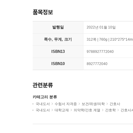
품목정보
발행일
2022년 01월 10일
쪽수, 무게, 크기
312쪽 | 760g | 210*275*14
ISBN13
9788927772040
ISBN10
8927772040
관련분류
카테고리 분류
국내도서
수험서 자격증
보건/위생/의학
간호사
국내도서
대학교재
의약학/간호 계열
간호학
간호사