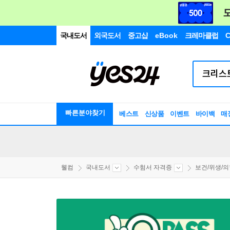
국내도서
외국도서
중고샵
eBook
크레마클럽
C
빠른분야찾기
베스트
신상품
이벤트
바이백
매
웰컴
국내도서
수험서 자격증
보건/위생/