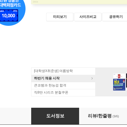
미리보기
사이즈비교
공유하기
[대학생X취준생] 여름방학
하반기 채용 시작
큰코쌤과 한능검 합격
직8딴 시리즈 분철쿠폰
2022 원큐패스 간호조무사 최종 마무리 실전모
도서정보
리뷰/한줄평
(9/6)