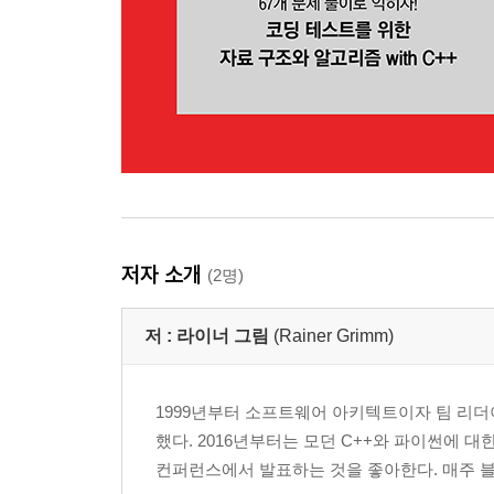
__13.4 매치
__13.5 검색
__13.6 교체
__13.7 포맷
__13.8 반복 검색
____13.8.1 std::regex_iterator
____13.8.2 std::regex_token_iterator
14장 입력 스트림과 출력 스트림
저자 소개
(2명)
__14.1 계층 구조
__14.2 입력 함수와 출력 함수
저 :
라이너 그림
(Rainer Grimm)
____14.2.1 입력
____14.2.2 포맷 비지정 입력
____14.2.3 출력
1999년부터 소프트웨어 아키텍트이자 팀 리더이
____14.2.4 포맷 지정자
했다. 2016년부터는 모던 C++와 파이썬에 대
__14.3 스트림
컨퍼런스에서 발표하는 것을 좋아한다. 매주 블로그에 