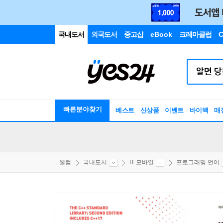
국내도서
외국도서
중고샵
eBook
크레마클럽
C
빠른분야찾기
베스트
신상품
이벤트
바이백
매
웰컴
국내도서
IT 모바일
프로그래밍 언어