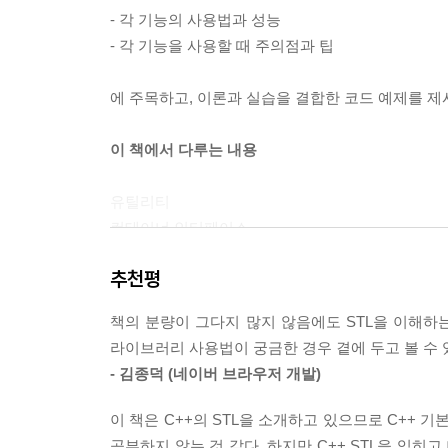
- 각 기능의 사용법과 성능
- 각 기능을 사용할 때 주의점과 팁
에 주목하고, 이론과 실습을 결합한 코드 예제를 
이 책에서 다루는 내용
유틸리티
컨테이너 인터페이스
순차 컨테이너
추천평
연관 컨테이너
컨테이너 어댑터
책의 분량이 그다지 많지 않음에도 STL을 이해하는
반복자
라이브러리 사용법이 궁금한 경우 곁에 두고 볼 수 
콜러블
- 김종덕 (네이버 브라우저 개발)
알고리즘
수학
이 책은 C++의 STL을 소개하고 있으므로 C++ 기
스트링
공부하지 않는 것 같다. 하지만 C++ STL을 익히