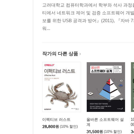
고려대학교 컴퓨터학과에서 학부와 석사 과정을
__16.2 어토믹 데이터 타입
티에서 네트워크 제어 및 검증 소프트웨어 개발 
__16.3 스레드
보를 위한 USB 공격과 방어』(2011), 『자바 7
____16.3.1 생성
워...
____16.3.2 수명
____16.3.3 인수
____16.3.4 연산
__16.4 공유 변수
작가의 다른 상품
____16.4.1 데이터 경쟁
____16.4.2 뮤텍스
____16.4.3 데드락
____16.4.4 락
____16.4.5 std::shared_lock
____16.4.6 스레드에 안전한 초기화
__16.5 스레드 로컬 데이터
__16.6 상태 변수
이펙티브 러스트
올바른 소프트웨어 설
1
__16.7 태스크
계
0
28,800
원
(10% 할인)
____16.7.1 스레드 vs. 태스크
31,500
원
(10% 할인)
3