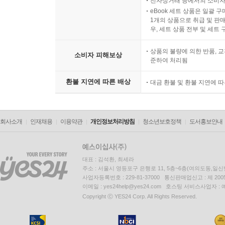
전자상거래 등에서의 소비자
eBook 세트 상품은 일괄 
1개의 상품으로 취급 및 판매
우, 세트 상품 전부 및 세트
상품의 불량에 의한 반품, 교
소비자 피해보상
준하여 처리됨
환불 지연에 따른 배상
대금 환불 및 환불 지연에 
회사소개
인재채용
이용약관
개인정보처리방침
청소년보호정책
도서홍보안내
대표 : 김석환, 최세라
주소 : 서울시 영등포구 은행로 11, 5층~6층(여의도동,일신
사업자등록번호 : 229-81-37000 통신판매업신고 : 제 200
이메일 : yes24help@yes24.com 호스팅 서비스사업자 :
Copyright ⓒ YES24 Corp. All Rights Reserved.