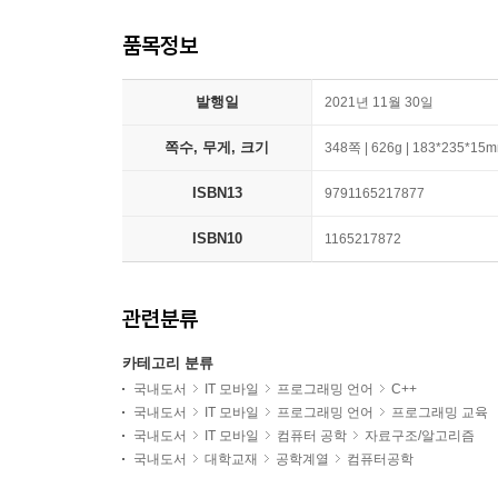
품목정보
발행일
2021년 11월 30일
쪽수, 무게, 크기
348쪽 | 626g | 183*235*15
ISBN13
9791165217877
ISBN10
1165217872
관련분류
카테고리 분류
국내도서
IT 모바일
프로그래밍 언어
C++
국내도서
IT 모바일
프로그래밍 언어
프로그래밍 교육
국내도서
IT 모바일
컴퓨터 공학
자료구조/알고리즘
국내도서
대학교재
공학계열
컴퓨터공학