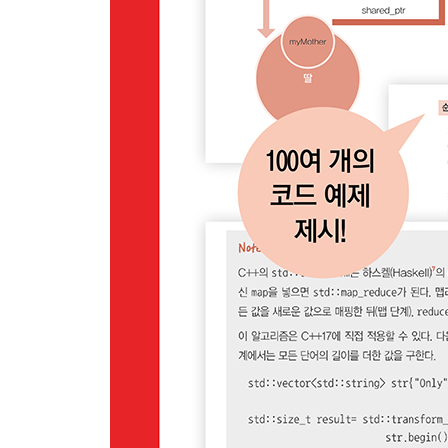
7장 반복자
__7.1 카테고리
__7.2 반복자 만들기
__7.3 유용한 함수
__7.4 어댑터
____7.4.1 추가 반복자
____7.4.2 스트림 반복자
8장 콜러블
__8.1 함수
__8.2 함수 오브젝트
____8.2.1 미리 정의된 함수 오브젝트
__8.3 람다 함수