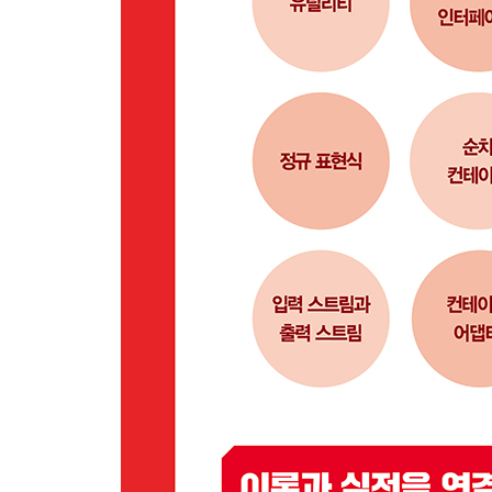
__3.4 대입과 맞바꾸기
__3.5 비교
4장 순차 컨테이너
__4.1 배열
__4.2 벡터
____4.2.1 크기 vs. 용량
__4.3 덱
__4.4 리스트
__4.5 포워드 리스트
5장 연관 컨테이너
__5.1 개요
____5.1.1 원소의 추가와 삭제
__5.2 정렬 연관 컨테이너