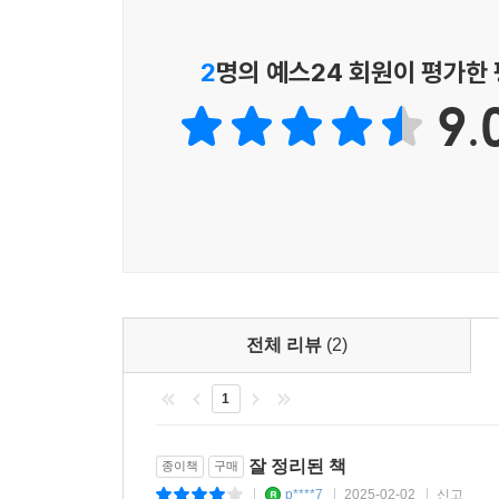
한층 더 발전하길 기대합니다.
- 이진 (휴맥스)
2
명의 예스24 회원이 평가한
C++의 기본을 학습하고 나서 추가 학습을 할 때
9.
개발을 하면 코드를 더욱더 발전시킬 수 있을 것입니
읽고 나면 자신도 모르게 실력이 향상될 것입니다.
- 고요한 (페이스북 그룹 C++ OpenSource 운영진)
전체 리뷰
(2)
1
잘 정리된 책
종이책
구매
p****7
2025-02-02
신고
|
|
|