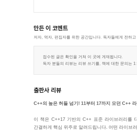
____16.7.2 std::async
____16.7.3 std::packaged_task
____16.7.4 std::promise와 std::future
만든 이 코멘트
찾아보기
저자, 역자, 편집자를 위한 공간입니다. 독자들에게 전하고
접수된 글은 확인을 거쳐 이 곳에 게재됩니다.
독자 분들의 리뷰는 리뷰 쓰기를, 책에 대한 문의는 1:
출판사 리뷰
C++의 높은 허들 넘기! 11부터 17까지 모던 C+
이 책은 C++17 기반의 C++ 표준 라이브러리를
간결하게 핵심 위주로 알려드립니다. 어떤 라이브러