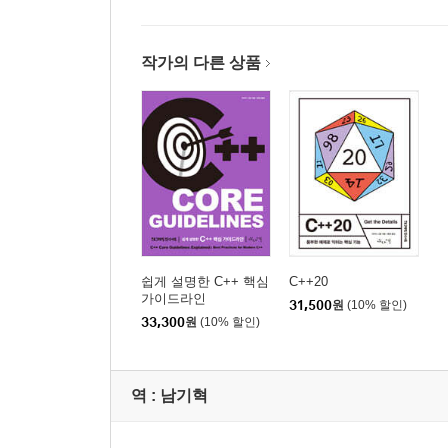
____14.3.1 스트링 스트림
____14.3.2 파일 스트림
____14.3.3 스트림 상태
작가의 다른 상품
__14.4 사용자 정의 데이터 타입
15장 파일 시스템 라이브러리
__15.1 클래스
____15.1.1 파일의 접근 권한 조작하기
__15.2 비멤버 함수
____15.2.1 파일을 마지막으로 쓴 시각을 읽거나 
쉽게 설명한 C++ 핵심
C++20
____15.2.2 파일 시스템 공간 정보 알아내기
가이드라인
31,500
원
(10% 할인)
__15.3 파일 타입
33,300
원
(10% 할인)
____15.3.1 파일 타입 알아내기
16장 멀티스레딩
역 :
남기혁
__16.1 메모리 모델