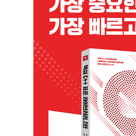
____2.2.1 std::bind
____2.2.2 std::function
__2.3 페어
____2.3.1 std::make_pair
__2.4 튜플
____2.4.1 std::make_tuple
____2.4.2 std::tie와 std::ignore
__2.5 레퍼런스 래퍼
____2.5.1 std::ref와 std::cref
__2.6 스마트 포인터
____2.6.1 std::unique_ptr
____2.6.2 std::shared_ptr
____2.6.3 std::weak_ptr
____2.6.4 순환 참조
__2.7 타입 트레이트
____2.7.1 타입 정보 검사
____2.7.2 기본 타입 카테고리