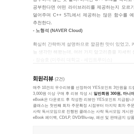
스트링 뷰
공부한다면 어떤 라이브러리를 제공하는지 모르기
정규 표현식
덜어주며 C++ STL에서 제공하는 많은 함수를 
입력 스트림과 출력 스트림
추천한다.
파일 시스템 라이브러리
- 노형석 (NAVER Cloud)
멀티스레딩
확실히 간략하게 설명하므로 깔끔한 맛이 있었고, 키워
늘 생각만 해왔는데, 여러 가지 알고리즘을 자세히 
- 장승호 (미주리 대학교 - 세인트루이스)
C++ 표준 라이브러리를 전반적으로 훑어보는 데
회원리뷰
(2건)
라이브러리가 제공하는 기능 중에서 내가 구현하고자
매주 10건의 우수리뷰를 선정하여 YES포인트 3만원을 드
- 한원식 (콘텐츠웨이브)
3,000원 이상 구매 후 리뷰 작성 시
일반회원 300원, 마니아
eBook은 다운로드 후 작성한 리뷰만 YES포인트 지급됩니
C++ 표준이나 레퍼런스라는 타이틀이 붙으면 이른바
클래스는 첫번째 회차 주문확정 시점부터 마지막 회차 주문
책들이 대부분이기 때문이죠. 하지만 라이너 그
사락 독서모임으로 진행된 클래스는 사락 독서모임 게시판
eBook 페이백, CD/LP, DVD/Blu-ray, 패션 및 판매금
안겨줬습니다. 이 책은 C++ API 자체를 나열한 
포함해 기술했습니다. 따라서 매번 인터넷을 뒤지
C++는 쉽지 않고 다른 언어들의 인기는 치솟고 있지