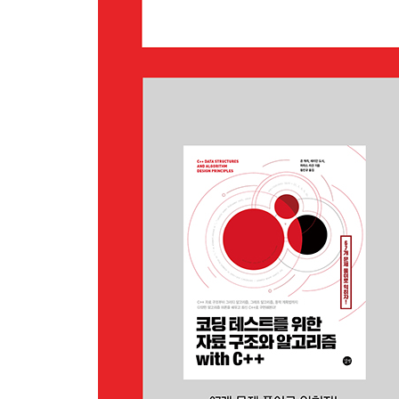
__11.7 입력과 출력
__11.8 탐색
__11.9 수정 연산
__11.10 숫자 변환
12장 스트링 뷰
__12.1 생성과 초기화
__12.2 비수정 연산
__12.3 수정 연산
13장 정규 표현식
__13.1 문자 타입
__13.2 정규 표현식 오브젝트
__13.3 검색 결과 - match_results
____13.3.1 std::sub_match