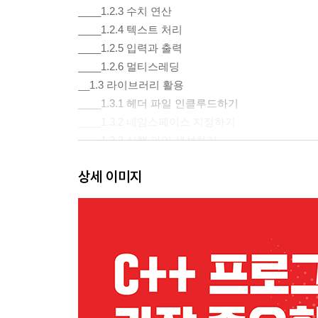
____1.2.3 수치 연산
____1.2.4 텍스트 처리
____1.2.5 입력과 출력
____1.2.6 멀티스레딩
__1.3 라이브러리 활용
____1.3.1 헤더 파일 인클루드하기
____1.3.2 네임스페이스 지정하기
____1.3.3 실행 파일 생성하기
상세 이미지
2장 유틸리티
__2.1 유용한 함수들
____2.1.1 std::min, std::max, std::minmax
____2.1.2 std::move
____2.1.3 std::forward
____2.1.4 std::swap
__2.2 함수 어댑터