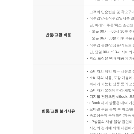
고객의 단순변심 및 착오구
직수입양서/직수입일서중 일
단, 아래의 주문/취소 조건인
오늘 00시 ~ 06시 30분 
반품/교환 비용
오늘 06시 30분 이후 주문
직수입 음반/영상물/기프트 
단, 당일 00시~13시 사이
박스 포장은 택배 배송이 가
소비자의 책임 있는 사유로 
소비자의 사용, 포장 개봉에 
복제가 가능한 상품 등의 포장을 
소비자의 요청에 따라 개별
디지털 컨텐츠인 eBook, 
eBook 대여 상품은 대여 기
모바일 쿠폰 등록 후 취소/환
반품/교환 불가사유
중고상품이 구매확정(자동 
LP상품의 재생 불량 원인이 기
시간의 경과에 의해 재판매가