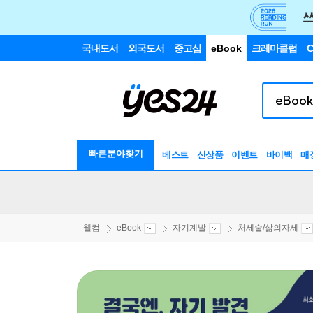
국내도서
외국도서
중고샵
eBook
크레마클럽
C
빠른분야찾기
베스트
신상품
이벤트
바이백
매
웰컴
eBook
자기계발
처세술/삶의자세