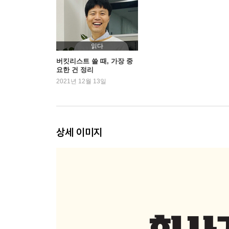
13. 연말 회고를 통해 찐 나를 찾기
14. 의심, 걱정 대신 내맡기기로 시작한 워크숍
15. 버킷리스트 워크숍 이렇게 해요
16. 워크숍을 통해 얻을 수 있는 것들
읽다
17. 버킷리스트 워크숍 이런 분들에게 추천
버킷리스트 쓸 때, 가장 중
요한 건 정리
2021년 12월 13일
3부. 반짝반짝 빛나는 내 자리를 찾았습니다
18. 취향을 확인하는 것만으로도 충분하다
19. 살아가는 이유, 일을 하는 이유가 달라졌다
상세 이미지
20. 나를 지키며 살아가는 방법
에필로그 | 죽기 전에 후회하지 않으려면
부록 | 2021년 버킷리스트