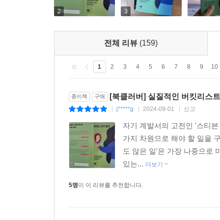
2
3
전체 리뷰
(159)
1
2
3
4
5
6
7
8
9
10
[북클러버] 실질적인 버킷리스트
종이책
구매
j*****g
2024-09-01
신고
|
|
|
자기 계발서의 고전인 '스티븐
가지 차원으로 해야 할 일을 구
도 않은 일'은 가장 나중으로 
있는...
더보기
5명
이 이 리뷰를 추천합니다.