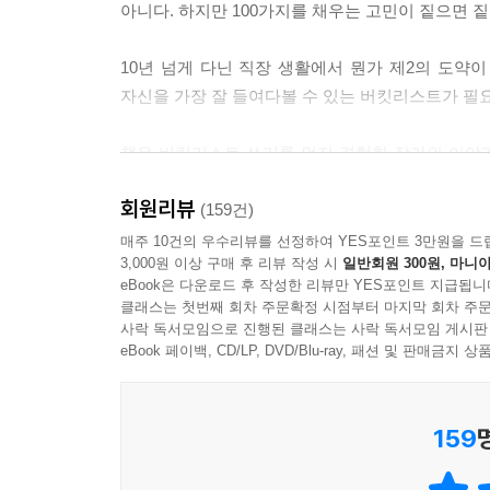
아니다. 하지만 100가지를 채우는 고민이 짙으면 짙
10년 넘게 다닌 직장 생활에서 뭔가 제2의 도약이
자신을 가장 잘 들여다볼 수 있는 버킷리스트가 필
책은 버킷리스트 쓰기를 먼저 경험한 작가의 이야
쓰게 되면서 회사 생활을 힘들어한 이유 그리고 앞으
회원리뷰
(159건)
책에는 작가의 이 같은 경험담 이외에도 여러 사람들
매주 10건의 우수리뷰를 선정하여 YES포인트 3만원을 드
3,000원 이상 구매 후 리뷰 작성 시
일반회원 300원, 마니아
법’ ‘버킷리스트 워크숍 하는 법’ 등을 담고 있다.
eBook은 다운로드 후 작성한 리뷰만 YES포인트 지급됩니
클래스는 첫번째 회차 주문확정 시점부터 마지막 회차 주문
허겁지겁 살다 보면 누구나 한 번쯤은 이 일이 혹은
사락 독서모임으로 진행된 클래스는 사락 독서모임 게시판
해답을 줄 수 있는 책이다.
eBook 페이백, CD/LP, DVD/Blu-ray, 패션 및 판매금
1. 1년 뒤에 내 삶이 마감된다고 생각하고 버킷리스
159
2. 하고 싶은 100가지를 써보는 특별한 버킷리스트