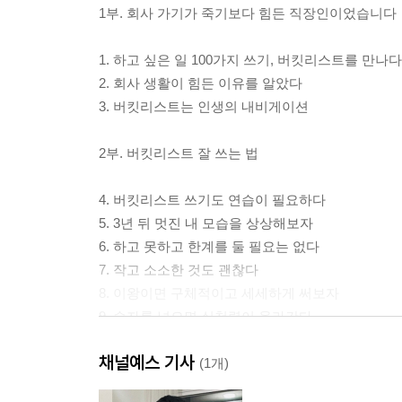
1부. 회사 가기가 죽기보다 힘든 직장인이었습니다
1. 하고 싶은 일 100가지 쓰기, 버킷리스트를 만나다
2. 회사 생활이 힘든 이유를 알았다
3. 버킷리스트는 인생의 내비게이션
2부. 버킷리스트 잘 쓰는 법
4. 버킷리스트 쓰기도 연습이 필요하다
5. 3년 뒤 멋진 내 모습을 상상해보자
6. 하고 못하고 한계를 둘 필요는 없다
7. 작고 소소한 것도 괜찮다
8. 이왕이면 구체적이고 세세하게 써보자
9. 숫자를 넣으면 실천력이 올라간다
10. 버킷리스트가 알려주는, 나는 이런 사람이야
채널예스 기사
11. 반드시 이것만은 꼭!! 3-3-3 버킷
(1개)
12. 버킷 실천 숙제처럼 억지로 할 필요는 없다