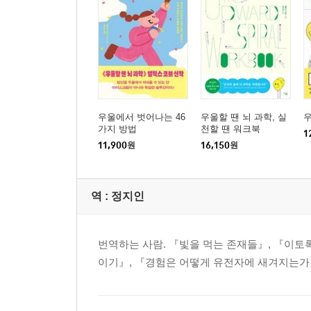
우울에서 벗어나는 46
우울할 땐 뇌 과학, 실
우
가지 방법
천할 땐 워크북
1
11,900
원
16,150
원
역 :
정지인
번역하는 사람. 『빛을 먹는 존재들』, 『이토
이기』, 『경험은 어떻게 유전자에 새겨지는가』