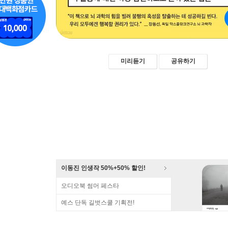
미리듣기
공유하기
이동진 인생작 50%+50% 할인!
오디오북 썸머 페스타
예스 단독 길벗스쿨 기획전!