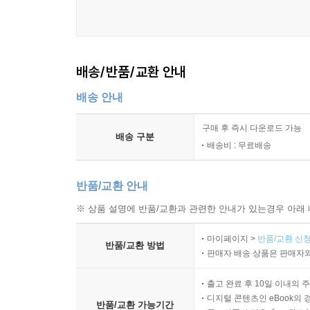
아버지’가 되었다. 1890년 그는 저서에 “그러므로
가능한 한 이른 시기에, 자신이 할 수 있는 유용한
변화가 뇌의 변화를 유도할 수 있음을 이해했던 것이
배송/반품/교환 안내
120여 년 전 제시된 위대한 심리학자의 ‘제안’은
의미하는 신경가소성(Neuroplasticity)이 
배송 안내
않는다고 믿었다. 그러나 과학기술의 발달로 자기공
되면서 비교적 최근에 ‘뇌는 고정된 것이 아니라, 
구매 후 즉시 다운로드 가능
배송 구분
《우울할 땐 뇌 과학》은 신경과학 원리 중 특히
배송비 : 무료배송
지식을 활용해 관계를 회복하고, 걱정과 불안을 줄이
의과대학교 대니얼 시겔 교수는 ‘추천의 말’에서
반품/교환 안내
일”이라면서 “지나치게 생각을 곱씹거나 마음속으
※ 상품 설명에 반품/교환과 관련한 안내가 있는경우 아래 
활용해 삶을 좀 더 잘 이해하고 즐기고 싶은 사람에
마이페이지 >
반품/교환 신청
반품/교환 방법
우울증 상태일 때 뇌에서는 어떤 일이 벌어질까
판매자 배송 상품은 판매자와
신경가소성은 우울증과 대체 어떤 연관 관계가 있을
출고 완료 후 10일 이내의 
있을 때, 소용돌이처럼 우리를 휩쓸어 늪의 바닥으로
디지털 콘텐츠인 eBook의 
결정’이 뇌 활동을 변화시켰기 때문이라는 것. 즉,
반품/교환 가능기간