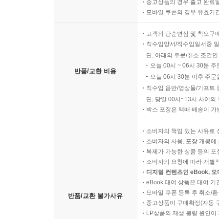
중고상품의 경우 출고 완료일
변화를 악화시키는 방향으로 향한다는 의미다.
모바일 쿠폰의 경우 유효기간(
고객의 단순변심 및 착오구
살면서 우울감을 조금이라도 느껴본 사람이라면 “
직수입양서/직수입일서중 일
받았는데 일순 ‘그 파티 별로 재미없을 것 같은데’
단, 아래의 주문/취소 조건인
앉아 텔레비전을 본다. 그러니 다음 날은 늦잠을
오늘 00시 ~ 06시 30분 
반품/교환 비용
사람들과 어울릴 가능성은 더욱 줄어든다. 딱히 흥
오늘 06시 30분 이후 주문
느낌이 든다. 어떻게 하면 그 상태에서 벗어날지 
직수입 음반/영상물/기프트 
바로 우울증이라는 늪의 아슬아슬한 가장자리다. -1
단, 당일 00시~13시 사이
박스 포장은 택배 배송이 가
저자는 우울증의 하강나선이 심각한 문제인 이유는 
소비자의 책임 있는 사유로 
성질이 있’기 때문이라고 지적한다. 우울증은 아주
소비자의 사용, 포장 개봉에 
복제가 가능한 상품 등의 포장을 
뇌는 계속해서 우울한 상태를 유지하는 방향으로 
소비자의 요청에 따라 개별
디지털 컨텐츠인 eBook, 
바꾸는 것이 너무 힘겹게만 느껴진다.
eBook 대여 상품은 대여 기
운동을 하면 도움이 된다지만 운동할 기분이 아니다.
모바일 쿠폰 등록 후 취소/환
반품/교환 불가사유
것이 도움이 된다는데 즐거워 보이는 일은 하나도
중고상품이 구매확정(자동 
우울증은 중력처럼 인정사정 보지 않고 밑으로만 끌
LP상품의 재생 불량 원인이 기