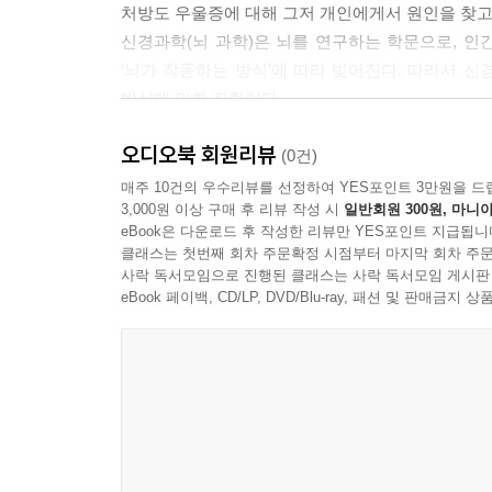
처방도 우울증에 대해 그저 개인에게서 원인을 찾고
신경과학(뇌 과학)은 뇌를 연구하는 학문으로, 인
‘뇌가 작동하는 방식’에 따라 빚어진다. 따라서 
방식에 의한 질환이다.
UCLA에서 뇌 과학으로 박사학위를 받고 15년간 
오디오북 회원리뷰
박사가 쓴 책 《우울할 땐 뇌 과학(심심 刊, 원제: Th
(0건)
이 책은 뇌 과학이라는 최첨단 과학을 활용해 우울
매주 10건의 우수리뷰를 선정하여 YES포인트 3만원을 드
3,000원 이상 구매 후 리뷰 작성 시
일반회원 300원, 마니아
폐해는 무엇인지, 그리고 결국은 우울증으로 치닫
eBook은 다운로드 후 작성한 리뷰만 YES포인트 지급됩니
근거와 논리에 힘입은 이 책은 “지금까지 읽어본 우
클래스는 첫번째 회차 주문확정 시점부터 마지막 회차 주문
분야에서 장기간 베스트셀러에 오르기도 했다. 이 책
사락 독서모임으로 진행된 클래스는 사락 독서모임 게시판
eBook 페이백, CD/LP, DVD/Blu-ray, 패션 및 판매금
1. 과학적 근거를 기반으로 한다.
터무니없이 “긍정적인 생각을 하라”는 입에 발린 소
연구를 바탕으로 우울증을 본격적으로 다룬다.
2. 뇌 과학에 대한 기초지식이 없어도 쉽게 읽을 수 
과학적 근거를 기반으로 쓴 글들의 문제는 너무 