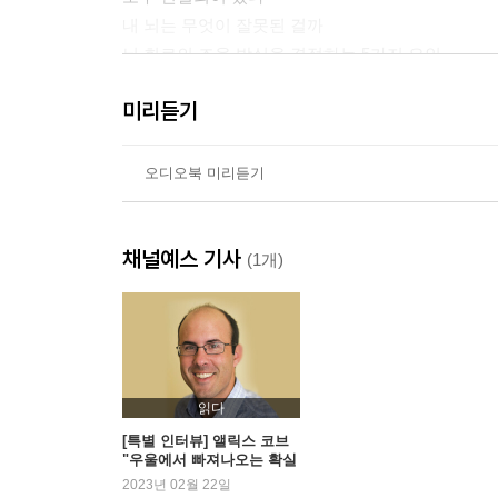
내 뇌는 무엇이 잘못된 걸까
뇌 회로의 조율 방식을 결정하는 5가지 요인
우울증은 뇌 회로 간 의사소통의 문제다
미리듣기
2장 불안과 걱정의 쳇바퀴
뇌는 왜 걱정하는가
오디오북 미리듣기
걱정과 불안의 신경과학적 차이
뇌는 왜 불안해하는가
채널예스 기사
걱정과 불안도 이로울 수 있다
(1개)
불안의 ABC
불안한 변연계를 진정시키는 방법
3장 인생이 빌어먹을 사건으로 채워진 이유
남보다 더 감정적인 뇌
읽다
뇌는 부정적인 일에 더 강렬하게 반응한다
[특별 인터뷰] 앨릭스 코브
모든 일이 멀쩡히 굴러갈 때도
"우울에서 빠져나오는 확실
한 방법은?"
2023년 02월 22일
일단 할 수 있는 일 몇 가지