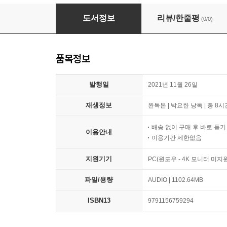
우울할 땐 뇌 과학
도서정보
리뷰/한줄평
(0/0)
품목정보
발행일
2021년 11월 26일
재생정보
완독본 | 박요한 낭독 | 총 8시
배송 없이 구매 후 바로 듣
이용안내
이용기간 제한없음
지원기기
PC(윈도우 - 4K 모니터 미
파일/용량
AUDIO | 1102.64MB
ISBN13
9791156759294