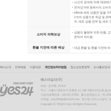
시간의 경과에 의해 재판매가
- 13쪽
전자상거래 등에서의 소비자
eBook 세트 상품은 일괄 
다행인 것은 지난 몇 십년간의 연구로 우울증 상태
1개의 상품으로 취급 및 판매
우, 세트 상품 전부 및 세트
확인할 수 있게 되었다.
우선, 우울증 상태일 때 뇌에서는 어떤 일이 벌어
상품의 불량에 의한 반품, 교
소비자 피해보상
나누는 상호작용에 의해 촉발된다고 말한다. 구체적
준하여 처리됨
주범이며 이 둘 사이의 상호작용에 문제가 생긴 상
환불 지연에 따른 배상
대금 환불 및 환불 지연에 
책임을 맡고 있는데, 전전두피질이 그 기능을 제대로
그렇다면, 어떻게 해야 우울증에서 벗어날 수 있을까
있기 때문에 ‘몇 가지 긍정적인 감정만으로도 충
회사소개
인재채용
이용약관
개인정보처리방침
청소년보호정책
도서홍보안내
신경가소성 원리가 바로, 역설적이게도 ‘우울증의 상
생활이 긍정적으로 변하면 신경도 따라서 긍정적으로
대표 : 김석환, 최세라
능력까지 달라진다. 이렇게 뇌가 변하면 뇌 회로가 
주소 : 서울시 영등포구 은행로 11, 5층~6층(여의도동,일신
전기 활동에 변화가 일어나고, 이는 다시 불안을 
사업자등록번호 : 229-81-37000 통신판매업신고 : 제 200
이메일 : yes24help@yes24.com 호스팅 서비스사업자 :
마음을 표현하면 세로토닌이 생성되어 이것이 다시 
Copyright ⓒ YES24 Corp. All Rights Reserved.
변화라도 뇌가 상승나선의 시동을 거는 데 필요한 바로 