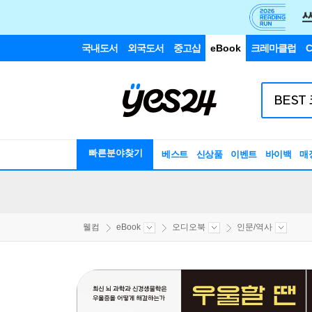
국내도서
외국도서
중고샵
eBook
크레마클럽
C
빠른분야찾기
베스트
신상품
이벤트
바이백
매
웰컴
eBook
오디오북
인문/역사