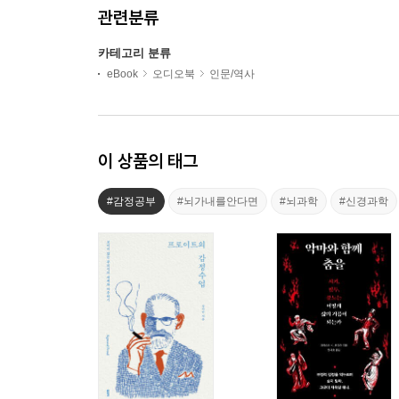
관련분류
카테고리 분류
eBook
오디오북
인문/역사
이 상품의 태그
#감정공부
#뇌가내를안다면
#뇌과학
#신경과학