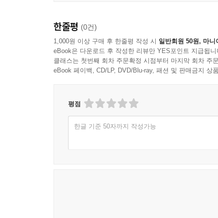
도무지 무슨 말을 하는지 몰라 좌절하게 만드는 경
대상이나 개념을 비유로 들어 이야기가 그야말로 ‘손
한줄평
(0건)
3. ‘그러니까 무엇을 해야 하는지’ 정확하게 알려준다
1,000원 이상 구매 후 한줄평 작성 시
일반회원 50원, 마니
eBook은 다운로드 후 작성한 리뷰만 YES포인트 지급됩니
과학을 기반으로 했다는 책들이 지닌 또 하나의 문
클래스는 첫번째 회차 주문확정 시점부터 마지막 회차 주문
위해 무엇을 해야 하는지 아는 데는 별 도움이 안됐
eBook 페이백, CD/LP, DVD/Blu-ray, 패션 및 판매금
다이렉트로 알려준다.
4. 결국은 안심하게 해준다.
평점
‘과학’의 힘은 놀랍다. 지극히 주관적이어서 설명
한글 기준 50자까지 작성가능
설명 받고 나면 괜히 안심이 된다. 우울증이 내 
안도감. 내 고통이나 불안이나 걱정이 모두 ‘무형의
있겠다는 믿음. 이 책을 덮는 순간 이런 것들이 마음
뇌는 고정된 것이 아니라 평생에 걸쳐 변한다는
‘신경가소성’ 원리를 우울증과 접목
1870년 봄, 젊은 청년이었던 윌리엄 제임스(Will
소논문을 읽은 뒤 습관을 바꾸면 기분도 바뀐다는 사