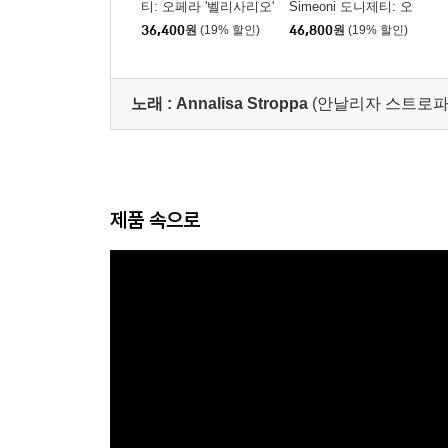
티: 오페라 '벨리사리오'
Simeoni 도니제티: 오
(Donizetti: Belisario)
페라 '라 파보리타' (Don
36,400
원
(19% 할인)
46,800
원
(19% 할인)
izetti: La Favorite)
노래 :
Annalisa Stroppa
(안날리자 스트로파
제품 속으로