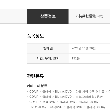
Riccardo Frizza 도니체티: 오페라 '벨리사리오' (Don
상품정보
리뷰/한줄평
(0/0)
품목정보
발매일
2021년 11월 26일
시간, 무게, 크기
131분
관련분류
카테고리 분류
CD/LP
클래식
Blu-ray/DVD
한글 자막 수록 영상물
CD/LP
클래식
Blu-ray/DVD
보컬/오페라 Blu-Ray
CD/LP
뮤직 DVD
클래식 DVD
클래식 Blu-ray
DVD/Blu-ray
뮤직DVD
클래식 DVD
클래식 Blu-ray