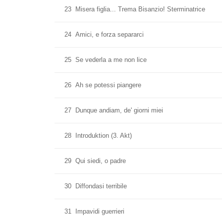
23
Misera figlia... Trema Bisanzio! Sterminatrice
24
Amici, e forza separarci
25
Se vederla a me non lice
26
Ah se potessi piangere
27
Dunque andiam, de' giorni miei
28
Introduktion (3. Akt)
29
Qui siedi, o padre
30
Diffondasi terribile
31
Impavidi guerrieri