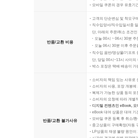
모바일 쿠폰의 경우 유효기간(
고객의 단순변심 및 착오구
직수입양서/직수입일서중 일
단, 아래의 주문/취소 조건인
오늘 00시 ~ 06시 30분 
반품/교환 비용
오늘 06시 30분 이후 주문
직수입 음반/영상물/기프트 
단, 당일 00시~13시 사이
박스 포장은 택배 배송이 가
소비자의 책임 있는 사유로 
소비자의 사용, 포장 개봉에 
복제가 가능한 상품 등의 포장을 
소비자의 요청에 따라 개별
디지털 컨텐츠인 eBook, 
eBook 대여 상품은 대여 기
모바일 쿠폰 등록 후 취소/환
반품/교환 불가사유
중고상품이 구매확정(자동 
LP상품의 재생 불량 원인이 기
시간의 경과에 의해 재판매가