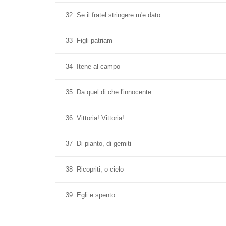
32
Se il fratel stringere m'e dato
33
Figli patriam
34
Itene al campo
35
Da quel di che l'innocente
36
Vittoria! Vittoria!
37
Di pianto, di gemiti
38
Ricopriti, o cielo
39
Egli e spento