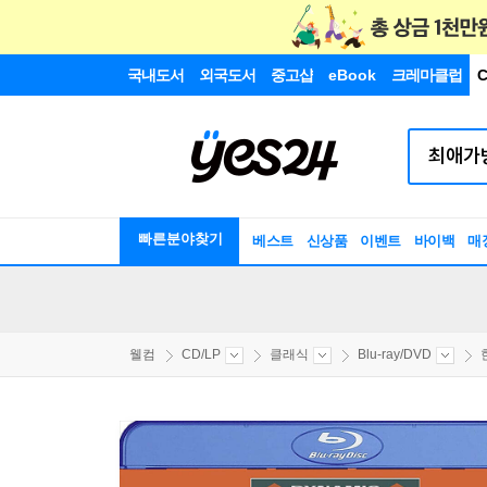
국내도서
외국도서
중고샵
eBook
크레마클럽
C
빠른분야찾기
베스트
신상품
이벤트
바이백
매
웰컴
CD/LP
클래식
Blu-ray/DVD