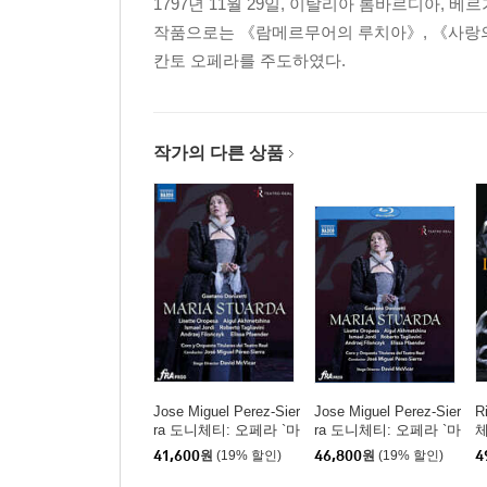
1797년 11월 29일, 이탈리아 롬바르디아, 베
작품으로는 《람메르무어의 루치아》, 《사랑의 
칸토 오페라를 주도하였다.
작가의 다른 상품
Jose Miguel Perez-Sier
Jose Miguel Perez-Sier
R
ra 도니체티: 오페라 `마
ra 도니체티: 오페라 `마
체
리아 스투아르다` (Doni
리아 스투아르다` (Doni
르
41,600
원
(19% 할인)
46,800
원
(19% 할인)
4
zetti: Opera `Maria Stu
zetti: Opera `Maria Stu
i
arda`)
arda`)
m