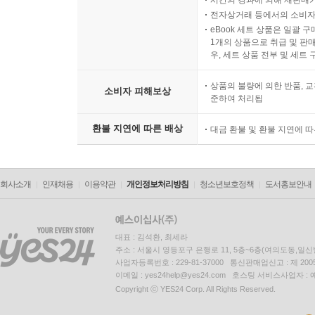
전자상거래 등에서의 소비자
eBook 세트 상품은 일괄 
1개의 상품으로 취급 및 판매
우, 세트 상품 전부 및 세트
상품의 불량에 의한 반품, 교
소비자 피해보상
준하여 처리됨
환불 지연에 따른 배상
대금 환불 및 환불 지연에 
회사소개
인재채용
이용약관
개인정보처리방침
청소년보호정책
도서홍보안내
대표 : 김석환, 최세라
주소 : 서울시 영등포구 은행로 11, 5층~6층(여의도동,일신
사업자등록번호 : 229-81-37000 통신판매업신고 : 제 200
이메일 : yes24help@yes24.com 호스팅 서비스사업자 :
Copyright ⓒ YES24 Corp. All Rights Reserved.