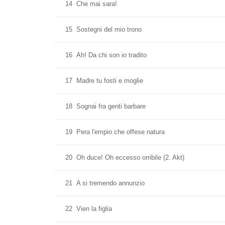
14
Che mai sara!
15
Sostegni del mio trono
16
Ah! Da chi son io tradito
17
Madre tu fosti e moglie
18
Sognai fra genti barbare
19
Pera l'empio che offese natura
20
Oh duce! Oh eccesso orribile (2. Akt)
21
A si tremendo annunzio
22
Vien la figlia