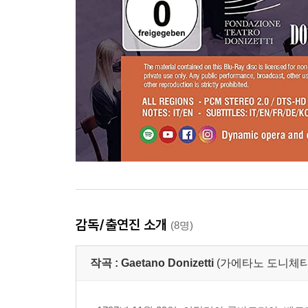
감독/출연진 소개
(8명)
작곡 :
Gaetano Donizetti
(가에타노 도니체티