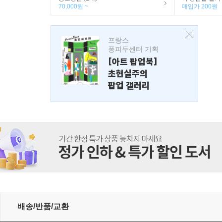
70,000원 ~
매입가 200원
프랑스
퐁피두센터 기획
[아트 팝업북]
초현실주의
팝업 갤러리
배송/반품/교환