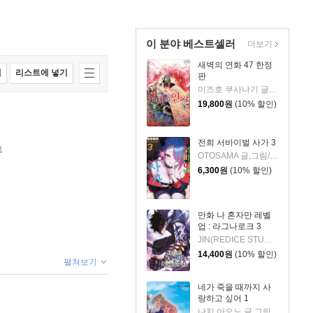
이 분야 베스트셀러
더보기
새벽의 연화 47 한정
매
리스트에 넣기
판
미즈호 쿠사나기 글그림
19,800
원
(10% 할인)
전희 서바이벌 사가 3
트
OTOSAMA 글,그림/이승원 역
6,300
원
(10% 할인)
만화 나 혼자만 레벨
업 : 라그나로크 3
JIN(REDICE STUDIO) 글그림/당도(REDICE STUDIO) 글/다울 원저
14,400
원
(10% 할인)
펼쳐보기
네가 죽을 때까지 사
랑하고 싶어 1
나치 아오노 글,그림