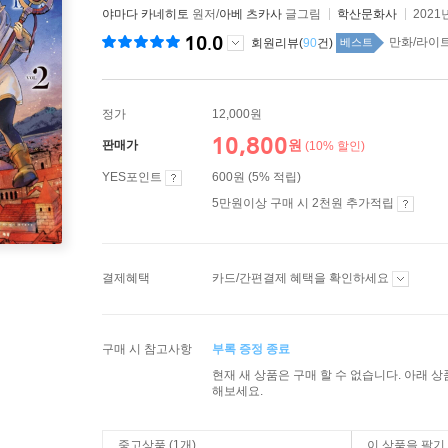
야마다 카네히토
원저/
아베 츠카사
글그림
학산문화사
2021
10.0
만화/라이트노
회원리뷰(
90
건)
베스트
정가
12,000원
10,800
원
판매가
(10% 할인)
YES포인트
600원 (5% 적립)
5만원이상 구매 시 2천원 추가적립
결제혜택
카드/간편결제 혜택을 확인하세요
구매 시 참고사항
부록 증정 종료
현재 새 상품은 구매 할 수 없습니다. 아래 
해보세요.
중고상품 (1개)
이 상품을 팔기