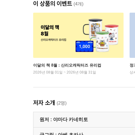
이 상품의 이벤트
(4개)
이달의 책 8월 : 산리오캐릭터즈 유리컵
정
2026년 08월 01일 ~ 2026년 08월 31일
상
저자 소개
(2명)
원저 :
야마다 카네히토
글그림 :
아베 츠카사