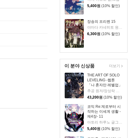
5,400
원
(10% 할인)
장송의 프리렌 15
야마다 카네히토 원저/아베 츠카사 글그림
6,300
원
(10% 할인)
이 분야 신상품
더보기
THE ART OF SOLO
LEVELING -웹툰
「나 혼자만 레벨업」
공식 아트북-
추공 원저/장성락 그림
43,200
원
(10% 할인)
코믹 Re:제로부터 시
작하는 이세계 생활 -
제4장- 11
아토리 하루노 글그림/나가츠키 탓페이 원저/김동수 역
5,400
원
(10% 할인)