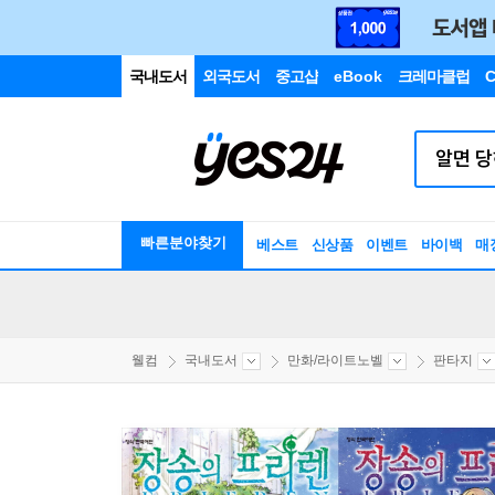
국내도서
외국도서
중고샵
eBook
크레마클럽
C
빠른분야찾기
베스트
신상품
이벤트
바이백
매
웰컴
국내도서
만화/라이트노벨
판타지