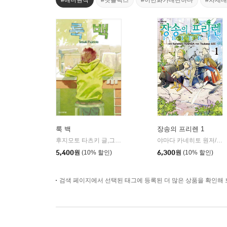
#애니원작
#넷플릭스
#이만화가대단하다
#차세
룩 백
장송의 프리렌 1
후지모토 타츠키 글,그림
학산문화사
야마다 카네히토 원저/아베 츠카사 글그림
|
5,400
원
(10% 할인)
6,300
원
(10% 할인)
검색 페이지에서 선택된 태그에 등록된 더 많은 상품을 확인해 