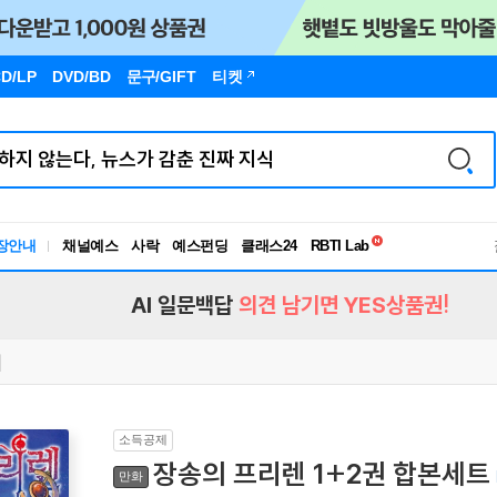
D/LP
DVD/BD
문구
/GIFT
티켓
독서유형검사
장안내
채널예스
사락
예스펀딩
클래스24
RBTI Lab
독서유형검사
AI 일문백답
의견 남기면 YES상품권!
소득공제
장송의 프리렌 1+2권 합본세트
만화