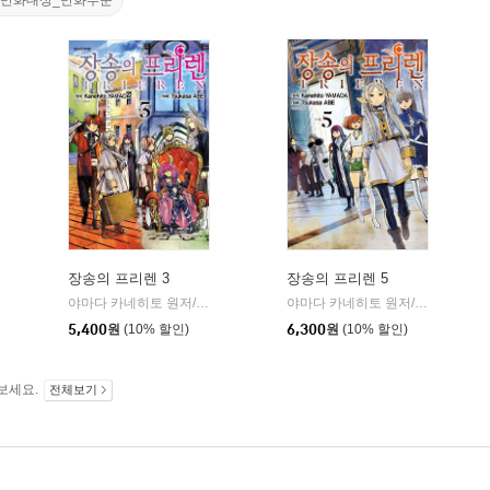
대만화대상_만화부문
장송의 프리렌 3
장송의 프리렌 5
학산문화사
야마다 카네히토 원저/아베 츠카사 글그림
학산문화사
야마다 카네히토 원저/아베 츠카사 글그림
|
|
5,400
원
(10% 할인)
6,300
원
(10% 할인)
보세요.
전체보기