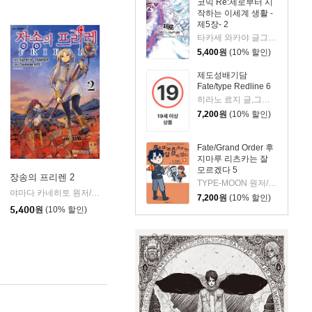
코믹 Re:제로부터 시
작하는 이세계 생활 -
제5장- 2
타카세 와카야 글그림/나가츠키 탓페이 원저/김동수 역
5,400
원
(10% 할인)
제도성배기담
Fate/type Redline 6
히라노 료지 글,그림/케이켄치,TYPE-MOON 원저/정홍식 역
7,200
원
(10% 할인)
Fate/Grand Order 후
지마루 리츠카는 잘
모르겠다 5
장송의 프리렌 2
TYPE-MOON 원저/츠치다 글그림/정홍식 역
학산문화사
야마다 카네히토 원저/아베 츠카사 글그림
학산문화사
|
|
7,200
원
(10% 할인)
5,400
원
(10% 할인)