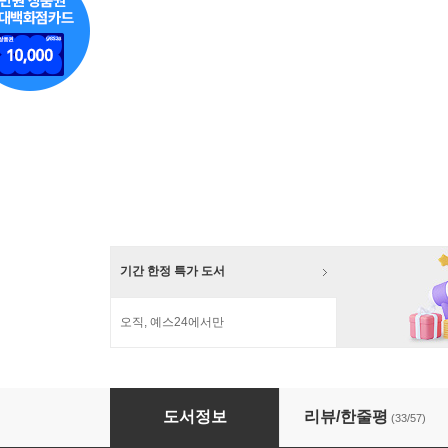
기간 한정 특가 도서
오직, 예스24에서만
장송의 프리렌 1+2권 합본세트
도서정보
리뷰/한줄평
(33/57)