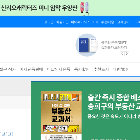
로그인
회원가입
마이페이지
카트
주문/배송
고객센터
Gl
젊은 작가
예사단독판매
이달의사은품
특가할인
추천도서
대량/법인
[ 전2권 ]