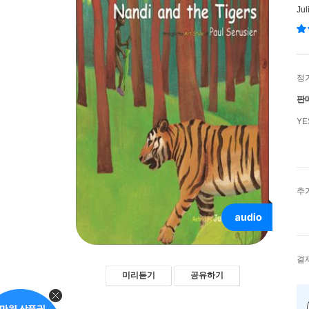
Jul
정
판
Y
추
결
미리듣기
공유하기