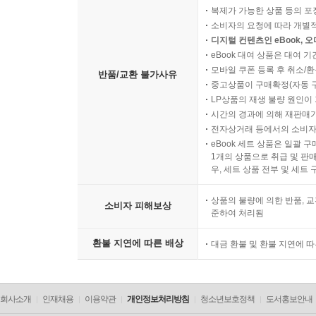
복제가 가능한 상품 등의 포장을 
소비자의 요청에 따라 개별
디지털 컨텐츠인 eBook, 
eBook 대여 상품은 대여 기
모바일 쿠폰 등록 후 취소/환
반품/교환 불가사유
중고상품이 구매확정(자동 
LP상품의 재생 불량 원인이 기
시간의 경과에 의해 재판매가
전자상거래 등에서의 소비자
eBook 세트 상품은 일괄 
1개의 상품으로 취급 및 판매
우, 세트 상품 전부 및 세트
상품의 불량에 의한 반품, 교
소비자 피해보상
준하여 처리됨
환불 지연에 따른 배상
대금 환불 및 환불 지연에 
회사소개
인재채용
이용약관
개인정보처리방침
청소년보호정책
도서홍보안내