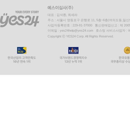
대표 : 김석환, 최세라
주소 : 서울시 영등포구 은행로 11, 5층~6층(여의도동,일신
사업자등록번호 : 229-81-37000 통신판매업신고 : 제 200
이메일 : yes24help@yes24.com 호스팅 서비스사업자 :
Copyright ⓒ YES24 Corp. All Rights Reserved.