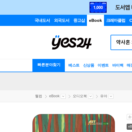
국내도서
외국도서
중고샵
eBook
크레마클럽
C
빠른분야찾기
베스트
신상품
이벤트
바이백
매
웰컴
eBook
오디오북
유아
소
eB