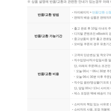
※ 상품 설명에 반품/교환과 관련한 안내가 있는경우 아래 
마이페이지 >
반품/교환 신청
반품/교환 방법
판매자 배송 상품은 판매자와
출고 완료 후 10일 이내의 
디지털 콘텐츠인 eBook의 
반품/교환 가능기간
중고상품의 경우 출고 완료일
모바일 쿠폰의 경우 유효기간(
고객의 단순변심 및 착오구
직수입양서/직수입일서중 일
단, 아래의 주문/취소 조건인
오늘 00시 ~ 06시 30분 
반품/교환 비용
오늘 06시 30분 이후 주문
직수입 음반/영상물/기프트 
단, 당일 00시~13시 사이
박스 포장은 택배 배송이 가
소비자의 책임 있는 사유로 
소비자의 사용, 포장 개봉에 