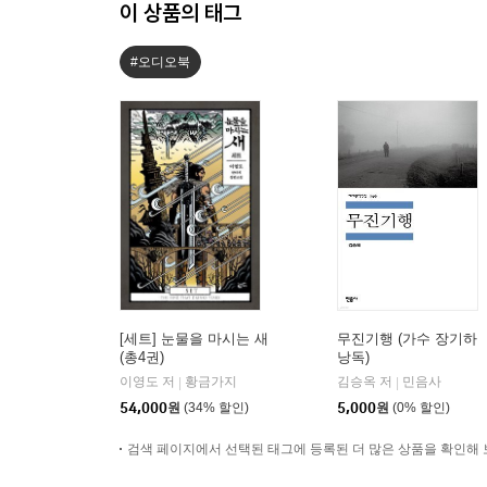
이 상품의 태그
#오디오북
[세트] 눈물을 마시는 새
무진기행 (가수 장기하
(총4권)
낭독)
이영도 저
황금가지
김승옥 저
민음사
|
|
54,000
원
(34% 할인)
5,000
원
(0% 할인)
검색 페이지에서 선택된 태그에 등록된 더 많은 상품을 확인해 