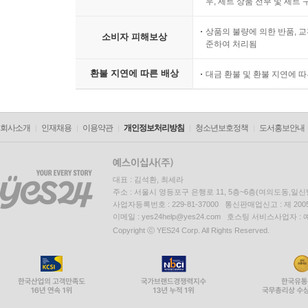
우, 세트 상품 전부 및 세트
상품의 불량에 의한 반품, 교
소비자 피해보상
준하여 처리됨
환불 지연에 따른 배상
대금 환불 및 환불 지연에 
회사소개
인재채용
이용약관
개인정보처리방침
청소년보호정책
도서홍보안내
대표 : 김석환, 최세라
주소 : 서울시 영등포구 은행로 11, 5층~6층(여의도동,일신
사업자등록번호 : 229-81-37000 통신판매업신고 : 제 200
이메일 : yes24help@yes24.com 호스팅 서비스사업자 :
Copyright ⓒ YES24 Corp. All Rights Reserved.