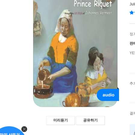
Jul
정
판
Y
추
결
미리듣기
공유하기