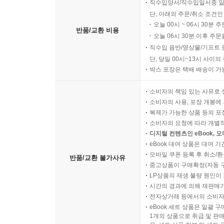
직수입양서/직수입일서중 일
단, 아래의 주문/취소 조건인
오늘 00시 ~ 06시 30분 
반품/교환 비용
오늘 06시 30분 이후 주문
직수입 음반/영상물/기프트 
단, 당일 00시~13시 사이
박스 포장은 택배 배송이 가
소비자의 책임 있는 사유로 
소비자의 사용, 포장 개봉에 
복제가 가능한 상품 등의 포장을 
소비자의 요청에 따라 개별
디지털 컨텐츠인 eBook, 
eBook 대여 상품은 대여 기
모바일 쿠폰 등록 후 취소/환
반품/교환 불가사유
중고상품이 구매확정(자동 
LP상품의 재생 불량 원인이 기
시간의 경과에 의해 재판매가
전자상거래 등에서의 소비자
eBook 세트 상품은 일괄 
1개의 상품으로 취급 및 판매