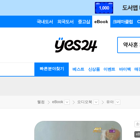
국내도서
외국도서
중고샵
eBook
크레마클럽
C
빠른분야찾기
베스트
신상품
이벤트
바이백
매
웰컴
eBook
오디오북
유아
소
eB