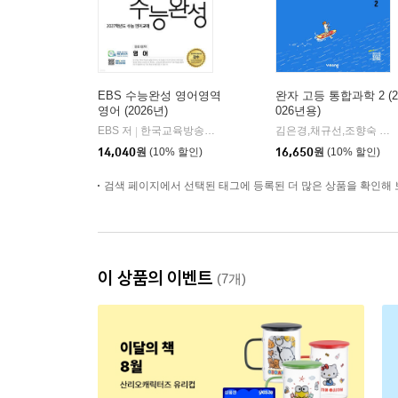
EBS 수능완성 영어영역
완자 고등 통합과학 2 (2
영어 (2026년)
026년용)
EBS 저
한국교육방송공사
김은경,채규선,조향숙 등저
|
14,040
원
(10% 할인)
16,650
원
(10% 할인)
검색 페이지에서 선택된 태그에 등록된 더 많은 상품을 확인해 
이 상품의 이벤트
(7개)