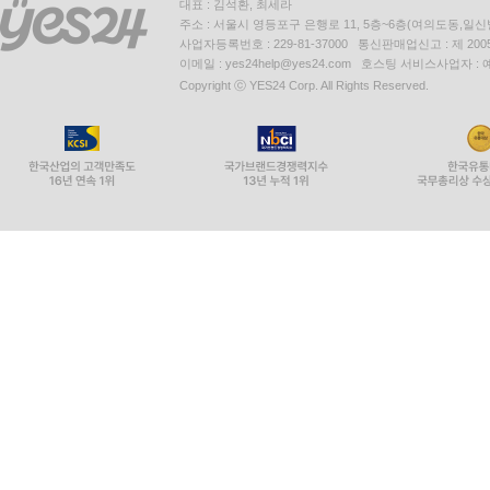
대표 : 김석환, 최세라
주소 : 서울시 영등포구 은행로 11, 5층~6층(여의도동,일신
사업자등록번호 : 229-81-37000 통신판매업신고 : 제 200
이메일 : yes24help@yes24.com 호스팅 서비스사업자 :
Copyright ⓒ YES24 Corp. All Rights Reserved.