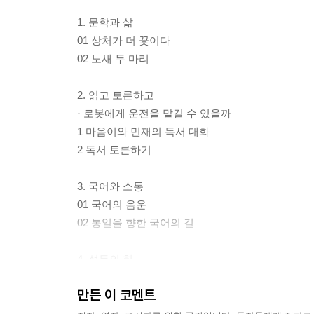
1. 문학과 삶
01 상처가 더 꽃이다
02 노새 두 마리
2. 읽고 토론하고
· 로봇에게 운전을 맡길 수 있을까
1 마음이와 민재의 독서 대화
2 독서 토론하기
3. 국어와 소통
01 국어의 음운
02 통일을 향한 국어의 길
4. 설득의 힘
01 논증 방법 파악하며 읽기
만든 이 코멘트
02 설득 전략 분석하며 듣기