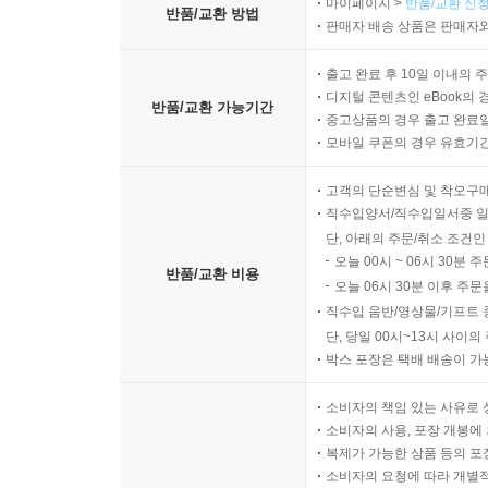
마이페이지 >
반품/교환 신청
반품/교환 방법
판매자 배송 상품은 판매자와
출고 완료 후 10일 이내의 
디지털 콘텐츠인 eBook의 
반품/교환 가능기간
중고상품의 경우 출고 완료일
모바일 쿠폰의 경우 유효기간(
고객의 단순변심 및 착오구
직수입양서/직수입일서중 일
단, 아래의 주문/취소 조건인
오늘 00시 ~ 06시 30분 
반품/교환 비용
오늘 06시 30분 이후 주문
직수입 음반/영상물/기프트 
단, 당일 00시~13시 사이
박스 포장은 택배 배송이 가
소비자의 책임 있는 사유로 
소비자의 사용, 포장 개봉에 
복제가 가능한 상품 등의 포장을 
소비자의 요청에 따라 개별