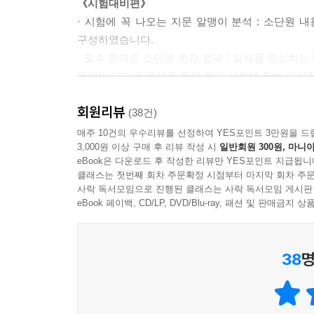
《시험대비편》
· 시험에 꼭 나오는 지문 알맹이 분석 : 소단원 
구성하였습니다.
· 필수 문제로 소단원 완전 정복 / 실력을 완성하
문제인 대단원 문제를 통해 학교 시험에 완벽 대비할
회원리뷰
《바른답·알찬풀이》
(38건)
어려운 문제도 쉽게 이해할 수 있도록 알차고 친절
매주 10건의 우수리뷰를 선정하여 YES포인트 3만원을 드
3,000원 이상 구매 후 리뷰 작성 시
일반회원 300원, 마니아
eBook은 다운로드 후 작성한 리뷰만 YES포인트 지급됩니
클래스는 첫번째 회차 주문확정 시점부터 마지막 회차 주문
사락 독서모임으로 진행된 클래스는 사락 독서모임 게시판
eBook 페이백, CD/LP, DVD/Blu-ray, 패션 및 판매금
38
명