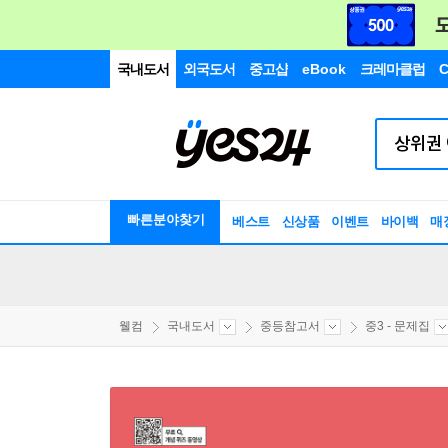
국내도서
외국도서
중고샵
eBook
크레마클럽
C
빠른분야찾기
베스트
신상품
이벤트
바이백
매
웰컴
국내도서
중등참고서
중3 - 문제집