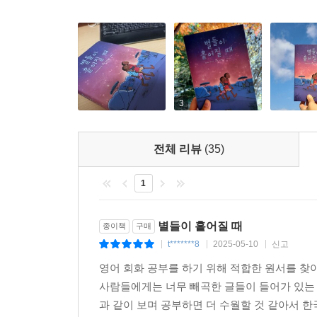
3
전체 리뷰
(35)
1
별들이 흩어질 때
종이책
구매
t*******8
2025-05-10
신고
|
|
|
영어 회화 공부를 하기 위해 적합한 원서를 찾
사람들에게는 너무 빼곡한 글들이 들어가 있는 
과 같이 보며 공부하면 더 수월할 것 같아서 한