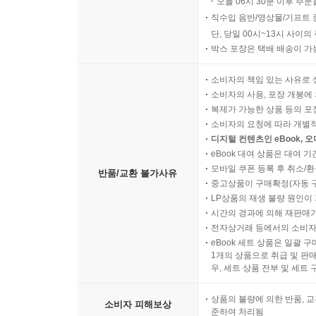
오늘 06시 30분 이후 주문
직수입 음반/영상물/기프트 
단, 당일 00시~13시 사이
박스 포장은 택배 배송이 가
소비자의 책임 있는 사유로 
소비자의 사용, 포장 개봉에 
복제가 가능한 상품 등의 포장을 
소비자의 요청에 따라 개별
디지털 컨텐츠인 eBook, 
eBook 대여 상품은 대여 기
모바일 쿠폰 등록 후 취소/환
반품/교환 불가사유
중고상품이 구매확정(자동 
LP상품의 재생 불량 원인이 기
시간의 경과에 의해 재판매가
전자상거래 등에서의 소비자
eBook 세트 상품은 일괄 
1개의 상품으로 취급 및 판매
우, 세트 상품 전부 및 세트
상품의 불량에 의한 반품, 교
소비자 피해보상
준하여 처리됨