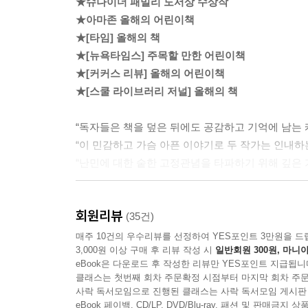
★슈나이더 패밀리 도서상 수상작
★아마존 올해의 어린이책
★[타임] 올해의 책
★[뉴욕타임스] 주목할 만한 어린이책
★[커커스 리뷰] 올해의 어린이책
★[스쿨 라이브러리 저널] 올해의 책
“독자들은 책을 덮은 뒤에도 공감하고 기억에 남는 
“이 민감하고 가슴 아픈 이야기로 두 작가는 인내하는
“난민에 대한 숱한 고정관념을 타파하기 위해 깊은 가
▶우리 곁의 난민을 다시금 돌아보게 하는 이야기
회원리뷰
(35건)
소년 오마르와 동생 하산은 소말리아 내전을 피해
매주 10건의 우수리뷰를 선정하여 YES포인트 3만원을 드
3,000원 이상 구매 후 리뷰 작성 시
일반회원 300원, 마니아
도망치느라 엄마와도 그만 떨어지고 말았다. 그들은
eBook은 다운로드 후 작성한 리뷰만 YES포인트 지급됩니
찾고 있다.
클래스는 첫번째 회차 주문확정 시점부터 마지막 회차 주문
사락 독서모임으로 진행된 클래스는 사락 독서모임 게시판
형제는 난민 캠프에서 부모 없이 삶의 대부분을 보
eBook 페이백, CD/LP, DVD/Blu-ray, 패션 및 판매금