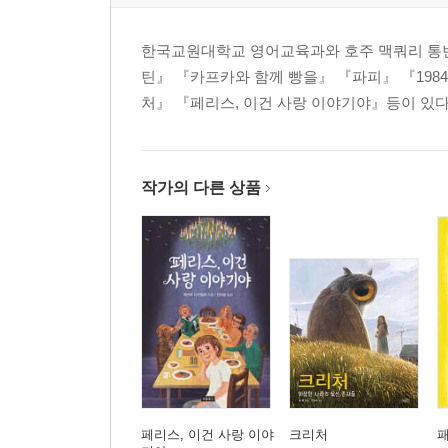
한국교원대학교 영어교육과와 호주 맥쿼리 통번
틴』 『카프카와 함께 빵을』 『파피』 『198
처』 『페리스, 이건 사랑 이야기야』등이 있다
작가의 다른 상품
페리스, 이건 사랑 이야
크리처