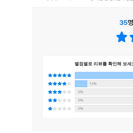
못하고 종종 발작을 일으키는 동생에게 필요한 의료 
교육은 오마르의 미래를 바꿀 수 있는 좋은 기회이
35
명
미국과 같은 새로운 땅에 정착할 기회에 대해 실낱같
난민 캠프의 삶은 더없이 지루하고 절망적이며, 이
황량한 환경에서 의미 있는 삶을 개척하려고 애쓸 
가족을 잃은 나이든 여성인 파투마는 형제를 부모
별점별로 리뷰를 확인해 보세
있다. 또한 고된 삶 속에서 도움의 손길을 건네는 
전한다.
14%
그래픽노블 『별들이 흩어질 때』를 보며 빠르게
0%
벌어지고 있는 미처 상상할 수 없었던 일들을 생생히
0%
곁의 난민을 다시금 돌아보게 할 것이다.
0%