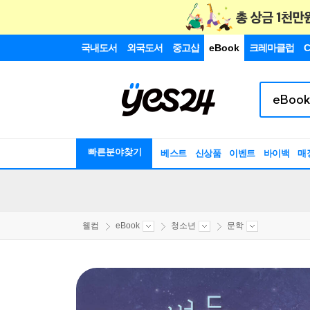
국내도서
외국도서
중고샵
eBook
크레마클럽
C
빠른분야찾기
베스트
신상품
이벤트
바이백
매
웰컴
eBook
청소년
문학