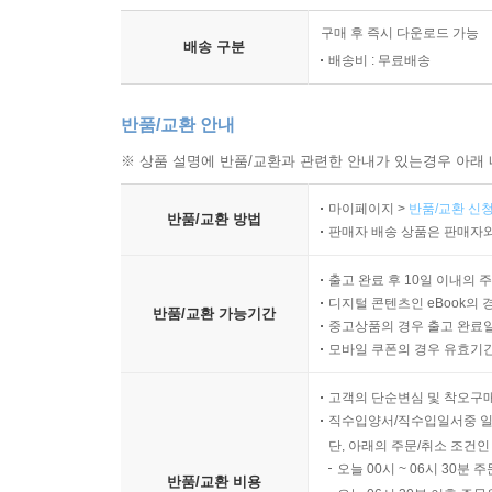
구매 후 즉시 다운로드 가능
배송 구분
배송비 : 무료배송
반품/교환 안내
※ 상품 설명에 반품/교환과 관련한 안내가 있는경우 아래 
마이페이지 >
반품/교환 신청
반품/교환 방법
판매자 배송 상품은 판매자와
출고 완료 후 10일 이내의 
디지털 콘텐츠인 eBook의 
반품/교환 가능기간
중고상품의 경우 출고 완료일
모바일 쿠폰의 경우 유효기간(
고객의 단순변심 및 착오구
직수입양서/직수입일서중 일
단, 아래의 주문/취소 조건인
오늘 00시 ~ 06시 30분 
반품/교환 비용