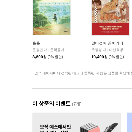
훌훌
열다섯에 곰이라니
문경민 저
문학동네
추정경 저
다산책방
|
|
8,800
원
(0% 할인)
10,400
원
(0% 할인)
검색 페이지에서 선택된 태그에 등록된 더 많은 상품을 확인해 
이 상품의 이벤트
(7개)