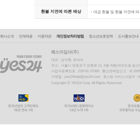
환불 지연에 따른 배상
대금 환불 및 환불 지연에 
회사소개
인재채용
이용약관
개인정보처리방침
청소년보호정책
도서홍보안내
대표 : 김석환, 최세라
주소 : 서울시 영등포구 은행로 11, 5층~6층(여의도동,일신
사업자등록번호 : 229-81-37000 통신판매업신고 : 제 200
이메일 : yes24help@yes24.com 호스팅 서비스사업자 :
Copyright ⓒ YES24 Corp. All Rights Reserved.