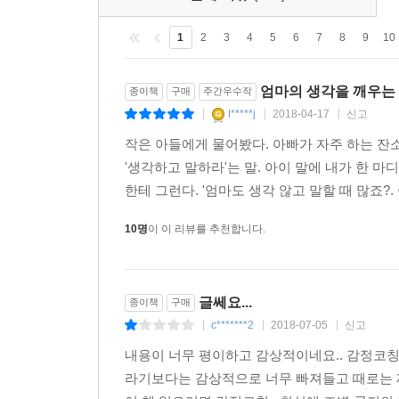
1
2
3
4
5
6
7
8
9
10
엄마의 생각을 깨우는 
종이책
구매
주간우수작
l*****j
2018-04-17
신고
|
|
|
작은 아들에게 물어봤다. 아빠가 자주 하는 잔
'생각하고 말하라'는 말. 아이 말에 내가 한 마
한테 그런다. '엄마도 생각 않고 말할 때 많죠?
10명
이 이 리뷰를 추천합니다.
글쎄요...
종이책
구매
c*******2
2018-07-05
신고
|
|
|
내용이 너무 평이하고 감상적이네요.. 감정코칭
라기보다는 감상적으로 너무 빠져들고 때로는 제