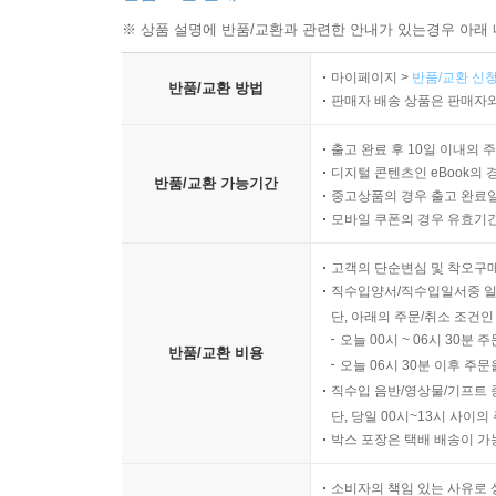
※ 상품 설명에 반품/교환과 관련한 안내가 있는경우 아래 
마이페이지 >
반품/교환 신청
반품/교환 방법
판매자 배송 상품은 판매자와
출고 완료 후 10일 이내의 
디지털 콘텐츠인 eBook의 
반품/교환 가능기간
중고상품의 경우 출고 완료일
모바일 쿠폰의 경우 유효기간(
고객의 단순변심 및 착오구
직수입양서/직수입일서중 일
단, 아래의 주문/취소 조건인
오늘 00시 ~ 06시 30분 
반품/교환 비용
오늘 06시 30분 이후 주문
직수입 음반/영상물/기프트 
단, 당일 00시~13시 사이
박스 포장은 택배 배송이 가
소비자의 책임 있는 사유로 