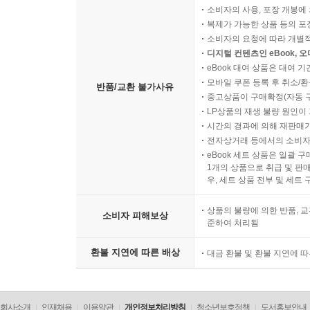
소비자의 사용, 포장 개봉에 
복제가 가능한 상품 등의 포장을 
소비자의 요청에 따라 개별
디지털 컨텐츠인 eBook, 
eBook 대여 상품은 대여 기
모바일 쿠폰 등록 후 취소/환
반품/교환 불가사유
중고상품이 구매확정(자동 
LP상품의 재생 불량 원인이 기
시간의 경과에 의해 재판매가
전자상거래 등에서의 소비자
eBook 세트 상품은 일괄 
1개의 상품으로 취급 및 판매
우, 세트 상품 전부 및 세트
상품의 불량에 의한 반품, 교
소비자 피해보상
준하여 처리됨
환불 지연에 따른 배상
대금 환불 및 환불 지연에 
회사소개
인재채용
이용약관
개인정보처리방침
청소년보호정책
도서홍보안내