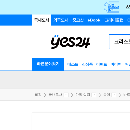
국내도서
외국도서
중고샵
eBook
크레마클럽
C
빠른분야찾기
베스트
신상품
이벤트
바이백
매
웰컴
국내도서
가정 살림
육아
바르