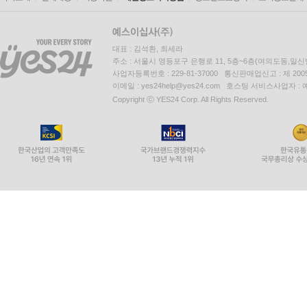
대표 : 김석환, 최세라
주소 : 서울시 영등포구 은행로 11, 5층~6층(여의도동,일신
사업자등록번호 : 229-81-37000 통신판매업신고 : 제 200
이메일 : yes24help@yes24.com 호스팅 서비스사업자 :
Copyright ⓒ YES24 Corp. All Rights Reserved.