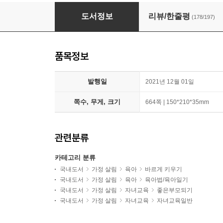
엄마의 말하기 연습 + 365 부모 말하기 연습 일
도서정보
리뷰/한줄평
(178/197)
품목정보
발행일
2021년 12월 01일
쪽수, 무게, 크기
664쪽 | 150*210*35mm
관련분류
카테고리 분류
국내도서
가정 살림
육아
바르게 키우기
국내도서
가정 살림
육아
육아법/육아일기
국내도서
가정 살림
자녀교육
좋은부모되기
국내도서
가정 살림
자녀교육
자녀교육일반