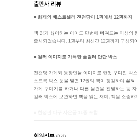
출판사 리뷰
■ 화제의 베스트셀러 전천당이 1권에서 12권까지
책 읽기 싫어하는 아이도 단번에 빠져드는 마성의 동
출시되었습니다. 1권부터 최신간 12권까지 구성되어 
■ 컬러 이미지로 가득한 풀컬러 단단 박스
전천당 가게와 등장인물 이미지로 한껏 꾸며진 박스에
스르륵 박스 문을 열면 12권의 책이 정갈하여 꽂혀
가게 꾸미기를 하거나 다른 물건을 진열하는 등 자
컬러 박스에 보관하면 책을 읽는 재미, 책을 소중하
■ 한정판 다꾸 사은꿈 11종 포함
1~12권 특별 한정판 세트 안에는 시중에서 절대 
회원리뷰
수 있도록 육공 다이어리 1종, 속지 2종, 커버 1
(0건)