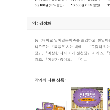
권 세트
53,100
원
(10% 할인)
13,500
원
(10% 할인)
1
역 :
김정화
동국대학교 일어일문학과를 졸업하고, 한일아동
책으로는 『폭풍우 치는 밤에』, 『그림책 읽는
정』, 『이상한 과자 가게 전천당』 시리즈, 『
리즈, 『이유가 있어요』, 『이...
작가의 다른 상품