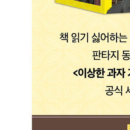
균형 러스크 ………… 29
인내 연필 ………… 53
어둠의 속의 새장 ………… 73
귀요미 젤리 ………… 79
라푼첼 프레첼 ………… 105
돌봄 박쥐 ………… 133
에필로그 ………… 157
- 7권 목차 -
프롤로그 ………… 7
꿈꾸는 돔 ………… 13
끝내 웃어봉 ………… 39
헌터 버터 샌드 ………… 65
어느 날 전천당에서 ………… 91
셰프 쇼콜라 ………… 95
서비스 배 ………… 119
아귀 계피 사탕 ………… 143