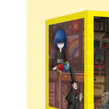
고블린 초코 에그 ………… 87
충치 콩과자 ………… 119
무지개 물엿 ………… 137
에필로그 ………… 163
- 5권 목차 -
프롤로그 ………… 7
신제품 배지 ………… 13
숙녀 코코아 ………… 33
버추얼 배지 ………… 57
어둠의 남자 ………… 87
꽃미남 마스크 ………… 93
발표왕 주스 ………… 117
에필로그 ………… 145
- 6권 목차 -
프롤로그 ………… 7
비빅맨 모나카 ………… 9