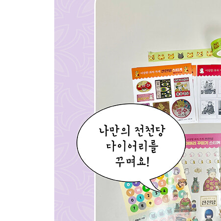
에필로그 ………… 177
마네키네코들의 좌담회 ………… 184
- 11권 목차 -
프롤로그 ………… 7
다이노소다와 유적 쌀로뻥 ………… 11
벌레 퇴치 향수 ………… 39
쏙쏙 추잉 껌과 날로 먹기 사블레 ………… 67
불행 벌레로 변한 마네키네코 ………… 87
서둘러 떡과 느긋해 캔디 ………… 95
휙휙 탄산수와 첨첨 별사탕 ………… 121
찢어 오징어 ………… 145
에필로그 ………… 163
스미마루의 그림일기 ………… 170
- 12권 목차 -
프롤로그 ………… 7
편한 낙타 부적 ………… 11