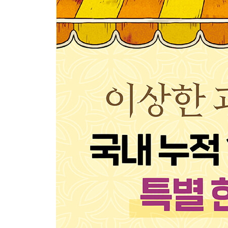
에필로그 ……… 151쪽
- 3권 목차 -
프롤로그 ………… 7
자장자장 모나카 ………… 13
자동 응답 달팽이 스티커 ………… 35
소원 전병 ………… 57
주름 탱탱 매실장아찌 ………… 73
형제 떡꼬치 ………… 99
미라 에이드 ………… 121
에필로그 ………… 145
- 4권 목차 -
프롤로그 ………… 7
족집게 통조림과 꾀떡 ………… 11
늑대 만주 ………… 35
수면 저금통과 불면 전병 ………… 65