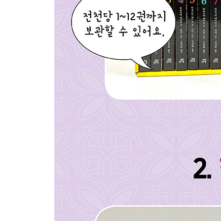
멀미 양갱 ………… 11
어깨 결림 만주 ………… 31
안 찍혀 스티커 ………… 57
밑 빠진 오징어 ………… 79
갈매기 사탕 ………… 107
아이디어 팥떡 ………… 133
에필로그 ………… 159
스미마루의 그림일기 ………… 162
- 10권 목차 -
프롤로그 ………… 7
해야 떠라 레몬 ………… 13
쫑긋쫑긋 젤리 ………… 41
길잡이 개구리 ………… 67
컨트롤 케이크 ………… 103
어드벤차 ………… 131
돌아갈래 밥풀과자 ………… 157