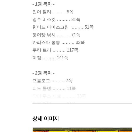
- 1권 목차 -
인어 젤리 ……… 9쪽
맹수 비스킷 ……… 31쪽
헌티드 아이스크림 ……… 51쪽
붕어빵 낚시 ……… 71쪽
카리스마 봉봉 ……… 93쪽
쿠킹 트리 ……… 117쪽
폐점 ……… 141쪽
- 2권 목차 -
프롤로그 ……… 7쪽
괴도 롤빵 ……… 11쪽
닥터 주스 세트 ……… 33쪽
여우 전병 ……… 61쪽
뮤직 스낵 ……… 85쪽
상세 이미지
복수 딱지 ……… 107쪽
손님 초대 홍차 ……… 125쪽