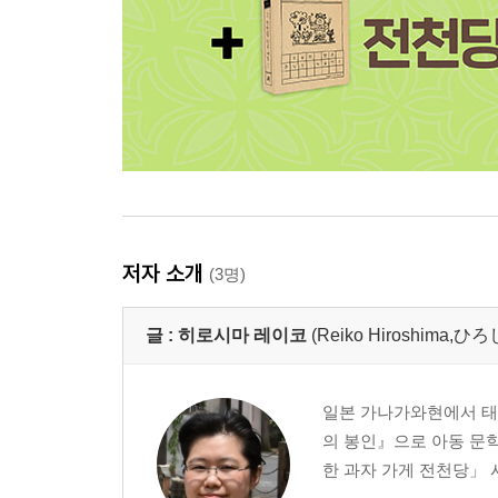
저자 소개
(3명)
글 :
히로시마 레이코
(Reiko Hiroshima
일본 가나가와현에서 태어
의 봉인』으로 아동 문학
한 과자 가게 전천당」 