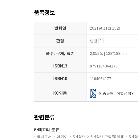
품목정보
발행일
2021년 11월 15일
판형
양장
쪽수, 무게, 크기
2,052쪽 | 128*188mm
ISBN13
9791164064175
ISBN10
1164064177
KC인증
인증유형 : 적합성확인
관련분류
카테고리 분류
국내도서
어린이
3-4학년
3-4학년 그림/동화책
3-4