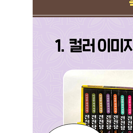
에필로그 ………… 167
스미마루의 그림일기 ………… 178
- 8권 목차 -
프롤로그 ………… 7
갖고 싶구마 ………… 11
엄마 가면 ………… 31
안 울어 파이 ………… 61
한밤중 과자 공방에서 ………… 89
마스크 멜론빵 ………… 97
톡톡 스피킹걸 인형 ………… 129
스리슬쩍 사과 ………… 153
에필로그 ………… 177
카이도가 추천하는 〈화앙당〉 과자 베스트 5 ………
- 9권 목차 -
프롤로그 ………… 7