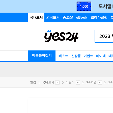
국내도서
외국도서
중고샵
eBook
크레마클럽
C
빠른분야찾기
베스트
신상품
이벤트
바이백
매
웰컴
국내도서
어린이
3-4학년
3-