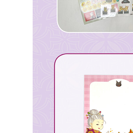
앵무새 코인 초콜릿 ………… 39
시골 모나카 ………… 63
홈즈 빈즈 ………… 91
쿵짝 친구 만주 ………… 111
졸졸 하트 땅콩 ………… 135
에필로그 ………… 172
스미마루의 그림일기 ………… 174