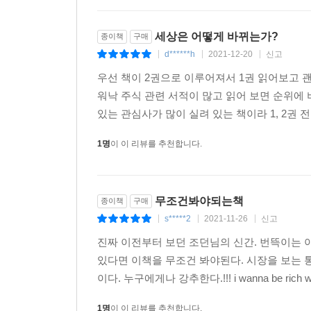
‘업그레이드 -3%룰’이라 명명하였다.
세상은 어떻게 바뀌는가?
종이책
구매
새롭게 추가된 이 두 가지 원칙과 업그레이드된 -3
d******h
2021-12-20
신고
|
|
|
기회로 살리는 차원을 넘어, 위기의 시기에 부자행
당신이 부자 될 확률은 99.9%까지 끌어올릴 수 있다
우선 책이 2권으로 이루어져서 1권 읽어보고 
워낙 주식 관련 서적이 많고 읽어 보면 순위에 비
있는 관심사가 많이 실려 있는 책이라 1, 2권 전
출간=베스트셀러 등극, 다 이유가 있다
1명
이 이 리뷰를 추천합니다.
조던의 책이 언제나 나오자마자 종합베스트셀러 최
이면을 읽는 눈과 여러 정보를 취합하여 투자로 
무조건봐야되는책
종이책
구매
뜨거운 반응으로 이어진다.
s*****2
2021-11-26
신고
다음 카페와 유튜브를 통해 독자들과 긴밀히 소통하
|
|
|
실전투자에서 어려움을 겪는 투자자라면, 그의 탁월
진짜 이전부터 보던 조던님의 신간. 번뜩이는
백신이 코로나 국면에서 게임 체인저 역할을 하고 
있다면 이책을 무조건 봐야된다. 시장을 보는 
손색이 없다.
이다. 누구에게나 강추한다.!!! i wanna be rich
1명
이 이 리뷰를 추천합니다.