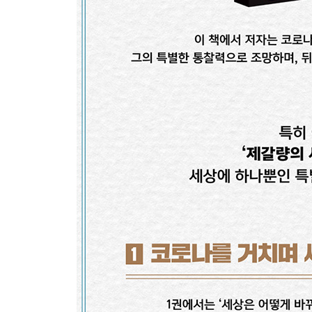
31 1등만이 시장을 이긴다
32 10년 뒤 무조건 오른다고 ‘확신’할 수 있는 주식
33 주식시장에서 꿈 같은 초과이익을 거두는 법
34 자산가격(주식) 상승을 불러올, 디지털화폐 시대
2부 새로운 부가 온다 1
35 중국식 자본주의의 실체
36 바이든 행정부, 강달러로 갈 것인가, 약달러로 갈
37 바이든 정부 시대, 미중전쟁의 미래와 빅테크 
38 사활 건 미중 디지털 화폐전쟁
39 퇴로는 없다. 목숨 건 미중 금융전쟁
40 미중 양국에서 동시에 벌어지는, 빅테크 전쟁의
41 미국은 중국의 어떤 약한 고리를 공략하려 하는
42 퇴로는 없다. 미중 반도체 전쟁
43 신흥국이 미국 국채를 사는 이유
44 플랫폼 기업은 어떻게 시장을 지배했을까?