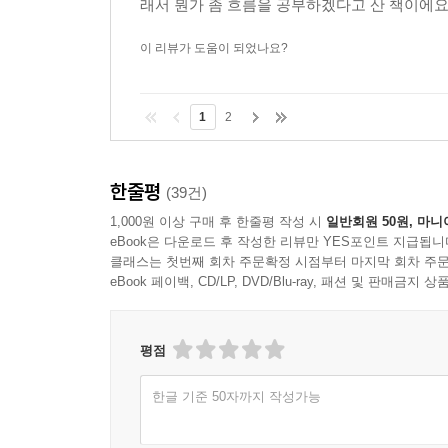
래서 뭔가 좀 흐름을 공부하겠다고 산 책이에요 
당신의 장자방이 되어줄, 조던을 곁에 두라!
이 리뷰가 도움이 되었나요?
이 책은 ‘세계 1등 주식은 우상향한다’는 대전제 
바꿔타면 된다. 투자자는 계속하여 1등 주식만 들고
1
2
은퇴 없이 투자할 수 있다. 세상에 단 하나뿐인 비법
이 내용은 그 어디에서도 비슷한 것조차 찾을 수 없
맞게 재조정하면서 창조해낸 비책이기 때문이다. 이
한줄평
(39건)
답이 있다.
1,000원 이상 구매 후 한줄평 작성 시
일반회원 50원, 마니
eBook은 다운로드 후 작성한 리뷰만 YES포인트 지급됩니
투자에 어려움을 겪고 있거나 더 많은 정보를 원한
클래스는 첫번째 회차 주문확정 시점부터 마지막 회차 주문
eBook 페이백, CD/LP, DVD/Blu-ray, 패션 및 판매금
*다음카페 : JD 부자연구소
평점
http://cafe.daum.net/jordan777
한글 기준 50자까지 작성가능
*JD부자연구소 인강(인터넷강의) 사이트(구글에서
PC URL : htps://www.jordan777.com/main/index.jsp