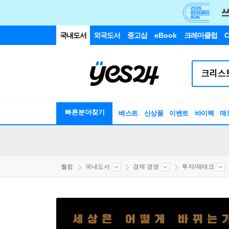
국내도서
외국도서
중고샵
eBook
크레마클럽
C
빠른분야찾기
베스트
신상품
이벤트
바이백
매
웰컴
국내도서
경제 경영
투자/재테크