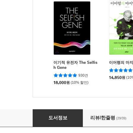
이기적 유전자 The Selfis
이어령의 마지
h Gene
930건
14,850
원
(10
18,000
원
(10% 할인)
부의 체인저 1
도서정보
리뷰/한줄평
(29/39)