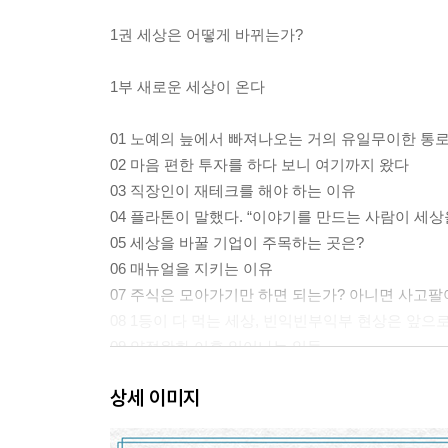
1권 세상은 어떻게 바뀌는가?
1부 새로운 세상이 온다
01 노예의 늪에서 빠져나오는 거의 유일무이한 통
02 마음 편한 투자를 하다 보니 여기까지 왔다
03 직장인이 재테크를 해야 하는 이유
04 플라톤이 말했다. “이야기를 만드는 사람이 세상
05 세상을 바꿀 기업이 주목하는 곳은?
06 매뉴얼을 지키는 이유
07 주식은 모아가기만 하면 되는가? 아니면 사고팔
08 1등이 다 먹는 세상, 빈익빈부익부 현상은 앞으
09 양적완화 이후 일어나는 일들
10 인공지능 시대, 살아남을 직업 두 가지
상세 이미지
11 테슬라가 전기차 2000만 대 생산으로 노리는 것
12 코로나가 출산율을 높인다고?