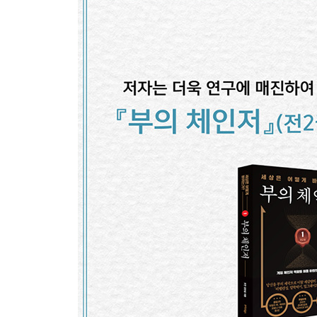
13 주식투자 하기 가장 좋은 나라는?
14 개인이 기업을 이길 수 있는? 창업을 꿈꾸라
15 소득불평등 =주가 상승 →소득불평등 심화
16 코로나 세상, 생각보다 길 수 있다
17 빚잔치에 빠진 글로벌 경제, 이럴 때일수록 어디
18 자본파괴자와 혁신파괴자, 결국 세상을 바꾸는 
19 미국은 왜 중국과 싸우는가? 이 싸움은 주가에 
20 전염병은 대도시의 몰락을 불러올 것인가
21 신흥국으로 향했던 달러, 결국 어디로 다시 가는
22 미국이 화웨이 퇴출에 목숨을 거는 이유, 신흥
23 주식시장에서 반드시 살아남는 몇 개 안 되는 원
24 저금리가 일상인 시대가 온다
25 테크기업, 더더욱 높이 비상한다
26 애플 vs. 구글 = 테슬라 vs. 엔비디아
27 테슬라의 미래를 밝힐 자율주행 전략
28 왜 테슬라에 열광하나? 아니 열광해야만 하나?
29 애플의 자율주행차 도전, 진검승부가 시작된다
30 전기차의 미래패권은 누가 가져갈까?