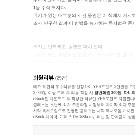
1등 주식 투자다.
위기가 없는 대부분의 시간 동안은 이 책에서 제시하
조사·연구한 결과 이 방법을 능가하는 투자법은 존
위기는 반복되고, 공황은 다시 온다!
위기 시에는 폭발적인 분출 속에서 노다지를 캔다!
평상시가 금맥을 캐는 기간이라면, 위기는 또 다른
회원리뷰
투자자에게 위기는 말 그대로 위기 그 자체다. 그
(29건)
수많은 부자들이 이구동성으로 외치는 부분이다. 
매주 10건의 우수리뷰를 선정하여 YES포인트 3만원을 드
3,000원 이상 구매 후 리뷰 작성 시
일반회원 300원, 마니아
오른다.
eBook은 다운로드 후 작성한 리뷰만 YES포인트 지급됩니
주식에서 위기는 생각보다 자주 찾아오는 불청객이다
클래스는 첫번째 회차 주문확정 시점부터 마지막 회차 주문
이 책에서는 -3% 이상이 4번 발생하는 공황이 발
사락 독서모임으로 진행된 클래스는 사락 독서모임 게시판
대처하는 게 좋을지를 중심으로 다루었다. 위기를 
eBook 페이백, CD/LP, DVD/Blu-ray, 패션 및 판매금
대표적인 원칙은 리밸런싱과 말뚝박기다. 이 책에서
극대화할 수 있고, 포모에 시달릴 필요도 없다. 주