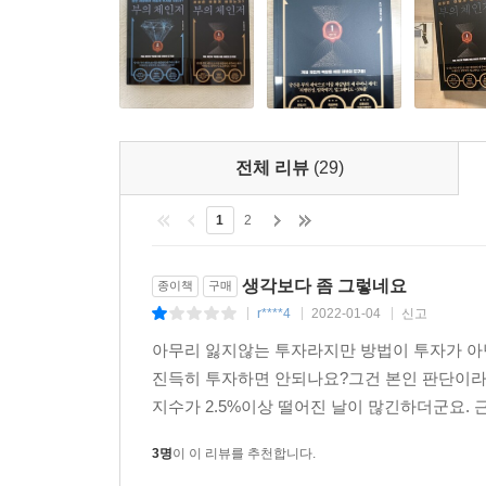
세상은 어떻게 바뀌어 갈 것인지를 다룬다. 다
연구하였다. 이전 트럼프 정부 시기에는 관세를
금융전쟁, 반도체전쟁, 디지털화폐전쟁으로 전쟁의
세상의 수레바퀴는 어떤 식으로 굴러갈지 통찰의 힘
또한 세상을 바꿀 전기차와 자율주행차의 미래, ESG
조던 김장섭의 끝모를 통찰력이 반짝반짝 빛나는 부
전체 리뷰
(29)
1
2
부의 금맥을 캐게 하고 위기에서 당신을 구하는
제갈량의 세 주머니, 최초 공개!
생각보다 좀 그렇네요
종이책
구매
r****4
2022-01-04
신고
|
|
|
2권 ‘바뀐 세상에서 어떻게 투자할 것인가?’는 구
아무리 잃지않는 투자라지만 방법이 투자가 아닌 
‘업그레이드 -3%룰’이다.
진득히 투자하면 안되나요?그건 본인 판단이라
*리밸런싱은 평상시에 주가가 떨어질 때 대응법으로
지수가 2.5%이상 떨어진 날이 많긴하더군요. 근
*말뚝박기는 나스닥에 -3%가 뜨는 위기 상황
극대화하는 비법이다.
3명
이 이 리뷰를 추천합니다.
*또한 기존 -3%룰도 수정하여 업그레이드하였다