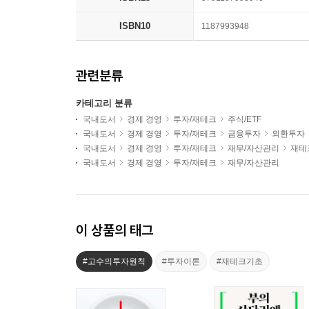
ISBN10
1187993948
관련분류
카테고리 분류
국내도서
경제 경영
투자/재테크
주식/ETF
국내도서
경제 경영
투자/재테크
금융투자
외환투자
국내도서
경제 경영
투자/재테크
재무/자산관리
재테
국내도서
경제 경영
투자/재테크
재무/자산관리
이 상품의 태그
#고수의투자원칙
#투자이론
#재테크기초