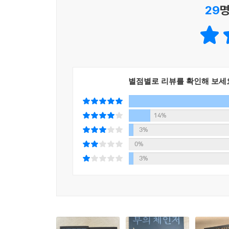
29
명
떨어져도 좋은 행복한 투자가 가능하게 한다.
지금 시장은 코로나 이후 테이퍼링 실시와 금리 인
금융위기가 언제 다시 올지 모르는 상황에서 이 책에
2권 구성, 바뀔 미래의 모습과 바뀐 미래에서
별점별로 리뷰를 확인해 보세
부의 엘리베이터에 올라타는 법
이번 책 『부의 체인저』는 코로나를 거치며 급변
14%
투자할 것인가라는 화두를 던진다.
3%
그의 법칙은 이전 법칙보다 강력해져 돌아왔으며, 
0%
오르면 어쩌나’ 하는 투자자들의 포모를 해결하지
3%
상황에서도 투자자들이 안정적으로 큰 수익을 거두게
코로나를 거치며 세상은 어떻게 바뀌었는가?
2권으로 구성된 이 책에서 1권에서는 ‘세상은 