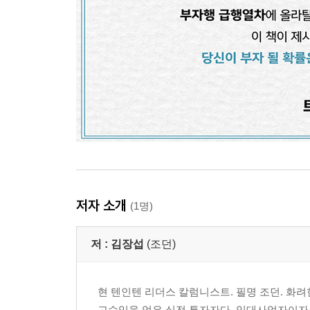
저자 소개
(1명)
저 :
김장섭
(조던)
현 텐인텐 리더스 칼럼니스트. 필명 조던. 화려
고수익을 얻은 실전 투자자다. 임대사업자이자