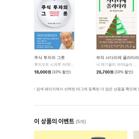
주식 투자의 그릇
부의 사다리에 올라타라
후지모토 시게루 저/박선영 역
다산북스
닉 매기울리 저/박슬라 역
|
|
18,000
원
(10% 할인)
20,700
원
(10% 할인)
검색 페이지에서 선택된 태그에 등록된 더 많은 상품을 확인해 
이 상품의 이벤트
(5개)