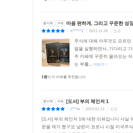
본래 부동산 투자자로 활동하던 그가 해외주식에 눈
원인이 글로벌 경제 상황에 있다고 판단한 그는 
이른다. 따라서 그의 책을 읽다보면 주식투자뿐
올라운드플레이어다.
마음 편하게, 그리고 꾸준한 성장
종이책
구매
자는 시간을 빼고는 오로지 독서와 연구에만 몰두하는
n******2
2021-11-26
신고
|
|
|
그렇기에 그의 비법은 거의 오차가 없고, 무서우리
주식에 대해 아무것도 모르던 
포기하지 않고 시간과의 싸움에서 승리만 한다면
얼을 실행하면서, 기다리고 기
계좌로 증명한다. 독자들이 그의 책을 읽고 또 읽고
주 카페에 꾸준히 올라오는 저
무릎을 칠 수밖에 없기 때문이다.
는 부를...
더보기
책을 통해 독자들에게 향하는 조던의 시간은 앞으로
읽고 그가 펼쳐놓은 커뮤니티에 부지런히 출석해 보
1명
이 이 리뷰를 추천합니다.
그의 책에서 기사나 자료가 자주 인용되고, 어떤 
주장이 설득력을 가지려면 소위 뇌피셜이 아니라, 팩
[도서] 부의 체인저 1
종이책
구매
주장은 깊은 통찰력에서 나온 혜안이며, 이는 그 
j****w
2023-01-13
신고
|
|
|
전혀 새로운 방식으로 재생산해 낸다. 그의 책이 여
[도서] 부의 체인저 1에 대한 리뷰입니다 사실
문을 제가 했구요 남편이 코로나 시절 미국주식