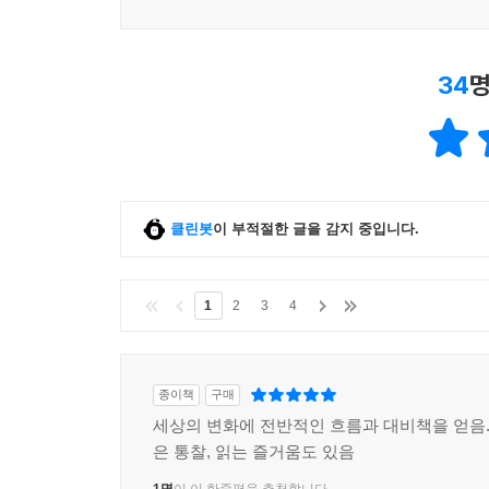
*유튜브 : JD부자연구소(유튜브에서 JD부자연구소
https://www.youtube.com/channel/UCJN8yfW2p6
34
명
클린봇
이 부적절한 글을 감지 중입니다.
1
2
3
4
종이책
구매
세상의 변화에 전반적인 흐름과 대비책을 얻음. 
은 통찰, 읽는 즐거움도 있음