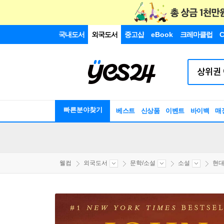
국내도서
외국도서
중고샵
eBook
크레마클럽
C
빠른분야찾기
베스트
신상품
이벤트
바이백
매
웰컴
외국도서
문학/소설
소설
현