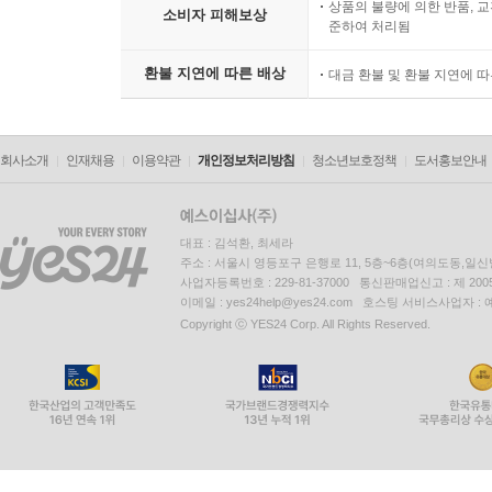
상품의 불량에 의한 반품, 교
소비자 피해보상
준하여 처리됨
환불 지연에 따른 배상
대금 환불 및 환불 지연에 
회사소개
인재채용
이용약관
개인정보처리방침
청소년보호정책
도서홍보안내
대표 : 김석환, 최세라
주소 : 서울시 영등포구 은행로 11, 5층~6층(여의도동,일신
사업자등록번호 : 229-81-37000 통신판매업신고 : 제 200
이메일 : yes24help@yes24.com 호스팅 서비스사업자 :
Copyright ⓒ YES24 Corp. All Rights Reserved.