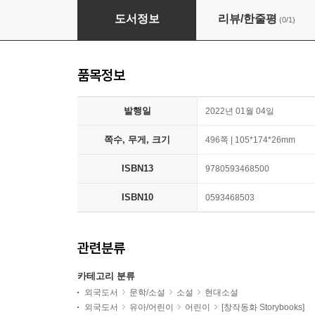
Sooley
도서정보
리뷰/한줄평
(0/1)
품목정보
발행일
2022년 01월 04일
쪽수, 무게, 크기
496쪽 | 105*174*26mm
ISBN13
9780593468500
ISBN10
0593468503
관련분류
카테고리 분류
외국도서
문학/소설
소설
현대소설
외국도서
유아/어린이
어린이
[창작동화 Storybooks]