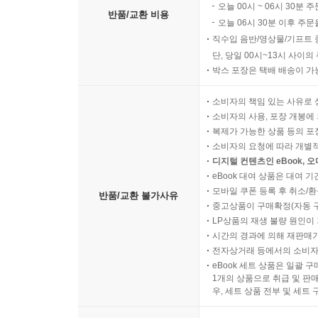
오늘 00시 ~ 06시 30분 
반품/교환 비용
오늘 06시 30분 이후 주문
직수입 음반/영상물/기프트 
단, 당일 00시~13시 사이
박스 포장은 택배 배송이 가
소비자의 책임 있는 사유로 
소비자의 사용, 포장 개봉에 
복제가 가능한 상품 등의 포장을 
소비자의 요청에 따라 개별
디지털 컨텐츠인 eBook, 
eBook 대여 상품은 대여 기
모바일 쿠폰 등록 후 취소/환
반품/교환 불가사유
중고상품이 구매확정(자동 
LP상품의 재생 불량 원인이 기
시간의 경과에 의해 재판매가
전자상거래 등에서의 소비자
eBook 세트 상품은 일괄 
1개의 상품으로 취급 및 판매
우, 세트 상품 전부 및 세트