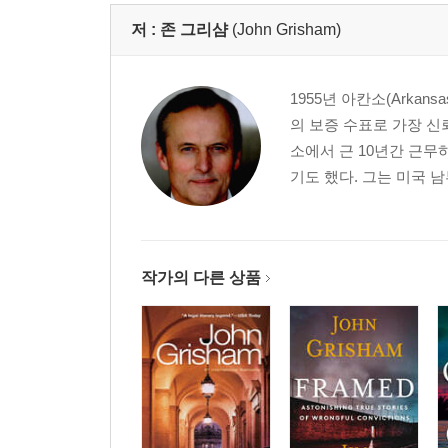
저 :
존 그리샴
(John Grisham)
1955년 아칸소(Ark
의 보증 수표로 가장 신
소에서 근 10년간 근무
기도 했다. 그는 미국 
작가의 다른 상품