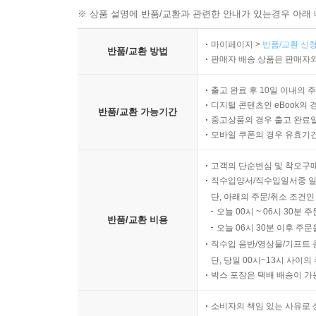
※ 상품 설명에 반품/교환과 관련한 안내가 있는경우 아래 
마이페이지 >
반품/교환 신청
반품/교환 방법
판매자 배송 상품은 판매자와
출고 완료 후 10일 이내의 
디지털 콘텐츠인 eBook의 
반품/교환 가능기간
중고상품의 경우 출고 완료일
모바일 쿠폰의 경우 유효기간(
고객의 단순변심 및 착오구
직수입양서/직수입일서중 일
단, 아래의 주문/취소 조건인
오늘 00시 ~ 06시 30분 
반품/교환 비용
오늘 06시 30분 이후 주문
직수입 음반/영상물/기프트 
단, 당일 00시~13시 사이
박스 포장은 택배 배송이 가
소비자의 책임 있는 사유로 