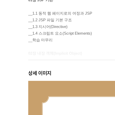
__1.1 동적 웹 페이지로의 여정과 JSP
__1.2 JSP 파일 기본 구조
__1.3 지시어(Directive)
__1.4 스크립트 요소(Script Elements)
__학습 마무리
02장 내장 객체(Implicit Object)
__2.1 내장 객체란?
상세 이미지
__2.2 request 객체
__2.3 response 객체
__2.4 out 객체
__2.5 application 객체
__2.6 exception 객체
__학습 마무리