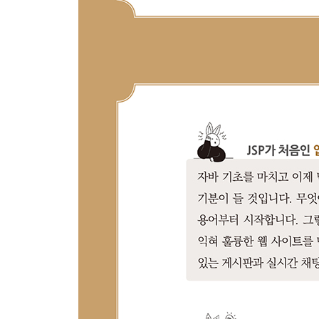
__6.4 쿠키 vs. 세션
__학습 마무리
07장 액션 태그(Action Tag)
__7.1 액션 태그란?
__7.2 〈jsp:include〉
__7.3 〈jsp:forward〉
__7.4 〈jsp:useBean〉, 〈jsp:setProperty〉, 〈jsp:
__7.5 〈jsp:param〉
__학습 마무리
08장 [Project] 모델1 방식의 회원제 게시판 만들
__8.1 프로젝트 구상
__8.2 모델1 구조와 모델2 구조(MVC 패턴)
__8.3 목록 보기