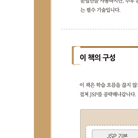
__13.5 서블릿 작성
__13.6 MVC 패턴을 적용한 회원인증 구현
__학습 마무리
14장 [Project] 모델2 방식(MVC 패턴)의 자료
__14.1 프로젝트 구상
__14.2 목록 보기
__14.3 글쓰기
__14.4 상세 보기
__14.5 파일 다운로드
__14.6 삭제하기
__14.7 수정하기
__학습 마무리
[3단계] 프로젝트로 익히는 현업 스킬