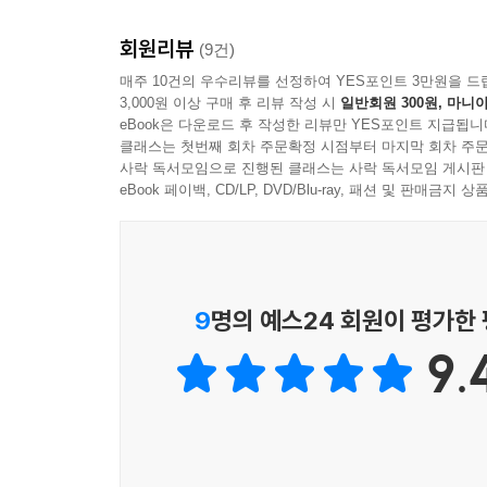
채팅이 가능한 나만의 홈페이지를 만들고 배포할 수 
- 김다은 (프리것버드 주니어 프로그래머)
- 450+ 생생한 그림 데이터 : 많은 그림으로 독
회원리뷰
(9건)
“저는 프론트엔드를 주로 다뤄서인지 JSP 책 
매주 10건의 우수리뷰를 선정하여 YES포인트 3만원을 드
[Must Have 시리즈 안내]
3,000원 이상 구매 후 리뷰 작성 시
일반회원 300원, 마니아
조금은 감을 잡게 되었습니다. 책이 출간되면 좀 더
eBook은 다운로드 후 작성한 리뷰만 YES포인트 지급됩니
- 하희목 (라이언 모빌리티 대표)
Must Have 시리즈는 내 것으로 만드는 시간을
클래스는 첫번째 회차 주문확정 시점부터 마지막 회차 주문
사락 독서모임으로 진행된 클래스는 사락 독서모임 게시판
효과를 극대화합니다. 예제를 제공해 응용력을 키워
“자바 웹 프로그래밍의 기본인 JSP를 쉬운 설명
eBook 페이백, CD/LP, DVD/Blu-ray, 패션 및 판매금
Must Have가 여러분의 성장을 돕겠습니다.
합니다. 기본을 철저히 익힌다면, 다른 프레임워크를
- 이호훈 (티빙 시니어 프로그래머)
“웹 개발에 필요한 기초 지식부터 실무 프로젝트까
9
명의 예스24 회원이 평가한
코드 설명이 자세하게 되어 있습니다. 자바 웹 개발
- 이석곤 (엔컴(주) 리드 프로그래머)
9.
“JSP는 자바로 웹 개발에 입문하려면 반드시 한 
개발자께 이 책은 좋은 길잡이가 되어줄 것입니다.
기반을 다지는 데 도움이 될 것입니다. 바다 수영을
예제를 충분히 익히셔서 웹 개발이란 바다를 멋지게