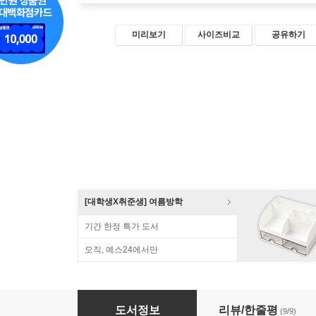
미리보기
사이즈비교
공유하기
[대학생X취준생] 여름방학
기간 한정 특가 도서
오직, 예스24에서만
Must Have 성낙현의 JSP 자바 웹 프로그래밍
도서정보
리뷰/한줄평
(9/9)