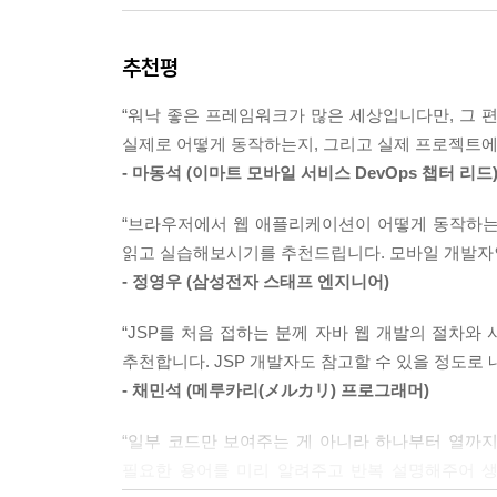
“강의도 듣고 책도 읽어봤는데, 직접 해보려니 눈앞
추천평
‘백문이 불여일타’라는 말을 아시나요? 백 번 듣는
“워낙 좋은 프레임워크가 많은 세상입니다만, 그 편
합니다. 이 책에 나오는 모든 예제는 복사/붙여넣기
실제로 어떻게 동작하는지, 그리고 실제 프로젝트에
- 마동석 (이마트 모바일 서비스 DevOps 챕터 리드
“복습은 어떻게 해야 하나요?”
“브라우저에서 웹 애플리케이션이 어떻게 동작하는지 
학생들의 단골 질문이네요. 저는 항상 “여러 번 
읽고 실습해보시기를 추천드립니다. 모바일 개발자인
방법입니다. 예제가 만만치 않게 길지만 직접 타
- 정영우 (삼성전자 스태프 엔지니어)
개발자로 만들어줄 것입니다.
“JSP를 처음 접하는 분께 자바 웹 개발의 절차와
[숫자로 보는 책의 특징]
추천합니다. JSP 개발자도 참고할 수 있을 정도로 
- 채민석 (메루카리(メルカリ) 프로그래머)
- 3단계로 익히는 JSP : 난이도와 흐름을 고려한
“일부 코드만 보여주는 게 아니라 하나부터 열까지 
필요한 용어를 미리 알려주고 반복 설명해주어 생
- 7가지 프로젝트 : 3가지 게시판, 4가지 스킬업