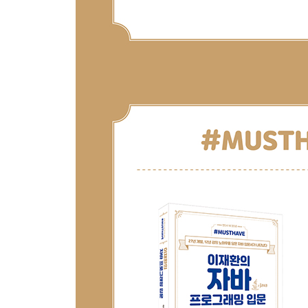
__18.6 동작 확인 2
__18.7 문제 해결
__학습 마무리