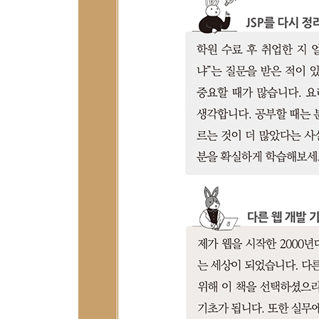
__8.4 글쓰기
__8.5 상세 보기
__8.6 수정하기
__8.7 삭제하기
__학습 마무리
9장 [Project] 게시판에 페이징 기능 넣기 ★★★☆
__9.1 프로젝트 구상
__9.2 8장 소스 코드 복사
__9.3 더미 데이터 입력
__9.4 페이징용 쿼리문 작성
__9.5 DAO 수정
__9.6 List.jsp 수정
__9.7 동작 확인
__학습 마무리
[2단계] 고급 기능으로 스킬 레벨업