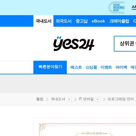
국내도서
외국도서
중고샵
eBook
크레마클럽
C
빠른분야찾기
베스트
신상품
이벤트
바이백
매
웰컴
국내도서
IT 모바일
프로그래밍 언어