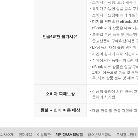
소비자의 사용, 포장 개봉에 
복제가 가능한 상품 등의 포장을 
소비자의 요청에 따라 개별
디지털 컨텐츠인 eBook, 
eBook 대여 상품은 대여 기
모바일 쿠폰 등록 후 취소/환
반품/교환 불가사유
중고상품이 구매확정(자동 
LP상품의 재생 불량 원인이 기
시간의 경과에 의해 재판매가
전자상거래 등에서의 소비자
eBook 세트 상품은 일괄 
1개의 상품으로 취급 및 판매
우, 세트 상품 전부 및 세트
상품의 불량에 의한 반품, 교
소비자 피해보상
준하여 처리됨
환불 지연에 따른 배상
대금 환불 및 환불 지연에 
회사소개
인재채용
이용약관
개인정보처리방침
청소년보호정책
도서홍보안내