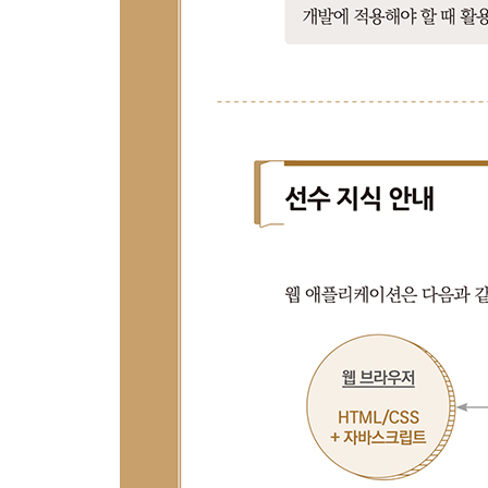
10장 표현 언어(EL : Expression Language)
__10.1 표현 언어란?
__10.2 EL의 내장 객체
__10.3 컬렉션 사용하기
__10.4 EL의 연산자들
__10.5 인스턴스 메서드 호출
__10.6 정적 메서드 호출
__학습 마무리
11장 JSP 표준 태그 라이브러리(JSTL)
__11.1 JSTL이란?
__11.2 JSTL 사용 설정
__11.3 코어(Core) 태그
__11.4 국제화(Formatting) 태그