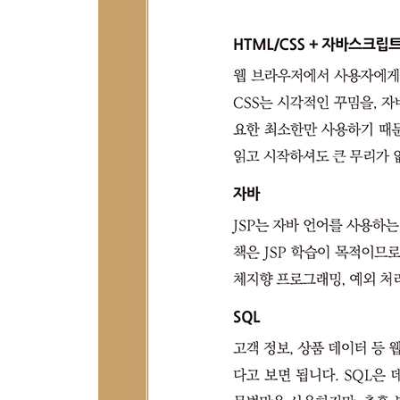
__11.5 XML 태그
__학습 마무리
12장 파일 업로드 및 다운로드
__12.1 라이브러리 추가하기
__12.2 파일 업로드
__12.3 파일 목록 보기
__12.4 파일 다운로드
__학습 마무리
13장 서블릿(Servlet)
__13.1 서블릿이란?
__13.2 서블릿 컨테이너
__13.3 서블릿의 동작 방식
__13.4 서블릿 작성 규칙