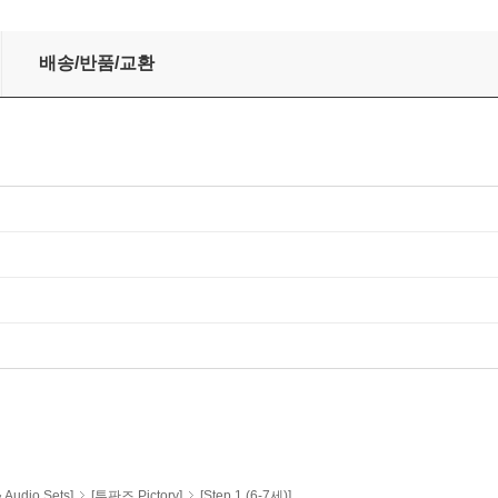
+CD)
배송/반품/교환
udio Sets]
[투판즈 Pictory]
[Step 1 (6-7세)]