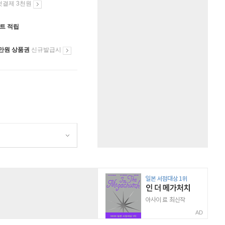
첫결제 3천원
인트 적립
만원 상품권
신규발급시
AD