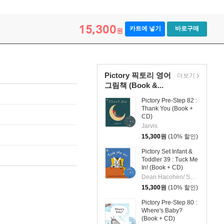
15,300
카트에 넣기
바로구매
원
Pictory 픽토리 영어
더보기
그림책 (Book &...
Pictory Pre-Step 82 :
Thank You (Book +
CD)
Jarvis
15,300
원
(10% 할인)
Pictory Set Infant &
Toddler 39 : Tuck Me
In! (Book + CD)
Dean Hacohen/ Sherry Scharschmidt (ILT)
15,300
원
(10% 할인)
Pictory Pre-Step 80 :
Where's Baby?
(Book + CD)