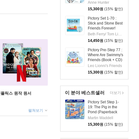
Anne Hunter
15,300
원
(15% 할인)
Pictory Set 1-70 :
Stick and Stone Best
Friends Forever!
(Book+CD)
Beth Ferry/ Tom Lichtenheld (ILT)
14,450
원
(15% 할인)
Pictory Pre-Step 77 :
Where Are Swimmy's
Friends (Book + CD)
Leo Lionni's Friends
15,300
원
(15% 할인)
이 분야 베스트셀러
더보기
X 넷플릭스 원작 원서
Pictory Set Step 1-
19: The Pig in the
펼쳐보기
Pond (Paperback
Set)
Martin Waddell
15,300
원
(15% 할인)