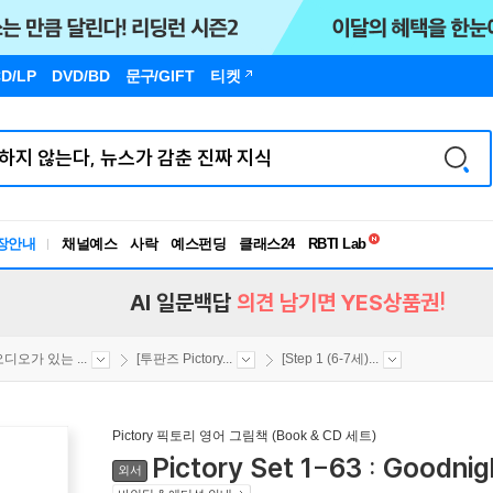
D/LP
DVD/BD
문구
/GIFT
티켓
장안내
채널예스
사락
예스펀딩
클래스24
독서유형검사
RBTI Lab
독서유형검사
AI 일문백답
의견 남기면 YES상품권!
오디오가 있는 ...
[투판즈 Pictory...
[Step 1 (6-7세)...
Pictory 픽토리 영어 그림책 (Book & CD 세트)
Pictory Set 1-63 : Goodni
외서