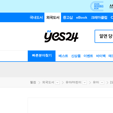
국내도서
외국도서
중고샵
eBook
크레마클럽
C
빠른분야찾기
베스트
신상품
이벤트
바이백
매
웰컴
외국도서
유아/어린이
유아
[