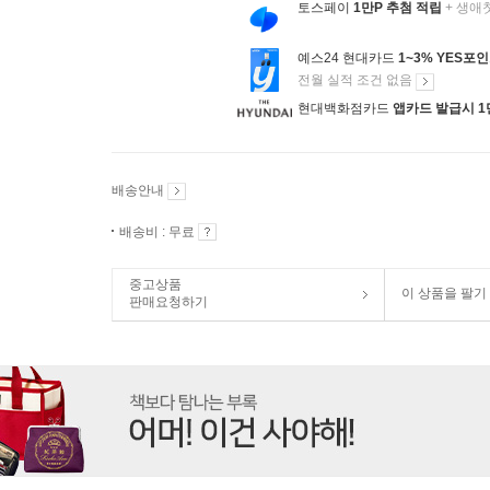
토스페이
1만P 추첨 적립
+ 생애
예스24 현대카드
1~3% YES포
전월 실적 조건 없음
현대백화점카드
앱카드 발급시 1
배송안내
배송비 : 무료
중고상품
이 상품을 팔기
판매요청하기