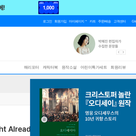
로그인
회원가입
마이페이지
카트
주문/배송
고객센터
Gl
해리포터
캐릭터북
원작소설
어린이특가세트
회원리뷰
ght Already! (Book+CD)
[ Paperback+Audio CD ]