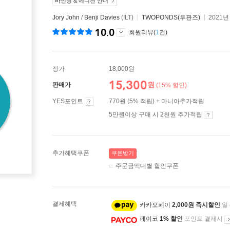
바인딩 & 에디션 안내
Jory John
/
Benji Davies
(ILT)
TWOPONDS(투판즈)
2021년
10.0
회원리뷰(
1
건)
정가
18,000원
15,300
원
판매가
(15% 할인)
YES포인트
770원 (5% 적립) + 마니아추가적립
5만원이상 구매 시 2천원 추가적립
추가혜택쿠폰
쿠폰받기
주문금액대별 할인쿠폰
결제혜택
카카오페이
2,000원 즉시할인
일
페이코
1% 할인
포인트 결제시