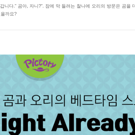
니다." 곰아, 자니?". 잠에 막 들려는 찰나에 오리의 방문은 곰을
있을까요?