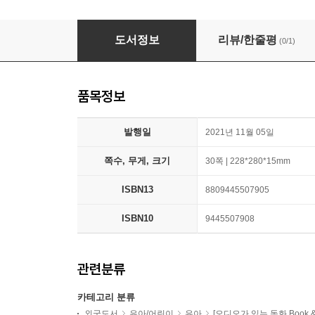
Pictory Set 1-63 : Goodnight Already! (Book
도서정보
리뷰/한줄평
(0/1)
품목정보
발행일
2021년 11월 05일
쪽수, 무게, 크기
30쪽 | 228*280*15mm
ISBN13
8809445507905
ISBN10
9445507908
관련분류
카테고리 분류
외국도서
유아/어린이
유아
[오디오가 있는 동화 Book & A