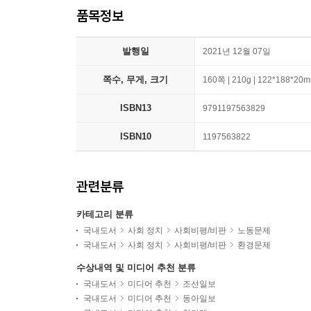
품목정보
발행일
2021년 12월 07일
쪽수, 무게, 크기
160쪽 | 210g | 122*188*20
ISBN13
9791197563829
ISBN10
1197563822
관련분류
카테고리 분류
국내도서
사회 정치
사회비평/비판
노동문제
국내도서
사회 정치
사회비평/비판
환경문제
수상내역 및 미디어 추천 분류
국내도서
미디어 추천
조선일보
국내도서
미디어 추천
동아일보