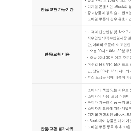
출고 완료 후 10일 이내의 
디지털 콘텐츠인 eBook의 
반품/교환 가능기간
중고상품의 경우 출고 완료일
모바일 쿠폰의 경우 유효기간(
고객의 단순변심 및 착오구
직수입양서/직수입일서중 일
단, 아래의 주문/취소 조건인
오늘 00시 ~ 06시 30분 
반품/교환 비용
오늘 06시 30분 이후 주문
직수입 음반/영상물/기프트 
단, 당일 00시~13시 사이
박스 포장은 택배 배송이 가
소비자의 책임 있는 사유로 
소비자의 사용, 포장 개봉에 
복제가 가능한 상품 등의 포장을 
소비자의 요청에 따라 개별
디지털 컨텐츠인 eBook, 
eBook 대여 상품은 대여 기
모바일 쿠폰 등록 후 취소/환
반품/교환 불가사유