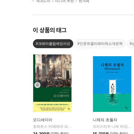
국내도서
미디어 추천
한겨레
이 상품의 태그
#크레마클럽에있어요
#인문위클리레터에소개된책
#
오디세이아
니체의 초월자
호메로스 저/페테르 파울 루벤스 그림/박문재 역
현대지성
프리드리히 니체 저/김철 편역
|
24,300
원
(10% 할인)
15,210
원
(10% 할인)