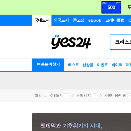
국내도서
외국도서
중고샵
eBook
크레마클럽
C
빠른분야찾기
베스트
신상품
이벤트
바이백
매
웰컴
국내도서
사회 정치
사회비평/비판