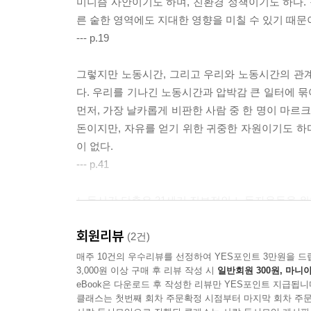
미니즘 사안이기도 하며, 친환경 정책이기도 하다. 
른 숱한 영역에도 지대한 영향을 미칠 수 있기 때문
--- p.19
그렇지만 노동시간, 그리고 우리와 노동시간의 관
다. 우리를 기나긴 노동시간과 압박감 큰 일터에 
먼저, 가장 날카롭게 비판한 사람 중 한 명이 마르
돈이지만, 자유를 얻기 위한 귀중한 자원이기도 하다
이 없다.
--- p.41
노동시간 단축은 21세기 진보적인 노동자운동을 위
미니즘의 과제 역시 진지하게 고려해야 한다. 우리
회원리뷰
다. 우리의 경제, 가정, 생활의 바탕에는 가정에서
(2건)
의 날카로운 끄트머리에서 불안정한 일자리에 종사
매주 10건의 우수리뷰를 선정하여 YES포인트 3만원을 드
3,000원 이상 구매 후 리뷰 작성 시
일반회원 300원, 마니아
현실을 인정하고 모두가 적게 일할 수 있는 방향으로
eBook은 다운로드 후 작성한 리뷰만 YES포인트 지급됩니
--- p.89
클래스는 첫번째 회차 주문확정 시점부터 마지막 회차 주문