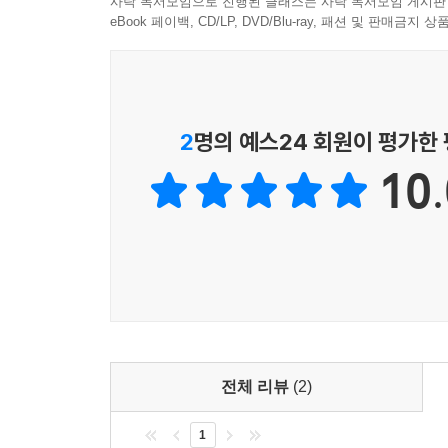
사락 독서모임으로 진행된 클래스는 사락 독서모임 게시판
“노동시간이 긴 가정은 탄소 발자국이 상당히 더 
eBook 페이백, CD/LP, DVD/Blu-ray, 패션 및 판매금
을 보여주는 대목이다. 이 연구는 새벽같이 출근
넣고 돌리기만 하면 되는 간편식, 혹은 비닐에 겹겹
동시간을 단축해야 한다는 주장 가운데서도 중요한
탄소 집약적이기 때문일 뿐만 아니라 노동생활의 
2
명의 예스24 회원이 평가한
--- p.98
10.
전체 리뷰
(2)
1