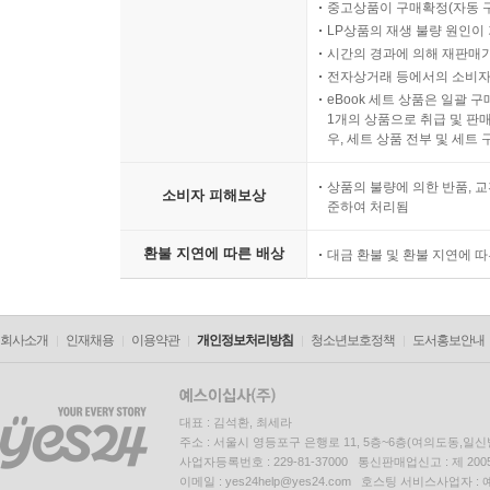
중고상품이 구매확정(자동 
LP상품의 재생 불량 원인이 기
시간의 경과에 의해 재판매가
전자상거래 등에서의 소비자
eBook 세트 상품은 일괄 
1개의 상품으로 취급 및 판매
우, 세트 상품 전부 및 세트
상품의 불량에 의한 반품, 교
소비자 피해보상
준하여 처리됨
환불 지연에 따른 배상
대금 환불 및 환불 지연에 
회사소개
인재채용
이용약관
개인정보처리방침
청소년보호정책
도서홍보안내
대표 : 김석환, 최세라
주소 : 서울시 영등포구 은행로 11, 5층~6층(여의도동,일신
사업자등록번호 : 229-81-37000 통신판매업신고 : 제 200
이메일 : yes24help@yes24.com 호스팅 서비스사업자 :