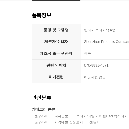
품목정보
품명 및 모델명
빈티지 스티커팩 6종
제조자/수입자
Shenzhen Products Compa
제조국 또는 원산지
중국
관련 연락처
070-8831-4371
허가관련
해당사항 없음
관련분류
카테고리 분류
문구/GIFT
디자인문구
스티커/테잎
패턴/그래픽스티커
문구/GIFT
가격대별 상품보기
5천원↓