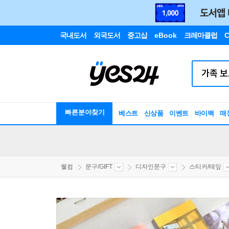
국내도서
외국도서
중고샵
eBook
크레마클럽
C
빠른분야찾기
베스트
신상품
이벤트
바이백
매
웰컴
문구/GIFT
디자인문구
스티커/테잎