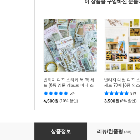
이 상품을 구입하신 분
빈티지 다꾸 스티커 북 팩 세
빈티지 대형 다꾸 
트 [8종 영문 레트로 미니 조
세트 70매 [8종 인
각 인스 데코 인스타 감성 다
사진 포토 풍경 레
5건
9건
이어리스티커]
다이어리스티커]
4,500
원
(10% 할인)
3,500
원
(8% 할인)
빈티지 다꾸 스티커 팩 세트 북 50매 [6종 인스
상품정보
리뷰/한줄평
(3/8)