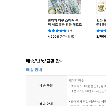
빈티지 다꾸 스티커 북
압화 꽃
팩 세트 [8종 영문 레트로
0매 [
미니 조각 인스 데코 인
이어리
5건
스타 감성 다이어리스티
나뭇잎
커]
4,500
원
(10% 할인)
커]
2,900
배송/반품/교환 안내
배송 안내
판매자 배송
배송 구분
택배사 : CJ대한통운 (상황에
배송비 : 3,000원 (
도서산간 : 
판매자가 직접 배송하는 상
배송 안내