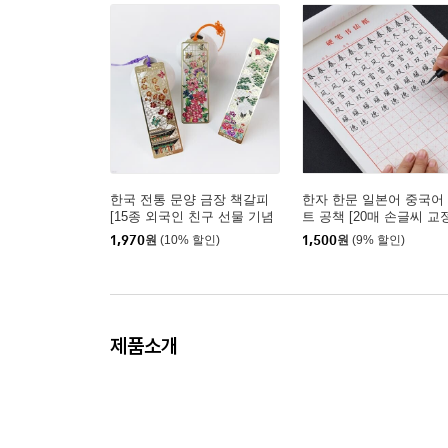
한국 전통 문양 금장 책갈피
한자 한문 일본어 중국어
[15종 외국인 친구 선물 기념
트 공책 [20매 손글씨 교
품 답례품 한복 북마크 외국
습장 미자미공지 모눈노트
1,970
원
(10% 할인)
1,500
원
(9% 할인)
한국적인 금속 북클립 독서굿
즈]
제품소개