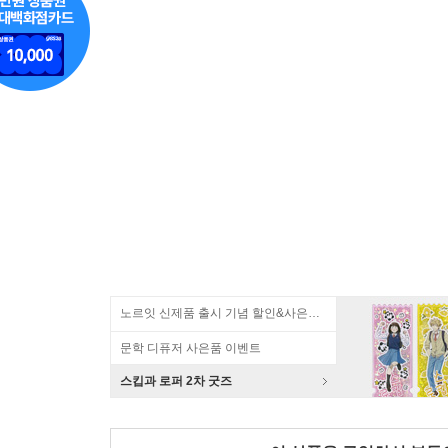
노르잇 신제품 출시 기념 할인&사은품 증정!
문학 디퓨저 사은품 이벤트
스킵과 로퍼 2차 굿즈