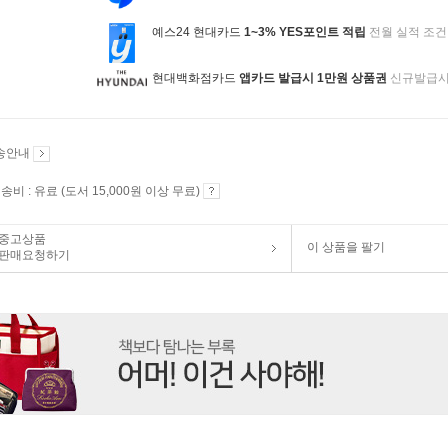
예스24 현대카드
1~3% YES포인트 적립
전월 실적 조건
현대백화점카드
앱카드 발급시 1만원 상품권
신규발급
송안내
송비 : 유료 (도서 15,000원 이상 무료)
중고상품
이 상품을 팔기
판매요청하기