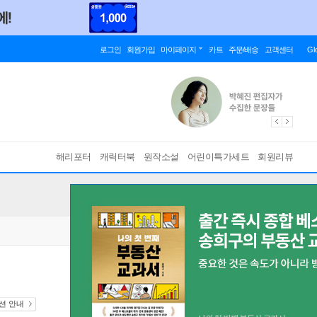
로그인
회원가입
마이페이지
카트
주문/배송
고객센터
Gl
해리포터
캐릭터북
원작소설
어린이특가세트
회원리뷰
디션 안내