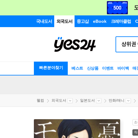
국내도서
외국도서
중고샵
eBook
크레마클럽
C
빠른분야찾기
베스트
신상품
이벤트
바이백
매
웰컴
외국도서
일본도서
만화/애니
소
직