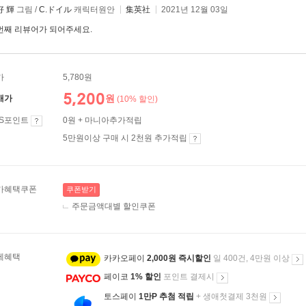
好 輝
그림 /
C.ドイル
캐릭터원안
集英社
2021년 12월 03일
번째 리뷰어가 되어주세요.
가
5,780원
5,200
원
매가
(10% 할인)
ES포인트
0원 + 마니아추가적립
5만원이상 구매 시 2천원 추가적립
가혜택쿠폰
쿠폰받기
주문금액대별 할인쿠폰
제혜택
카카오페이
2,000원 즉시할인
일 400건, 4만원 이상
페이코
1% 할인
포인트 결제시
토스페이
1만P 추첨 적립
+ 생애첫결제 3천원