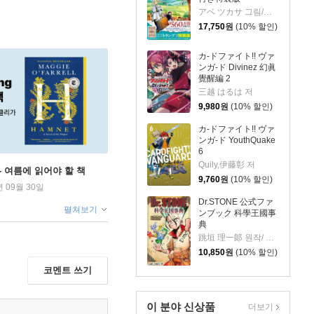
アベ ツカサ 그림/山田 鐘人 원작
17,750
원
(10% 할인)
カ-ドファイト!! ヴァ
ンガ-ド Divinez 幻眞
覺醒編 2
三越 はるは 저
9,980
원
(10% 할인)
カ-ドファイト!! ヴァ
ンガ-ド YouthQuake
6
Quily,伊藤彰 저
ng - 여름에 읽어야 할 책
9,760
원
(10% 할인)
년 09월 30일
Dr.STONE 公式ファ
펼쳐보기
ンブック 科學王國事
典
跳垣 理一郞 원작/ Boichi 저
10,850
원
(10% 할인)
코멘트 쓰기
이 분야 신상품
더보기