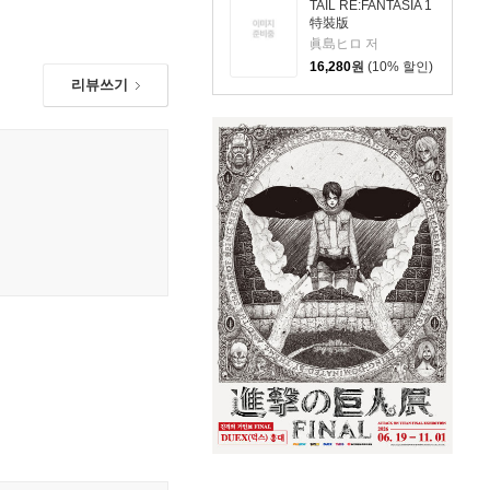
TAIL RE:FANTASIA 1
特裝版
眞島ヒロ 저
16,280
원
(10% 할인)
리뷰쓰기