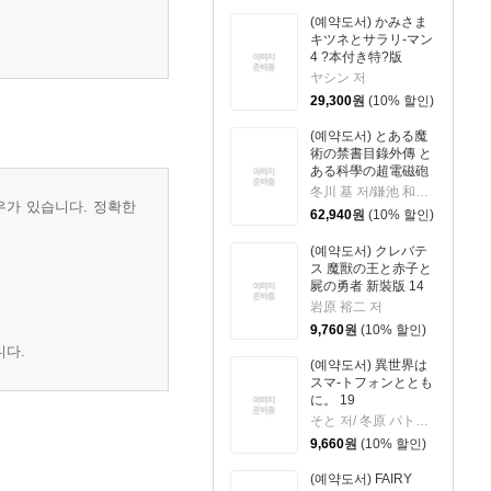
(예약도서) かみさま
キツネとサラリ-マン
4 ?本付き特?版
ヤシン 저
29,300
원
(10% 할인)
(예약도서) とある魔
術の禁書目錄外傳 と
ある科學の超電磁砲
21 特裝版
冬川 基 저/鎌池 和馬 원작
우가 있습니다. 정확한
62,940
원
(10% 할인)
(예약도서) クレバテ
ス 魔獸の王と赤子と
屍の勇者 新裝版 14
岩原 裕二 저
9,760
원
(10% 할인)
니다.
(예약도서) 異世界は
スマ-トフォンととも
に。 19
そと 저/ 冬原 パトラ 원작
9,660
원
(10% 할인)
(예약도서) FAIRY