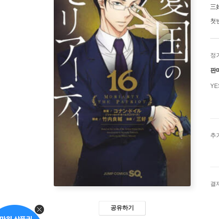
三
첫
정
판
Y
추
결
공유하기