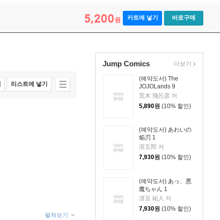
5,200
카트에 넣기
바로구매
원
Jump Comics
더보기
(예약도서) The
매
리스트에 넣기
JOJOLands 9
荒木 飛呂彦 저
5,890
원
(10% 할인)
(예약도서) あわいの
焔刃 1
溶五郎 저
7,930
원
(10% 할인)
(예약도서) あっ、悪
魔ちゃん 1
冴豆 祐人 저
7,930
원
(10% 할인)
펼쳐보기