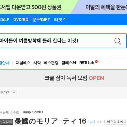
D/LP
DVD/BD
문구
/GIFT
티켓
독서유형검사
RBTI Lab
장안내
채널예스
사락
예스펀딩
클래스24
독서유형검사
크클 심야 독서 모임
OPEN
판타지
Jump Comics
득공제
수입
憂國のモリア-ティ 16
[ コミック ]
수입일서
바인딩 & 에