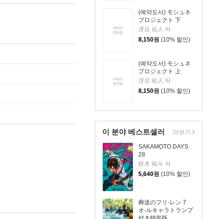
(예약도서) モシュネ
プロジェクト 下
冴豆 祐人 저
8,150
원
(10% 할인)
(예약도서) モシュネ
プロジェクト 上
冴豆 祐人 저
8,150
원
(10% 할인)
이 분야 베스트셀러
더보기
SAKAMOTO DAYS
28
鈴木 祐斗 저
5,640
원
(10% 할인)
葬送のフリ-レン 7
オ-ルキャラトランプ
付き特裝版