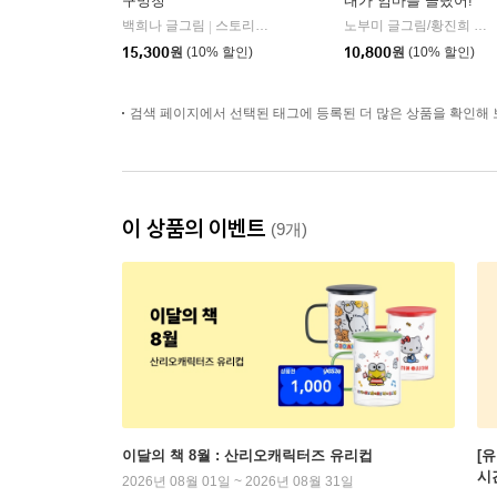
구멍청
내가 엄마를 골랐어!
백희나 글그림
스토리보울
노부미 글그림/황진희 역
|
|
15,300
원
(10% 할인)
10,800
원
(10% 할인)
검색 페이지에서 선택된 태그에 등록된 더 많은 상품을 확인해 
이 상품의 이벤트
(9개)
이달의 책 8월 : 산리오캐릭터즈 유리컵
[
시
2026년 08월 01일 ~ 2026년 08월 31일