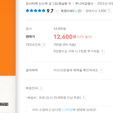
요시타케 신스케
글그림/
권남희
역
주니어김영사
2021년 10
9.7
회원리뷰(
61
건)
판매지수 3,600
정가
14,000원
12,600
원
판매가
(10% 할인)
YES포인트
700원 (5% 적립)
5만원이상 구매 시 2천원 추가적립
결제혜택
카드/간편결제 혜택을 확인하세요
배송안내
배송비 : 유료 (도서 15,000원 이상 무료)
이미 소장하고 있다면
2,100원
에 판매해 보세요!