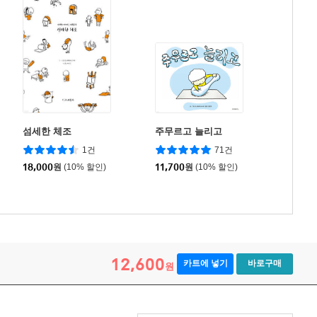
섬세한 체조
주무르고 늘리고
1건
71건
18,000
원
(10% 할인)
11,700
원
(10% 할인)
12,600
카트에 넣기
바로구매
원