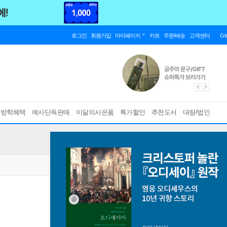
로그인
회원가입
마이페이지
카트
주문/배송
고객센터
Gl
름방학혜택
예사단독판매
이달의사은품
특가할인
추천도서
대량/법인