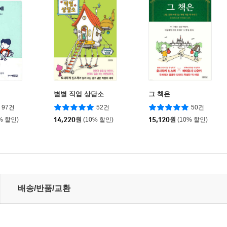
별별 직업 상담소
그 책은
97건
52건
50건
% 할인)
14,220
원
(10% 할인)
15,120
원
(10% 할인)
배송/반품/교환