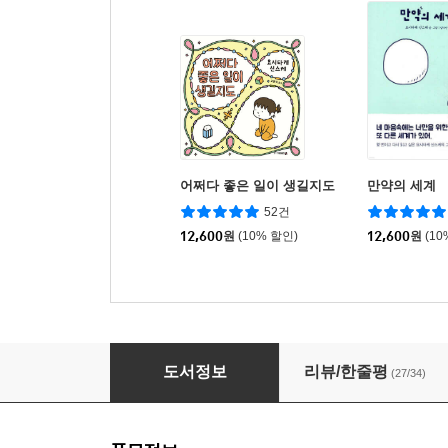
어쩌다 좋은 일이 생길지도
만약의 세계
52건
12,600
원
(10% 할인)
12,600
원
(10
도망치고, 찾고
도서정보
리뷰/한줄평
(27/34)