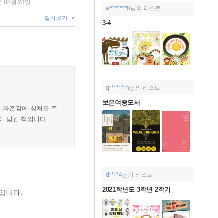
년 08월 23일
w*******0
님의 리스트
펼쳐보기
3-4
q*******h
님의 리스트
보은여중도서
. 자존감에 상처를 주
이 담긴 책입니다.
d****4
님의 리스트
2021학년도 3학년 2학기
입니다.