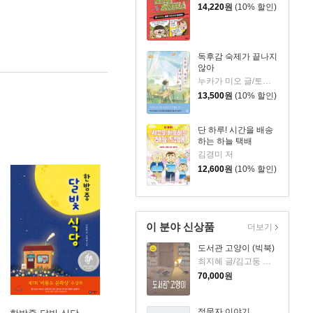
14,220
원
(10% 할인)
독후감 숙제가 끝나지
않아
누카가 미오 글/토티 그림/김지영 역
13,500
원
(10% 할인)
단 하루! 시간을 배송
하는 하늘 택배
김경미 저
12,600
원
(10% 할인)
이 분야 신상품
더보기
도서관 고양이 (빅북)
최지혜 글/김고둥 그림
70,000
원
정문자 이야기