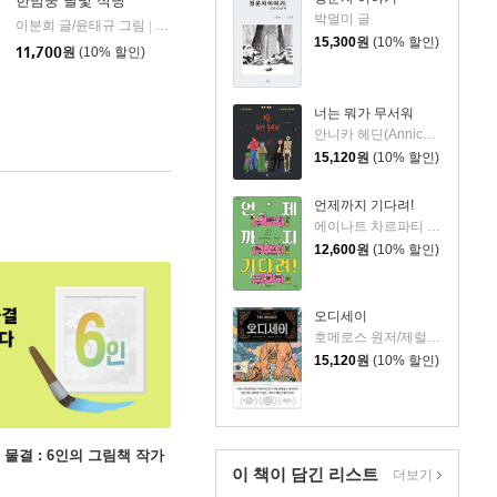
한밤중 달빛 식당
박멀미 글
이분희 글/윤태규 그림
보물창고
비룡소
|
|
15,300
원
(10% 할인)
11,700
원
(10% 할인)
너는 뭐가 무서워
안니카 헤딘(Annica Hedin) 글/한나 클린타게 (Hanna Klinthage) 그림
15,120
원
(10% 할인)
언제까지 기다려!
에이나트 차르파티 글그림/정재원 역
12,600
원
(10% 할인)
오디세이
호메로스 원저/제럴딘 매코크런 글/김재용 역/장시은 감수
15,120
원
(10% 할인)
 물결 : 6인의 그림책 작가
이 책이 담긴
리스트
더보기