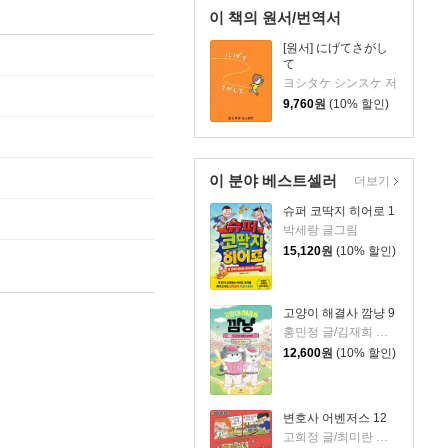
이 책의 원서/번역서
[원서] にげてさがし
て
ヨシタケ シンスケ 저
9,760
원
(10% 할인)
이 분야 베스트셀러
더보기
슈퍼 코딱지 히어로 1
박세랑 글그림
15,120
원
(10% 할인)
고양이 해결사 깜냥 9
홍민정 글/김재희 그림
12,600
원
(10% 할인)
변호사 어벤저스 12
고희정 글/최미란 그림/신주영 감수