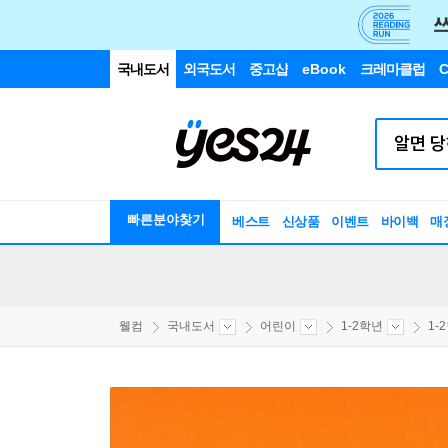
국내도서
외국도서
중고샵
eBook
크레마클럽
C
빠른분야찾기
베스트
신상품
이벤트
바이백
매
웰컴
국내도서
어린이
1-2학년
1-