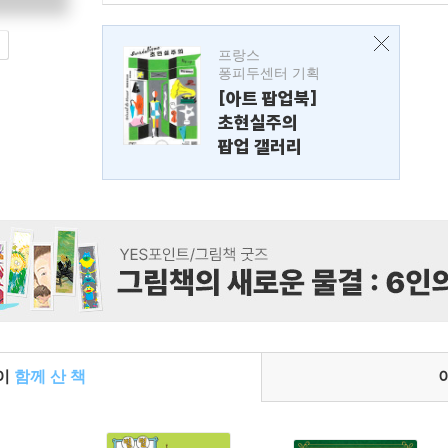
프랑스
퐁피두센터 기획
[아트 팝업북]
초현실주의
팝업 갤러리
들이
함께 산 책