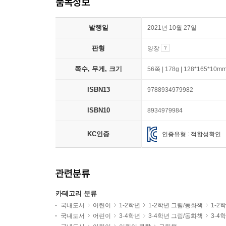
품목정보
발행일
2021년 10월 27일
판형
양장
쪽수, 무게, 크기
56쪽 | 178g | 128*165*10m
ISBN13
9788934979982
ISBN10
8934979984
KC인증
인증유형 : 적합성확인
관련분류
카테고리 분류
국내도서
어린이
1-2학년
1-2학년 그림/동화책
1-2
국내도서
어린이
3-4학년
3-4학년 그림/동화책
3-4