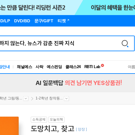
D/LP
DVD/BD
문구
/GIFT
티켓
독서유형검사
RBTI Lab
장안내
채널예스
사락
예스펀딩
클래스24
여
독서유형검사
AI 일문백답
의견 남기면 YES상품권!
2학년 그림/동...
1-2학년 창작동...
소득공제
오늘의책
도망치고, 찾고
[ 양장 ]