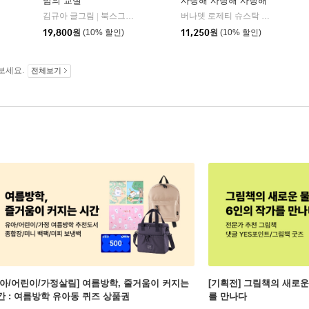
밤의 교실
사랑해 사랑해 사랑해
위즈덤하우스
김규아 글그림
북스그라운드
버나뎃 로제티 슈스탁 글/캐롤라인 제인 처치 그림/신형건 역
|
19,800
원
(10% 할인)
11,250
원
(10% 할인)
보세요.
전체보기
유아/어린이/가정살림] 여름방학, 줄거움이 커지는
[기획전] 그림책의 새로운
간 : 여름방학 유아동 퀴즈 상품권
를 만나다