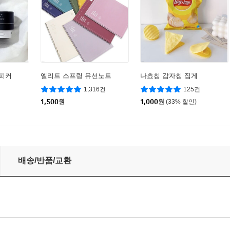
피커
엘리트 스프링 유선노트
나쵸칩 감자칩 집게
1,316건
125건
1,500
원
1,000
원
(33% 할인)
+칼집포함
배송/반품/교환