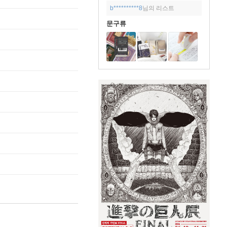
b**********8
님의 리스트
문구류