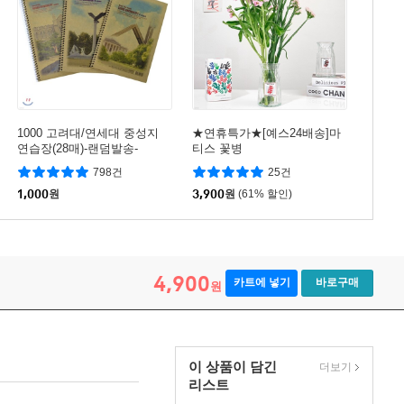
1000 고려대/연세대 중성지
★연휴특가★[예스24배송]마
연습장(28매)-랜덤발송-
티스 꽃병
798건
25건
1,000
원
3,900
원
(61% 할인)
4,900
카트에 넣기
바로구매
원
이 상품이 담긴
더보기
리스트