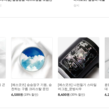
시
상시
원 곤
[예스굿즈] 승승장구 기원, 승
[예스굿즈] 나전칠기 스타일
윤
천하는 구름 크리스탈 문진
머그컵_문방사우
대
6,500
원
(19% 할인)
8,400
원
(30% 할인)
6,