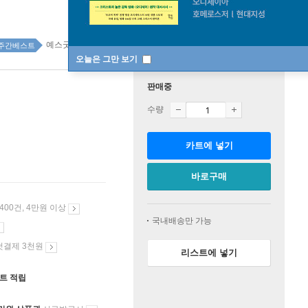
예스굿즈 1위
주간베스트
오늘은 그만 보기
판매중
수량
카트에 넣기
바로구매
 400건, 4만원 이상
국내배송만 가능
첫결제 3천원
리스트에 넣기
인트 적립