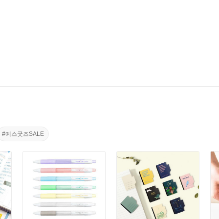
#예스굿즈SALE