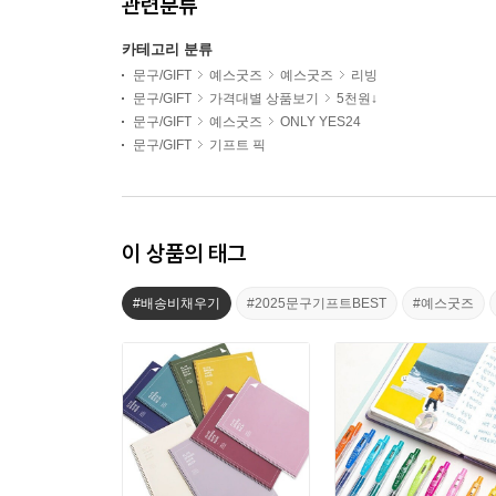
관련분류
카테고리 분류
문구/GIFT
예스굿즈
예스굿즈
리빙
문구/GIFT
가격대별 상품보기
5천원↓
문구/GIFT
예스굿즈
ONLY YES24
문구/GIFT
기프트 픽
이 상품의 태그
#배송비채우기
#2025문구기프트BEST
#예스굿즈