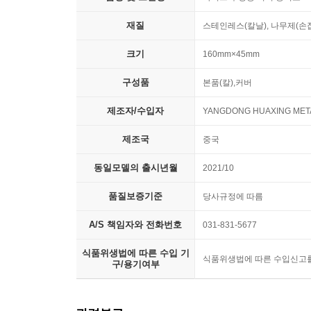
재질
스테인레스(칼날), 나무제(손
크기
160mm×45mm
구성품
본품(칼),커버
제조자/수입자
YANGDONG HUAXING META
제조국
중국
동일모델의 출시년월
2021/10
품질보증기준
당사규정에 따름
A/S 책임자와 전화번호
031-831-5677
식품위생법에 따른 수입 기
식품위생법에 따른 수입신고
구/용기여부