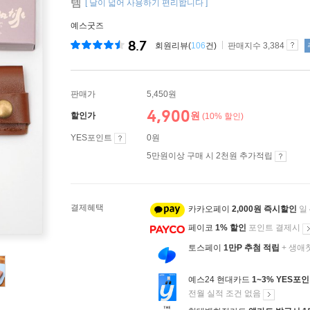
템
[ 날이 넓어 사용하기 편리합니다 ]
예스굿즈
8.7
회원리뷰(
106
건)
판매지수 3,384
판매가
5,450원
4,900
원
할인가
(10% 할인)
YES포인트
0원
5만원이상 구매 시 2천원 추가적립
결제혜택
카카오페이
2,000원 즉시할인
일
페이코
1% 할인
포인트 결제시
토스페이
1만P 추첨 적립
+ 생애
예스24 현대카드
1~3% YES포
전월 실적 조건 없음