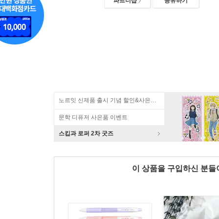
파트너샵
공유하기
노르잇 신제품 출시 기념 할인&사은품 증정!
문학 디퓨저 사은품 이벤트
스킵과 로퍼 2차 굿즈
이 상품을 구입하신 분