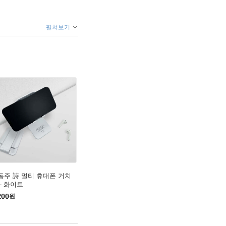
펼쳐보기
동주 詩 멀티 휴대폰 거치
 - 화이트
200
원