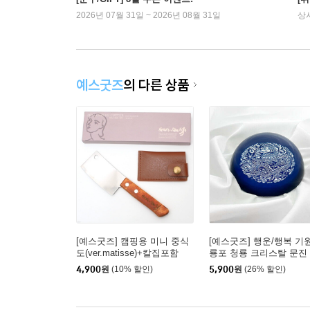
2026년 07월 31일 ~ 2026년 08월 31일
상
예스굿즈
의 다른 상품
[예스굿즈] 캠핑용 미니 중식
[예스굿즈] 행운/행복 기
도(ver.matisse)+칼집포함
룡포 청룡 크리스탈 문진
4,900
원
(10% 할인)
5,900
원
(26% 할인)