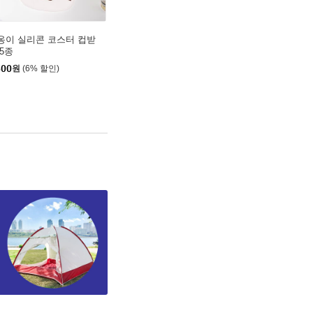
옹이 실리콘 코스터 컵받
 5종
500
원
(6% 할인)