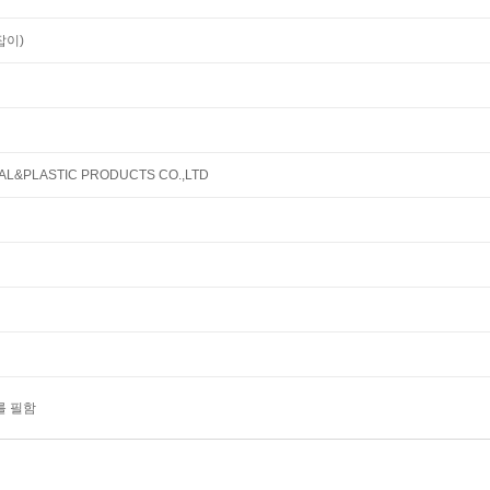
잡이)
L&PLASTIC PRODUCTS CO.,LTD
를 필함