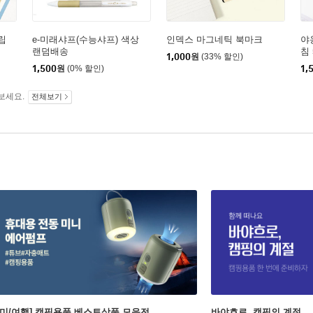
립
e-미래샤프(수능샤프) 색상
인덱스 마그네틱 북마크
야
랜덤배송
침
1,000
원
(33% 할인)
1,500
원
(0% 할인)
1,
보세요.
전체보기
취미/여행] 캠핑용품 베스트상품 모음전
바야흐로, 캠핑의 계절