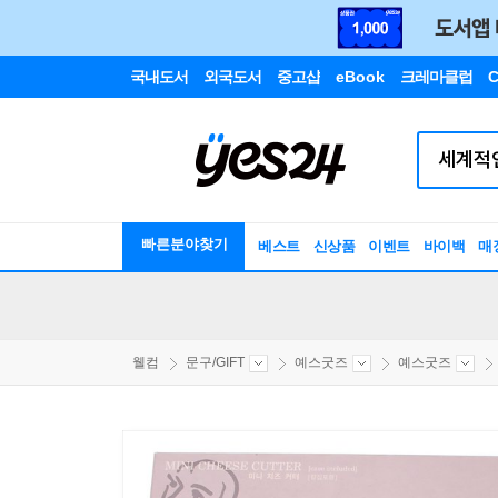
국내도서
외국도서
중고샵
eBook
크레마클럽
C
빠른분야찾기
베스트
신상품
이벤트
바이백
매
웰컴
문구/GIFT
예스굿즈
예스굿즈