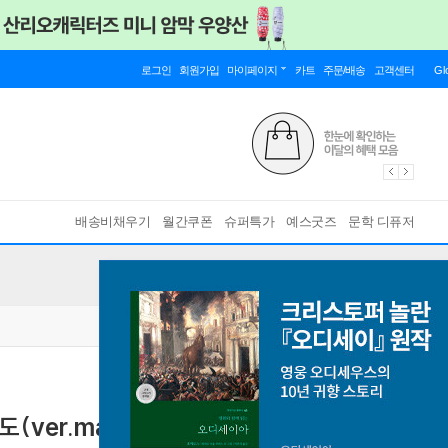
로그인
회원가입
마이페이지
카트
주문/배송
고객센터
Gl
배송비채우기
월간쿠폰
슈퍼특가
예스굿즈
문학 디퓨저
(ver.matisse)+칼집포함
캠핑에 딱맞는 잇