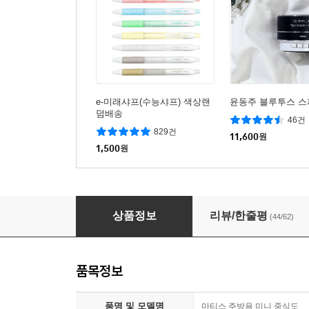
e-미래샤프(수능샤프) 색상랜
윤동주 블루투스 스
덤배송
46건
829건
11,600
원
1,500
원
[예스굿즈] 캠핑용 미니 중식도(ver.matisse)
상품정보
리뷰/한줄평
(44/62)
품목정보
품명 및 모델명
마티스 주방용 미니 중식도