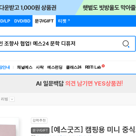
D/LP
DVD/BD
문구
/GIFT
티켓
독서유형검사
장안내
채널예스
사락
예스펀딩
클래스24
RBTI Lab
독서유형검사
AI 일문백답
의견 남기면 YES상품권!
리빙
강력추천
[예스굿즈] 캠핑용 미니 중식도
문구/GIFT