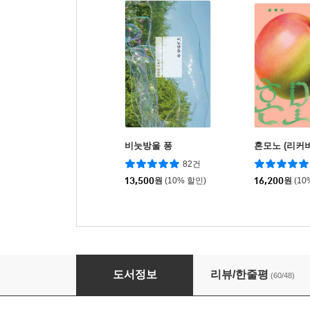
비눗방울 퐁
혼모노 (리커버
82건
13,500
원
(10% 할인)
16,200
원
(10
브로콜리 펀치
도서정보
리뷰/한줄평
(60/48)