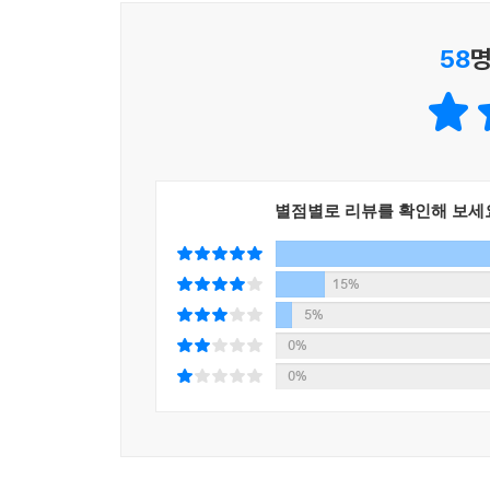
펀치」). 6년 차 아이돌 팬의 티끌 한 점 없는 이
남자친구가 바닥을 뒹굴던 손톱에 빙의해 5년 만
58
명
갑자기 기이한 사건이 찾아들지만 그들은 그리 놀
식물로 되살아난 아버지는 살아 있을 때처럼 딸 
들어준다. 번역가인 유진은 자신이 사과라고 믿는
손색없는” 아버지와의 대화가 가능하다는 사실은 
환상과 현실이 적절히 섞인 이유리의 세계에 휘말
수영을 가르쳐주는 수영 강사(「이구아나와 나」)쯤
별점별로 리뷰를 확인해 보세
자신의 호흡에 쉽게 적응시키고 하고 싶은 이야기를
15%
마음의 매듭이 자아낸 일상의 환상
5%
누구를 미워하고 괴로워하고 […]
0%
그런 나쁜 것들을 맘속에 오래 넣고 있다 보면 사람
0%
사람이 사람이 아니게 되는 것이지.
―「브로콜리 펀치」
나는 어쩌고 싶은 걸까. 계속하고 싶은 걸까, 그만두