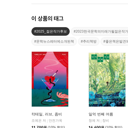
이 상품의 태그
#2025_젊은작가후보
#2023한국문학의미래가될젊은작
#문학뉴스레터에소개된책
#추리책방
#좋은책은발견
칵테일, 러브, 좀비
일억 번째 여름
조예은 저
안전가옥
청예 저
창비
|
|
11,700
원
(10% 할인)
14,400
원
(10% 할인)