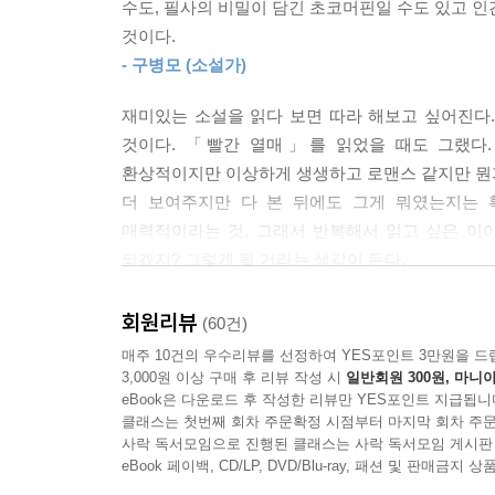
--- 「평평한 세계」 중에서
수도, 필사의 비밀이 담긴 초코머핀일 수도 있고 인
한국 문학에 관심 있는 독자라면 이미 여러 기획
것이다.
부지런히 발표해왔다. 『브로콜리 펀치』에서 이유
나는 이구아나가 떠나길 바라는 걸까, 떠나지 않길 
- 구병모 (소설가)
아무렇지 않은 듯 그것을 환대하는 인물들로 인해
쩌고 싶은 걸까. 계속하고 싶은 걸까, 그만두고 싶
사람들이 깊이 억눌리고 엉킨 서로 마음의 매듭을 
도 못한 채 고이고 고여 단단해지는 그런 생각들
재미있는 소설을 읽다 보면 따라 해보고 싶어진다
사람들이 기분이 좋아”지는 글을 쓰고 싶다는 작
않았다.
것이다. 「빨간 열매」를 읽었을 때도 그랬다.
복합적인 맛을 경험하게 될 것이다.
환상적이지만 이상하게 생생하고 로맨스 같지만 뭔가 
--- 「이구아나와 나」 중에서
더 보여주지만 다 본 뒤에도 그게 뭐였는지는 
이유리가 그려내는 환상에, 그 자체로 이미 리얼리
매력적이라는 것, 그래서 반복해서 읽고 싶은 이
문학에 대한 통감으로 조금은 지친 마음을 안고 있
되겠지? 그렇게 될 거라는 생각이 든다.
것이다. 소유정(문학평론가)
- 박솔뫼 (소설가)
회원리뷰
(60건)
이유리 유니버스에 어서 오세요
매주 10건의 우수리뷰를 선정하여 YES포인트 3만원을 드
세계관을 만드는 걸 좋아해요.
3,000원 이상 구매 후 리뷰 작성 시
일반회원 300원, 마니아
머릿속에 세계가 있고, 거기에서 일어나는 일들을 보
eBook은 다운로드 후 작성한 리뷰만 YES포인트 지급됩니
―『경향신문』 인터뷰에서
클래스는 첫번째 회차 주문확정 시점부터 마지막 회차 주문
사락 독서모임으로 진행된 클래스는 사락 독서모임 게시판
eBook 페이백, CD/LP, DVD/Blu-ray, 패션 및 판매금
유골을 화분에 옮겨 심자 아버지가 나무로 되살