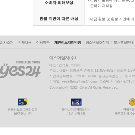
상품의 불량에 의한 반품, 교
소비자 피해보상
준하여 처리됨
환불 지연에 따른 배상
대금 환불 및 환불 지연에 
회사소개
인재채용
이용약관
개인정보처리방침
청소년보호정책
도서홍보안내
대표 : 김석환, 최세라
주소 : 서울시 영등포구 은행로 11, 5층~6층(여의도동,일신
사업자등록번호 : 229-81-37000 통신판매업신고 : 제 200
이메일 : yes24help@yes24.com 호스팅 서비스사업자 :
Copyright ⓒ YES24 Corp. All Rights Reserved.