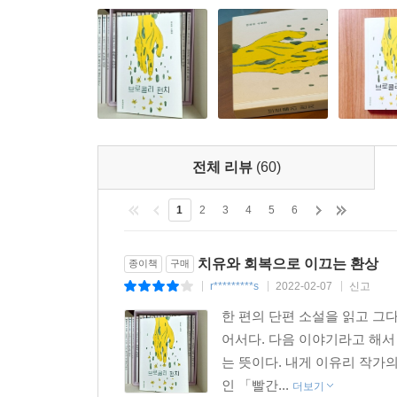
계속하면 어떻게 되고 그만두면 어떻게 되나. 안으
품다가 잠들곤 했다.
―「이구아나와 나」
비일상이 섞인 소설 속 현실은 우리의 현실만큼 
보여주지만 다 본 뒤에도 그게 뭐였는지는 확신할 
복잡한 맛이 느껴진다. 유쾌한 단맛과 처량한 쓴맛
단순히 유쾌하다고만 말할 수 없는 이유는 인물들
전체 리뷰
(60)
때문이다. 마음속에 힘듦을 숨겨둔 채로 오랜 시
인물들은 부정적인 감정을 풀어내는 데는 영 익숙지
1
2
3
4
5
6
상대 선수를 때리기 위해 밉지도 않은 사람을 억
과거에 가해자들의 괴롭힘이 아무 타격도 주지 않
치유와 회복으로 이끄는 환상
종이책
구매
「이구아나와 나」에서 친구에게 직설을 듣고 자괴감에
r*********s
2022-02-07
신고
|
|
|
그 쓰레기한테.” 푹 꺼진 눈두덩과 생기 없는 나의
한 편의 단편 소설을 읽고 그
싶다는 이구아나를 본 ‘나’는 고민에 빠진다. “나는
어서다. 다음 이야기라고 해서
엉킨 매듭”(소설가 구병모 추천사)을 환상으로 가시
는 뜻이다. 내게 이유리 작가
인 「빨간...
더보기
서로를 구원하는 우연한 유대