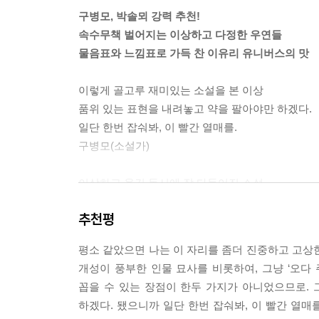
어 모아서 갖고 있었거든요 처음에는. 근데 그걸 
구병모, 박솔뫼 강력 추천!
때마다 손이 베일 만큼 날카로웠는데, 갈수록 각을
속수무책 벌어지는 이상하고 다정한 우연들
--- 「손톱 그림자」 중에서
물음표와 느낌표로 가득 찬 이유리 유니버스의 맛
분명 나였다면, 아니 사람이었다면 민망하여 헛기침
이렇게 골고루 재미있는 소설을 본 이상
보기 좋은 실패였다. 하지만 왜가리는 그러지 않았
품위 있는 표현을 내려놓고 약을 팔아야만 하겠다.
여기는 것에 가까웠다고나 할까. […] 왜가리에게는
일단 한번 잡숴봐, 이 빨간 열매를.
았다.
구병모(소설가)
--- 「왜가리 클럽」 중에서
이상하고 웃긴 동시에 잘 다듬어진 소설,
기괴하지 않은 정신병은 사실 현대 사회를 살아가는
다 본 뒤에도 그게 뭐였는지는 확신할 수 없는 묘한
있지 못하는 사람들보다는 차라리 돌과 대화하는 편이
추천평
박솔뫼(소설가)
--- 「치즈 달과 비스코티」 중에서
평소 같았으면 나는 이 자리를 좀더 진중하고 고상
2020년 『경향신문』 신춘문예로 작품 활동
듣고 싶지 않았다. 미안했다는 말, 용서해달라는 말
개성이 풍부한 인물 묘사를 비롯하여, 그냥 ‘오다
“능청스러우면서도 낯선 상상력과 활달한 문체”가 
없는 주제에 꼭 모든 것이 다 괜찮아진 것 같은 느낌
꼽을 수 있는 장점이 한두 가지가 아니었으므로.
비스코티」를 포함해 ‘이유리 유니버스’를 알리는 8
다면 나는 참을 수 없을 것 같았다.
하겠다. 됐으니까 일단 한번 잡숴봐, 이 빨간 열매를