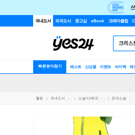
국내도서
외국도서
중고샵
eBook
크레마클럽
C
빠른분야찾기
베스트
신상품
이벤트
바이백
매
웰컴
국내도서
소설/시/희곡
한국소설