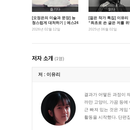
즐기다
읽다
[오정은의 미술과 문장] 능
[젊은 작가 특집] 이유리
청스럽게 대처하기 | 예스24
“최초로 쓴 글은 저를 위
이야기였어요”
2026년 02월 12일
2025년 06월 02일
저자 소개
(1명)
저 :
이유리
결과가 어떻든 과정이 재
까만 고양이, 가끔 등에
근 빠져 있는 것은 게임 
활동을 시작했다. 단편집