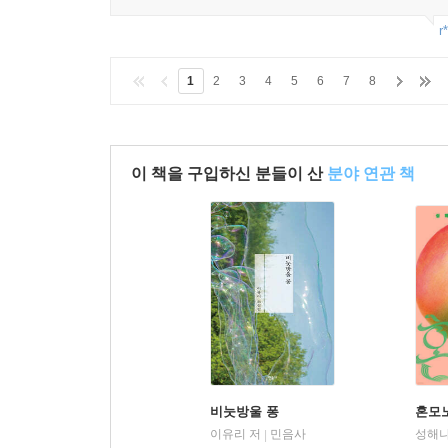
r
1
2
3
4
5
6
7
8
이 책을 구입하신 분들이 산
분야 연관 책
비눗방울 퐁
혼모노
이유리 저
민음사
성해나
|