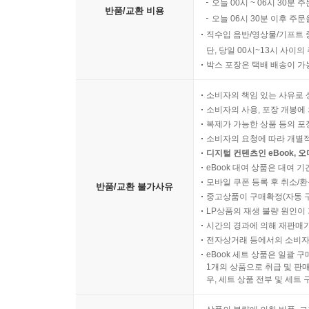
오늘 00시 ~ 06시 30분 
반품/교환 비용
오늘 06시 30분 이후 주문
직수입 음반/영상물/기프트 
단, 당일 00시~13시 사이
박스 포장은 택배 배송이 가
소비자의 책임 있는 사유로 
소비자의 사용, 포장 개봉에 
복제가 가능한 상품 등의 포장을 
소비자의 요청에 따라 개별
디지털 컨텐츠인 eBook, 
eBook 대여 상품은 대여 기
모바일 쿠폰 등록 후 취소/환
반품/교환 불가사유
중고상품이 구매확정(자동 
LP상품의 재생 불량 원인이 기
시간의 경과에 의해 재판매가
전자상거래 등에서의 소비자
eBook 세트 상품은 일괄 
1개의 상품으로 취급 및 판매
우, 세트 상품 전부 및 세트