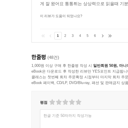
짤깍 들어맞았고, 그 순간부터 시계는 마치 이 집
게 잘 왔어요 통통튀는 상상력으로 읽을때 기분
나는 밟고 서 있던 의자에서 내려오며 이것이 소설
이 리뷰가 도움이 되었나요?
짓게 된다면 그 책의 말미에 이 이야기를 쓸 수도 
2021년 가을
1
2
3
4
5
6
이유리
한줄평
(48건)
1,000원 이상 구매 후 한줄평 작성 시
일반회원 50원, 마니
eBook은 다운로드 후 작성한 리뷰만 YES포인트 지급됩니
클래스는 첫번째 회차 주문확정 시점부터 마지막 회차 주문
eBook 페이백, CD/LP, DVD/Blu-ray, 패션 및 판매금
평점
한글 기준 50자까지 작성가능