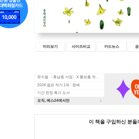
미리보기
사이즈비교
카드뉴스
공
뮤지컬 〈휴남동 서점〉X 황보름 작가 북토크
2026 젊은 작가 1위 : 청예
기간 한정 특가 도서
오직, 예스24에서만
이 책을 구입하신 분