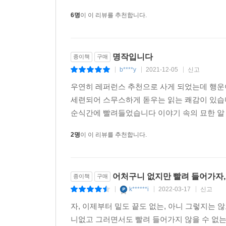
6명
이 이 리뷰를 추천합니다.
그저 새가 물고기를 잡는 모습일 뿐인데 신기하게도
감흥을 나만 느낀 게 아니라 여기 모인 네 명의 
것을 나는 새삼 깨달았고 그 사실이 왠지 재미있고
명작입니다
종이책
구매
―「왜가리 클럽」
b****y
2021-12-05
신고
|
|
|
우연히 레퍼런스 추천으로 사게 되었는데 행
“엉킨 매듭”을 마주한 다음엔 어떻게 될까. 이유리
세련되어 스무스하게 돋우는 읽는 쾌감이 있습
같이 버림받은 이구아나가 ‘나’의 새로운 의지
순식간에 빨려들었습니다 이야기 속의 묘한 알 
여자친구이자 사회복지사인 ‘나’, ‘나’가 돌보는 
얽혀 있지 않은, 어쩌면 우연에 가까운 관계인 
2명
이 이 리뷰를 추천합니다.
‘수정’은 갑자기 나타난 전 남자친구 ‘용준’의 유령
있도록 돕는다. 이는 용준을 위한 것이기도 하지만
어처구니 없지만 빨려 들어가자, 
종이책
구매
함께 밥을 먹고, 산 위에 올라가 소리를 지르고, 별
k******i
2022-03-17
신고
|
|
|
방황하던 ‘양미’를 위로한 것은 왜가리의 사냥 장면
자, 이제부터 밑도 끝도 없는, 아니 그렇지는
브로콜리」의 ‘나’에게도 “다 이해한다”고 말해주는
니없고 그러면서도 빨려 들어가지 않을 수 없는
능력은 나를 믿어주는 사람이 생기는 순간 흔들린다