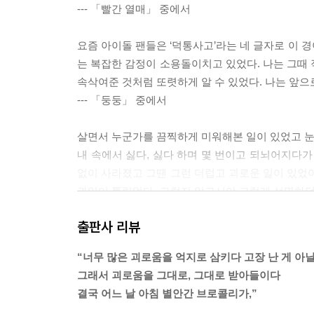
--- 「빨간 열매」 중에서
요즘 아이돌 팬들은 ‘덕통사고’라는 네 글자로 이 경
는 복잡한 감정이 소용돌이치고 있었다. 나는 그때 
속삭여준 것처럼 또렷하게 알 수 있었다. 나는 앞으로
--- 「둥둥」 중에서
살면서 누군가를 끔찍하게 미워해본 일이 있었고 눈물
내 속에서 싫다, 싫다 하며 몇 번이고 되뇌어지다가 
없이 사라졌고 그땐 그런 더럽고 괴로운 일이 있었어
과임이 틀림없다, 그렇지 않고서야 그렇게 선명하던
갈 수가 없으니까, 나를 다시 안온한 상태로 되돌리
출판사 리뷰
--- 「브로콜리 펀치」 중에서
“너무 많은 괴로움을 억지로 삼키다 고장 난 게 아닐
그냥 그랬어요. 잊지 못할 거라고 생각했고 잊으면
그래서 괴로움을 그대로, 그대로 받아들이다
잊었군요.
결국 어느 날 아침 별안간 브로콜리가,”
한 번에 다 잊은 건 아니고 조금씩, 그러니까 예를