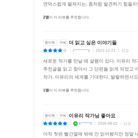
연덕스럽게 펼쳐지는, 좀처럼 발견하기 힘들지만
말할 수밖에 없는 사이에서도 “지독하게 외면해왔지
바라볼 수 있게 된다”(문학평론가 소유정). 아
2명
이 이 리뷰를 추천합니다.
『브로콜리 펀치』는 보여주고 있는 게 아닐까.
“열심히 해도 안 되는 일이 있지. 살다 보면 꼭 있
더 읽고 싶은 이야기들
종이책
구매
실패와 상처를 체념 없이 말끔한 마음으로 받아들
r*********s
2021-12-21
신고
|
|
|
왜가리를 부러워하면서 함께 웃을 수 있다면, 그것
새로운 작가를 만날 때 설렘이 있다. 이유리 
다정한 얼굴들”을 이끌고 ‘이유리 유니버스’를 채워
추천글을 읽고 찾아서 그 단편을 읽게 되었고 이
작가. 이유리의 세계를 기대한다. 발랄하면서도 
작가의 말
1명
이 이 리뷰를 추천합니다.
아주 오래전의 이야기다.
어디서 멋진 벽시계를 하나 얻어온 적이 있다. 그
아무것도 걸어두지 않았는지 새삼 의아했을 만큼 딱
이유리 작가님 좋아요
종이책
구매
있는 눈사람 모양의 구멍은 아주 작았고 못 대가리
k******0
2026-08-02
신고
|
|
|
이쯤이다 싶은 곳에 갖다 대기를 반복했으나 구멍과
썼다. 그러다 어느 순간, 전혀 예상치 못한 위치(
아직 첫편 빨간열매 밖에 안 읽어봤지만 정말 