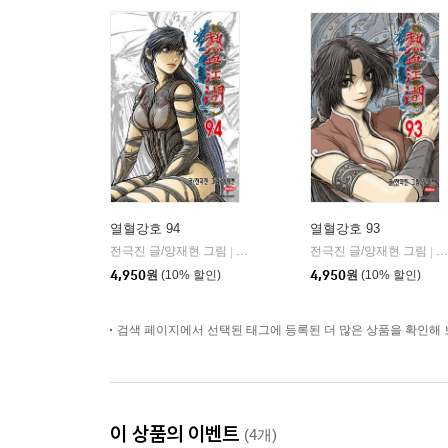
열혈강호 94
열혈강호 93
전극진 글/양재현 그림
대원
전극진 글/양재현 그림
대
|
|
4,950
원
(10% 할인)
4,950
원
(10% 할인)
검색 페이지에서 선택된 태그에 등록된 더 많은 상품을 확인해 
이 상품의 이벤트
(4개)