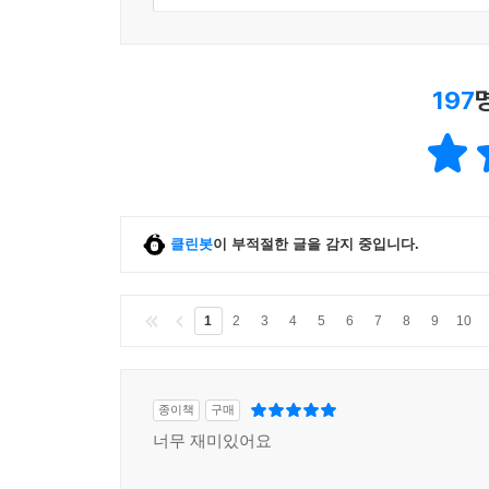
197
클린봇
이 부적절한 글을 감지 중입니다.
1
2
3
4
5
6
7
8
9
10
종이책
구매
너무 재미있어요