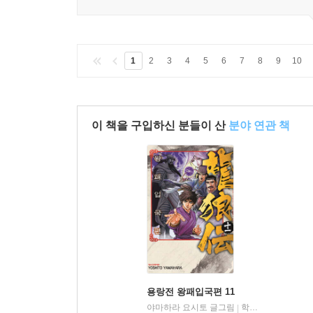
1
2
3
4
5
6
7
8
9
10
이 책을 구입하신 분들이 산
분야 연관 책
용랑전 왕패입국편 11
야마하라 요시토 글그림
학산문화사
|