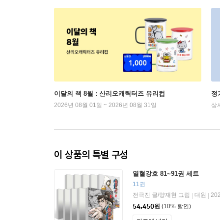
이달의 책 8월 : 산리오캐릭터즈 유리컵
정
2026년 08월 01일 ~ 2026년 08월 31일
상
이 상품의 특별 구성
열혈강호 81~91권 세트
11권
전극진 글/양재현 그림
대원
20
|
|
54,450
원
(10% 할인)