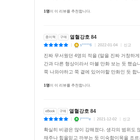
1명
이 이 리뷰를 추천합니다.
열혈강호 84
종이책
구매
s*****6
2022-01-04
신고
|
|
|
진짜 무서웠던 4명의 적을 (말을 진짜 거창하
간과 다른 형상이라서 마블 만화 보는 듯 했습
쭉 나와야하고 쭉 곁에 있어야할 만화인 듯 합니
1명
이 이 리뷰를 추천합니다.
열혈강호 84
eBook
구매
l*****e
2021-12-02
신고
|
|
|
확실히 비광은 많이 강해졌다. 생각의 범위도 
재주나 힘을믿고 까부는 듯 미숙함이목을 조르