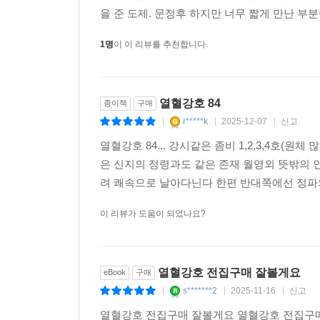
을 준 도제. 문정후 하지만 너무 짧게 만난 부분
1명
이 이 리뷰를 추천합니다.
열혈강호 84
종이책
구매
r*****k
2025-12-07
신고
|
|
|
열혈강호 84... 강시같은 좀비 1,2,3,4호
은 신지의 정령과도 같은 존재 월영외 뜻밖의 
려 쾌속으로 날아다닌다 한편 반대쪽에선 정파의
이 리뷰가 도움이 되었나요?
열혈강호 전집구매 잘볼게요
eBook
구매
s*******2
2025-11-16
신고
|
|
|
열혈강호 전집구매 잘볼게요 열혈강호 전집구