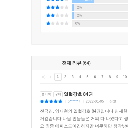
2%
2%
0%
전체 리뷰
(64)
1
2
3
4
5
6
7
8
9
10
열혈강호 84권
종이책
구매
p******7
2022-01-05
신고
|
|
|
전극진, 양재현의 열혈강호 84권입니다 연재
거같습니다 나올 인물들은 거의 다 나왔다고 
요 최종 에피소드이긴하지만 너무하단 생각밖에