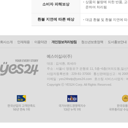
상품의 불량에 의한 반품, 교
소비자 피해보상
준하여 처리됨
환불 지연에 따른 배상
대금 환불 및 환불 지연에 
회사소개
인재채용
이용약관
개인정보처리방침
청소년보호정책
도서홍보안내
대표 : 김석환, 최세라
주소 : 서울시 영등포구 은행로 11, 5층~6층(여의도동,일신
사업자등록번호 : 229-81-37000 통신판매업신고 : 제 200
이메일 : yes24help@yes24.com 호스팅 서비스사업자 :
Copyright ⓒ YES24 Corp. All Rights Reserved.