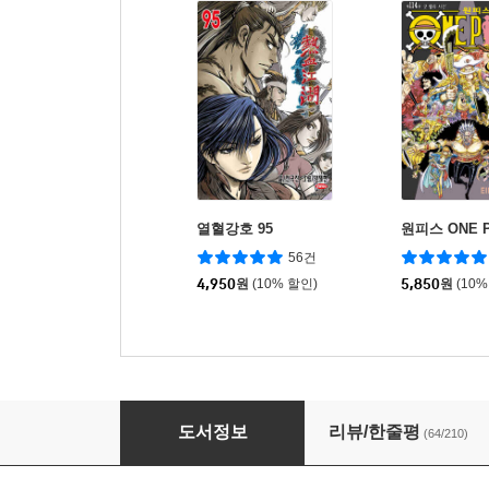
열혈강호 95
원피스 ONE P
56건
4,950
원
(10% 할인)
5,850
원
(10%
열혈강호 84
도서정보
리뷰/한줄평
(64/210)