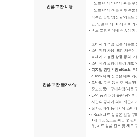
오늘 00시 ~ 06시 30분 
반품/교환 비용
오늘 06시 30분 이후 주문
직수입 음반/영상물/기프트 
단, 당일 00시~13시 사이
박스 포장은 택배 배송이 가
소비자의 책임 있는 사유로 
소비자의 사용, 포장 개봉에 
복제가 가능한 상품 등의 포장을 
소비자의 요청에 따라 개별
디지털 컨텐츠인 eBook, 
eBook 대여 상품은 대여 기
모바일 쿠폰 등록 후 취소/환
반품/교환 불가사유
중고상품이 구매확정(자동 
LP상품의 재생 불량 원인이 기
시간의 경과에 의해 재판매가
전자상거래 등에서의 소비자
eBook 세트 상품은 일괄 
1개의 상품으로 취급 및 판매
우, 세트 상품 전부 및 세트