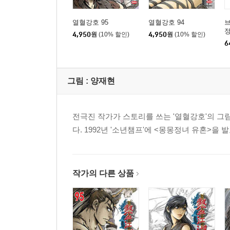
열혈강호 95
열혈강호 94
브
4,950
원
(10% 할인)
4,950
원
(10% 할인)
6
그림 :
양재현
전극진 작가가 스토리를 쓰는 '열혈강호'의 그
다. 1992년 '소년챔프'에 <몽몽정녀 유혼>
작가의 다른 상품