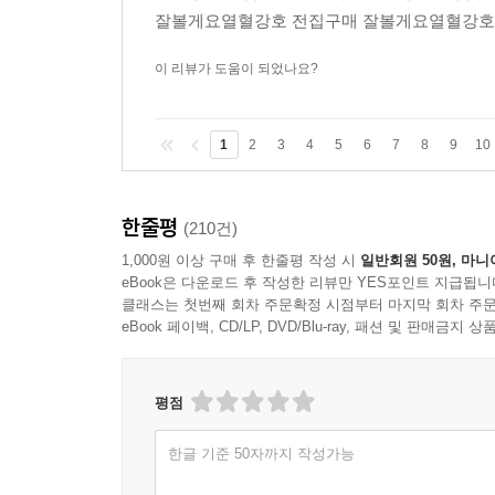
잘볼게요열혈강호 전집구매 잘볼게요열혈강호
이 리뷰가 도움이 되었나요?
1
2
3
4
5
6
7
8
9
10
한줄평
(210건)
1,000원 이상 구매 후 한줄평 작성 시
일반회원 50원, 마니
eBook은 다운로드 후 작성한 리뷰만 YES포인트 지급됩니
클래스는 첫번째 회차 주문확정 시점부터 마지막 회차 주문
eBook 페이백, CD/LP, DVD/Blu-ray, 패션 및 판매금
평점
한글 기준 50자까지 작성가능