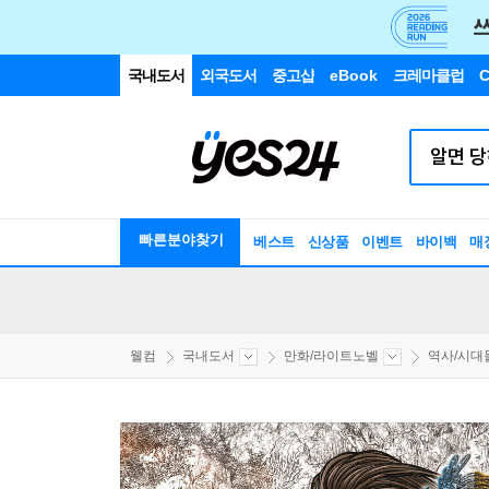
국내도서
외국도서
중고샵
eBook
크레마클럽
C
빠른분야찾기
베스트
신상품
이벤트
바이백
매
웰컴
국내도서
만화/라이트노벨
역사/시대