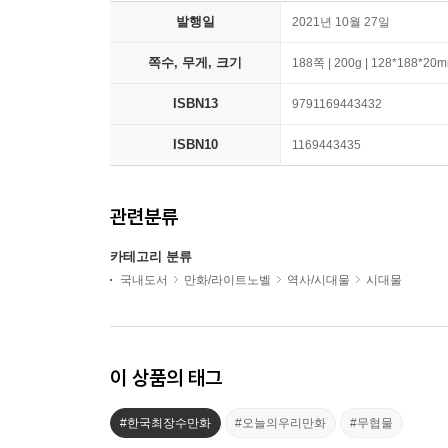
발행일
2021년 10월 27일
쪽수, 무게, 크기
188쪽 | 200g | 128*188*20
ISBN13
9791169443432
ISBN10
1169443435
관련분류
카테고리 분류
국내도서
만화/라이트노벨
역사/시대물
시대물
이 상품의 태그
#한국최장수만화
#오늘의우리만화
#무협물