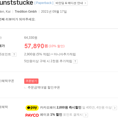
unststucke
[ Paperback ]
바인딩 & 에디션 안내
ten, Kai
Tredition Gmbh
2021년 09월 17일
번째 리뷰어가 되어주세요.
가
64,330원
57,890
원
매가
(10% 할인)
ES포인트
2,900원 (5% 적립) + 마니아추가적립
5만원이상 구매 시 2천원 추가적립
가혜택쿠폰
쿠폰받기
주문금액대별 할인쿠폰
제혜택
카카오페이
2,000원 즉시할인
일 400건, 4만원 이상
페이코
1% 할인
포인트 결제시