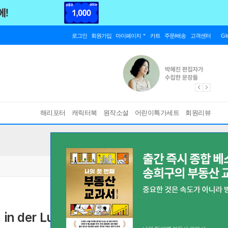
로그인
회원가입
마이페이지
카트
주문/배송
고객센터
Gl
해리포터
캐릭터북
원작소설
어린이특가세트
회원리뷰
, in der Luft schweben und andere