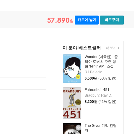
57,890
카트에 넣기
바로구매
원
이 분야 베스트셀러
더보기
Wonder (미국판) : 줄
리아 로버츠 주연 영
화 '원더' 원작 소설
RJ Palacio
6,500
원
(50% 할인)
Fahrenheit 451
Bradbury, Ray D.
8,200
원
(41% 할인)
The Giver 기억 전달
자