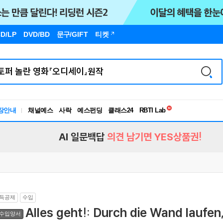
D/LP
DVD/BD
문구
/GIFT
티켓
독서유형검사
RBTI Lab
장안내
채널예스
사락
예스펀딩
클래스24
독서유형검사
AI 일문백답
의견 남기면 YES상품권!
득공제
수입
Alles geht!: Durch die Wand laufen
수입양서