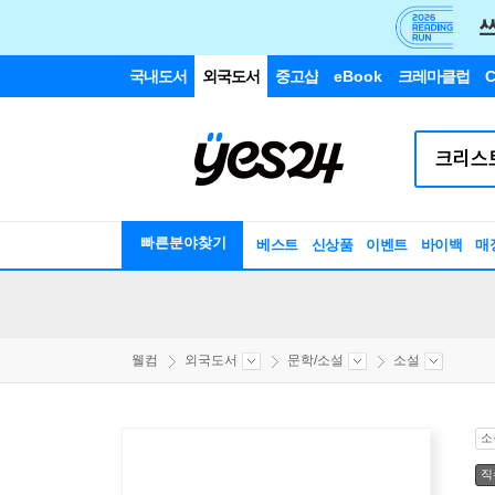
국내도서
외국도서
중고샵
eBook
크레마클럽
C
빠른분야찾기
베스트
신상품
이벤트
바이백
매
웰컴
외국도서
문학/소설
소설
소
직