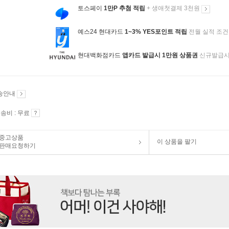
토스페이
1만P 추첨 적립
+ 생애첫결제 3천원
예스24 현대카드
1~3% YES포인트 적립
전월 실적 조건
현대백화점카드
앱카드 발급시 1만원 상품권
신규발급
송안내
송비 : 무료
중고상품
이 상품을 팔기
판매요청하기