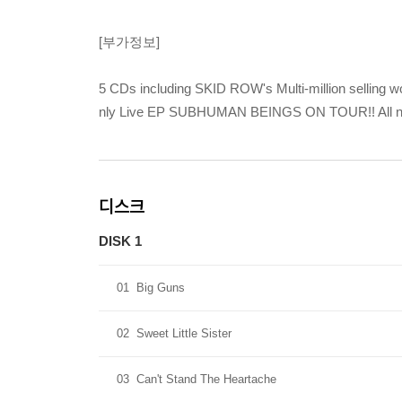
[부가정보]
5 CDs including SKID ROW's Multi-million selling
nly Live EP SUBHUMAN BEINGS ON TOUR!! All ne
디스크
DISK 1
01
Big Guns
02
Sweet Little Sister
03
Can't Stand The Heartache