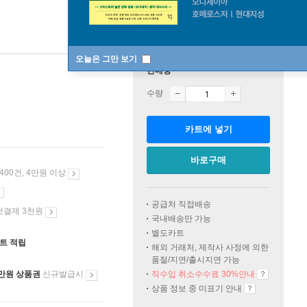
오늘은 그만 보기
판매중
수량
카트에 넣기
바로구매
 400건, 4만원 이상
공급처 직접배송
첫결제 3천원
국내배송만 가능
별도카트
인트 적립
해외 거래처, 제작사 사정에 의한
품절/지연/출시지연 가능
만원 상품권
신규발급시
직수입 취소수수료 30%안내
상품 정보 중 미표기 안내