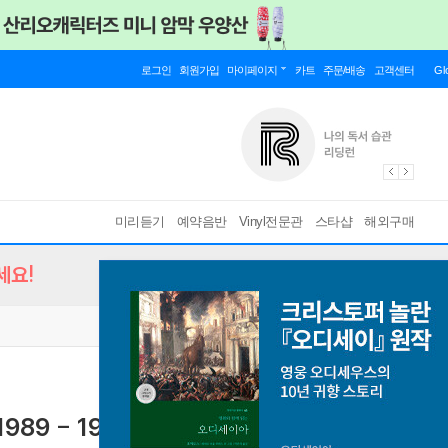
로그인
회원가입
마이페이지
카트
주문/배송
고객센터
Gl
미리듣기
예약음반
Vinyl전문관
스타샵
해외구매
세요!
(1989 - 1996) (5CD Box Set)