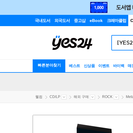
국내도서
외국도서
중고샵
eBook
크레마클럽
C
빠른분야찾기
베스트
신상품
이벤트
바이백
매
웰컴
CD/LP
해외 구매
ROCK
Meta