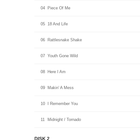
04
Piece Of Me
05
18 And Life
06
Rattlesnake Shake
07
Youth Gone Wild
08
Here I Am
09
Makin' A Mess
10
I Remember You
11
Midnight / Tornado
DISK 2