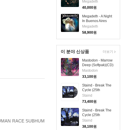
Radio Broadcast
Megadeth
Recording (2CD)
40,000
원
Megadeth - A Night
In Buenos Aires
(2SHM-CD)(일본반)
Megadeth
58,900
원
이 분야 신상품
더보기
Mastodon - Marrow
Deep (Softpak)(CD)
Mastodon
33,100
원
Staind - Break The
Cycle (25th
Anniversary Live)
Staind
(Ltd)(140g Colored
73,400
원
LP)
Staind - Break The
Cycle (25th
Anniversary Live)
SUBHUMAN RACE SUBHUM
Staind
(CD)
38,100
원