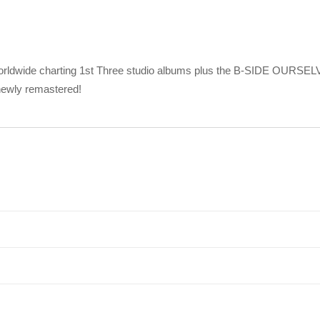
 worldwide charting 1st Three studio albums plus the B-SIDE OURSE
wly remastered!