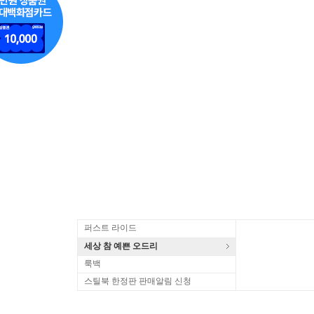
퍼스트 라이드
세상 참 예쁜 오드리
룩백
스틸북 한정판 판매알림 신청