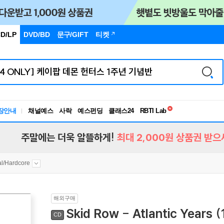
D/LP
DVD/BD
문구
/GIFT
티켓
독서유형검사
RBTI Lab
장안내
채널예스
사락
예스펀딩
클래스24
독서유형검사
주말에는 더욱 알뜰하게!
최대 2,000원 상품권 받으
l/Hardcore
해외구매
Skid Row - Atlantic Years 
CD