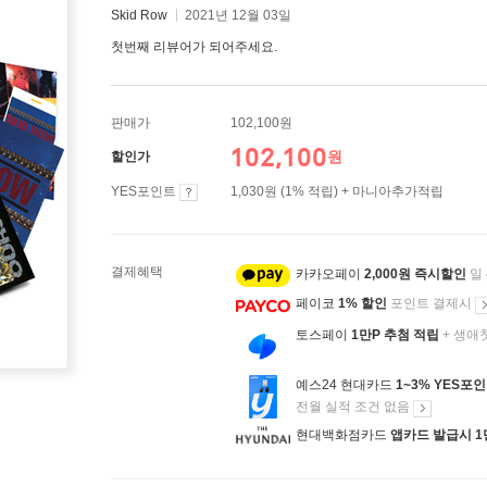
Skid Row
2021년 12월 03일
첫번째 리뷰어가 되어주세요.
판매가
102,100원
102,100
원
할인가
YES포인트
1,030원 (1% 적립) + 마니아추가적립
결제혜택
카카오페이
2,000원 즉시할인
일
페이코
1% 할인
포인트 결제시
토스페이
1만P 추첨 적립
+ 생애
예스24 현대카드
1~3% YES포
전월 실적 조건 없음
현대백화점카드
앱카드 발급시 1