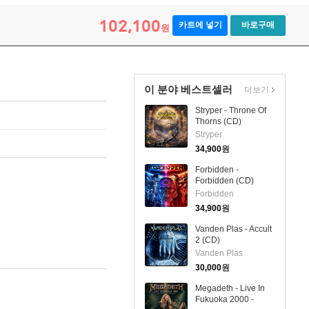
102,100
카트에 넣기
바로구매
원
이 분야 베스트셀러
더보기
Stryper - Throne Of
Thorns (CD)
Stryper
34,900
원
Forbidden -
Forbidden (CD)
Forbidden
34,900
원
Vanden Plas - Accult
2 (CD)
Vanden Plas
30,000
원
Megadeth - Live In
Fukuoka 2000 -