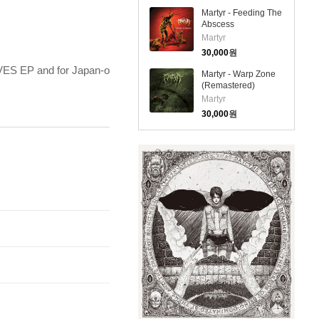
Martyr - Feeding The
Abscess
(Remastered)
Martyr
(Remixed)(CD)
30,000
원
LVES EP and for Japan-o
Martyr - Warp Zone
(Remastered)
(Remixed)(CD)
Martyr
30,000
원