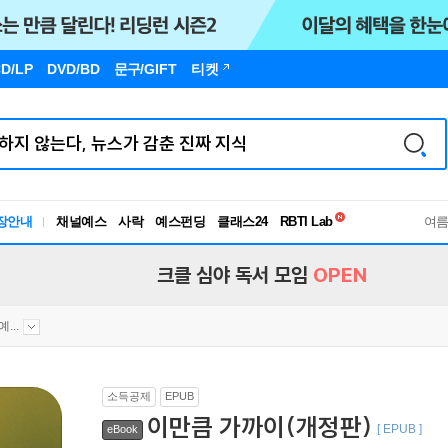
D/LP
DVD/BD
문구
/GIFT
티켓
독서유형검사
RBTI Lab
장안내
채널예스
사락
예스펀딩
클래스24
독서유형검사
여
크클 심야 독서 모임
OPEN
...
소득공제
EPUB
이만큼 가까이(개정판)
[ EPUB ]
eBook