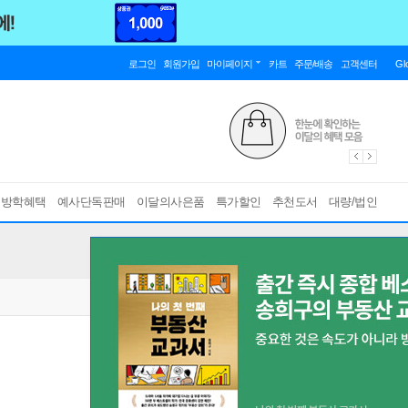
로그인
회원가입
마이페이지
카트
주문/배송
고객센터
Gl
름방학혜택
예사단독판매
이달의사은품
특가할인
추천도서
대량/법인