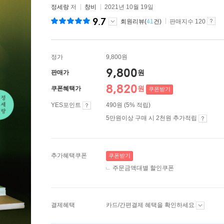
정세랑
저
창비
2021년 10월 19일
9.7
회원리뷰(
41
건)
판매지수 120
정가
9,800원
9,800
원
판매가
8,820
원
쿠폰혜택가
쿠폰받기
YES포인트
490원 (5% 적립)
5만원이상 구매 시 2천원 추가적립
추가혜택쿠폰
쿠폰받기
주문금액대별 할인쿠폰
결제혜택
카드/간편결제 혜택을 확인하세요