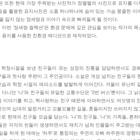
판은 또한 현재 가장 주목받는 사진작가 정멜멜의 사진으로 표지를 
 등을 활용한 표지사진은 소품 하나하나에 숨어 있는 가슴 뭉클한 이
 잃지 않는 정세랑표 이야기 속으로 빠져들게 될 것이다.
이번 ‘정세랑 컬렉션’은 환경 문제에 깊은 관심을 보이는 작가의 
il®) 인증 용지를 사용한 친환경 에디션으로 제작되었다.
 학창시절을 보낸 친구들이 겪는 성장의 진통을 담담하면서도 경쾌
의 친구들과 첫사랑 주완이 그 주인공이다. 소설은 개성 넘치는 친구들의
모습과 학창 시절의 에피소드를 발랄하게 이어간다. 겨울이 유난히 
니던 ‘나’와 친구들의 유일한 교통수단은 ‘2번 버스’뿐이다. 그 낡
그램 이야기를 하고, 짝사랑하는 친구 때문에 아파하면서도 여섯명의 
받으며 십대의 덜컹거리고 꼬불꼬불한 길을, 흔들리지만 쓰러지지 않
으로 현재의 친구들 모습을 담는다. ‘나’와 친구들, ‘나’의 가족들, 
일들은 각각의 씬들이 생생하면서도 재치가 넘쳐 인물들이 주고받는 대
 일을 하게 된 데에는 ‘하주’로 통칭되는 주연의 오빠 하주완의 영향