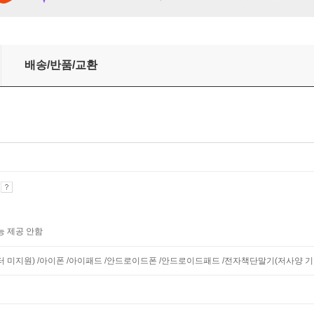
배송/반품/교환
기
능 제공 안함
모니터 미지원) /아이폰 /아이패드 /안드로이드폰 /안드로이드패드 /전자책단말기(저사양 기