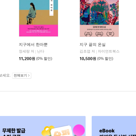
지구에서 한아뿐
지구 끝의 온실
정세랑 저
난다
김초엽 저
자이언트북스
|
|
11,200
원
(0% 할인)
10,500
원
(0% 할인)
보세요.
전체보기