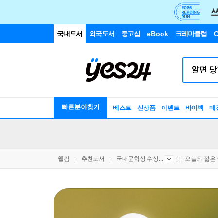
국내도서
외국도서
중고샵
eBook
크레마클럽
C
빠른분야찾기
베스트
신상품
이벤트
바이백
매
웰컴
추천도서
국내문학상 수상...
오늘의 젊은 예