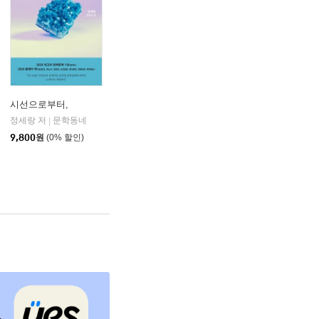
시선으로부터,
정세랑 저
문학동네
|
9,800
원
(0% 할인)