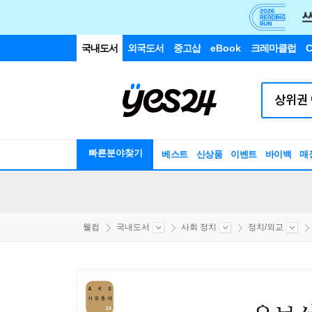
국내도서
외국도서
중고샵
eBook
크레마클럽
C
빠른분야찾기
베스트
신상품
이벤트
바이백
매
웰컴
국내도서
사회 정치
정치/외교