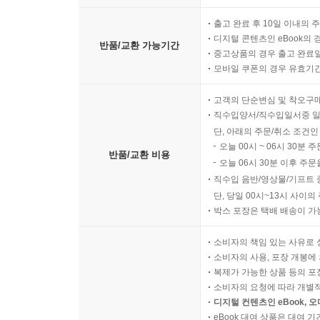
출고 완료 후 10일 이내의 
디지털 콘텐츠인 eBook의 
반품/교환 가능기간
중고상품의 경우 출고 완료일
모바일 쿠폰의 경우 유효기간(
고객의 단순변심 및 착오구
직수입양서/직수입일서중 일
단, 아래의 주문/취소 조건인
오늘 00시 ~ 06시 30분 
반품/교환 비용
오늘 06시 30분 이후 주문
직수입 음반/영상물/기프트 
단, 당일 00시~13시 사이
박스 포장은 택배 배송이 가
소비자의 책임 있는 사유로 
소비자의 사용, 포장 개봉에 
복제가 가능한 상품 등의 포장을 
소비자의 요청에 따라 개별
디지털 컨텐츠인 eBook, 
eBook 대여 상품은 대여 기