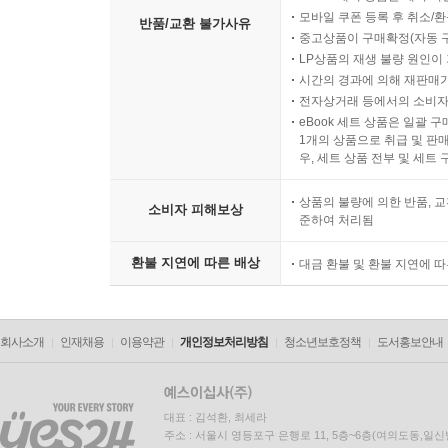
모바일 쿠폰 등록 후 취소/환
반품/교환 불가사유
중고상품이 구매확정(자동 
LP상품의 재생 불량 원인이 기
시간의 경과에 의해 재판매가
전자상거래 등에서의 소비자
eBook 세트 상품은 일괄 
1개의 상품으로 취급 및 판매
우, 세트 상품 전부 및 세트
상품의 불량에 의한 반품, 교
소비자 피해보상
준하여 처리됨
환불 지연에 따른 배상
대금 환불 및 환불 지연에 
회사소개
인재채용
이용약관
개인정보처리방침
청소년보호정책
도서홍보안내
대표 : 김석환, 최세라
주소 : 서울시 영등포구 은행로 11, 5층~6층(여의도동,일신