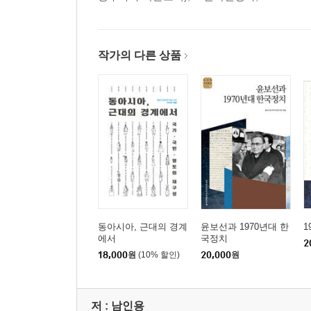
대한민국 외교조직의 창설과 윤보선의 활동 _ 양준
1. 머리말
작가의 다른 상품
2. 정치외교지도자들의 인식
3. 대한민국 수립 직후 외교조직의 탄생
4. 윤보선의 대외활동
5. 맺음말
제2공화국 민주당 정권의 성립과 붕괴-한미관계, 
1. 머리말-미국의 대한정책과 민주당 정권
2. 선행 연구 검토-제2공화국의 권력장
3. 민주당 정권과 한미관계-부인된 군개혁, 부과된
동아시아, 근대의 경계
윤보선과 1970년대 한
1
4. 민주당 정권과 국가-시민사회관계-질서와 경제
에서
국정치
2
18,000
원
(10% 할인)
20,000
원
5. 민주당 정권의 붕괴 과정-미국무부와 국방부의 
6. 민주당 정권 붕괴 요인-미국의 지지 약화, 시민
저 :
남인용