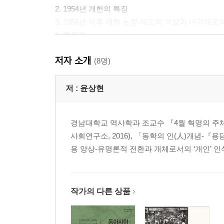
2. 1954년 개헌의 특징
3. 1956년 이후 개헌 논쟁-제도의 역설과 내각제로
4. 맺음말
저자 소개
1956년 정·부통령 선거에서 주요 정당과 후보의 선거
(8명)
1. 머리말
저 :
윤상현
2. 선거 상황 개요
3. 각 정당의 선거 공약과 선거 전략
경남대학교 역사학과 조교수 『4월 혁명의 주체들
4. 각 정당의 정치 광고
사회연구소, 2016), 「동학의 인(人)개념-『용
5. 맺음말
용 양상-유명론적 전환과 개체로서의 ‘개인’ 인식」
1956년 제4대 부통령 선거 과정 분석-장면과 이기
1. 머리말
작가의 다른 상품
2. 5·15선거 이전 장면과 이기붕의 경력
3. 제4대 부통령 선거 과정에 보이는 승인과 패인