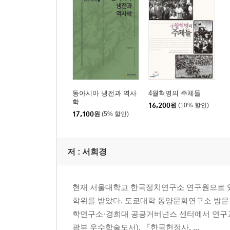
4. 맺음말
제3대 대통령 선거를 중심으로 살펴본 이승만, 신익
1. 머리말
2. 기존 연구의 검토 및 연구 방법
3. 이론적 틀
동아시아 냉전과 역사
4월혁명의 주체들
4. 이승만, 신익희, 조봉암의 리더십
학
16,200
원
(10% 할인)
5. 맺음말
17,100
원
(5% 할인)
1956년 대통령 선거에서 조봉암의 약진 요인 분석 
저 :
서희경
1. 머리말
2. 집합자료로 살펴본 1956년 정부통령 선거 결과
현재 서울대학교 한국정치연구소 연구원으로 
3. 조봉암 과반 득표 지역에 대한 분석-시군구 단위
학위를 받았다. 도쿄대학 동양문화연구소 방문
4. 맺음말
학연구소·경희대 공공거버넌스 센터에서 연구교수
광부 우수학술도서), 『한국헌정사, ...