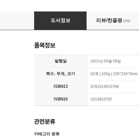
The Earliest Members of the Second Presbyte
도서정보
리뷰/한줄평
(0/0)
품목정보
발행일
2021년 09월 09일
쪽수, 무게, 크기
62쪽 | 100g | 156*234*3mm
ISBN13
9781014815798
ISBN10
1014815797
관련분류
카테고리 분류