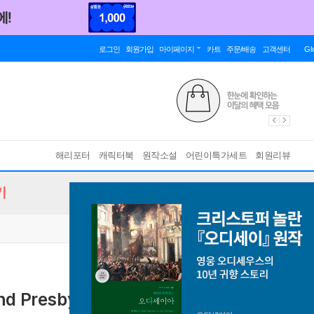
로그인
회원가입
마이페이지
카트
주문/배송
고객센터
Gl
해리포터
캐릭터북
원작소설
어린이특가세트
회원리뷰
기
nd Presbyterian Church of