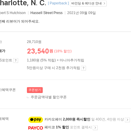
harlotte, N. C.
[ Paperback ]
바인딩 & 에디션 안내
bert S Hutchison
Hassell Street Press
2021년 09월 09일
번째 리뷰어가 되어주세요.
가
28,710원
23,540
원
매가
(18% 할인)
ES포인트
1,180원 (5% 적립) + 마니아추가적립
5만원이상 구매 시 2천원 추가적립
가혜택쿠폰
쿠폰받기
주문금액대별 할인쿠폰
제혜택
카카오페이
2,000원 즉시할인
일 400건, 4만원 이상
페이코
1% 할인
포인트 결제시