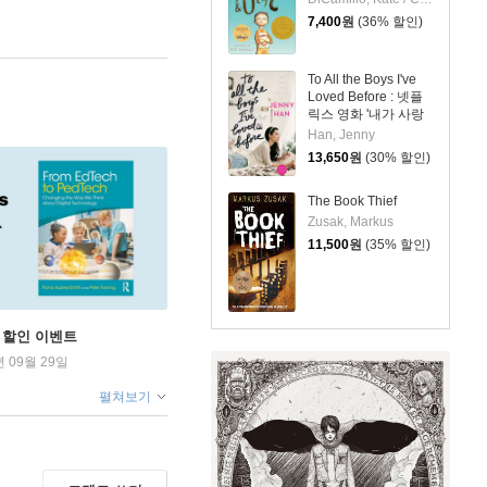
7,400
원
(36% 할인)
To All the Boys I've
Loved Before : 넷플
릭스 영화 '내가 사랑
했던 모든 남자들에
Han, Jenny
게' 원작소설
13,650
원
(30% 할인)
The Book Thief
Zusak, Markus
11,500
원
(35% 할인)
학기 할인 이벤트
년 09월 29일
펼쳐보기