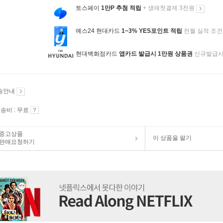
토스페이
1만P 추첨 적립
+ 생애첫결제 3천원
예스24 현대카드
1~3% YES포인트 적립
전월 실적 조건
현대백화점카드
앱카드 발급시 1만원 상품권
신규발급
송안내
송비 : 무료
중고상품
이 상품을 팔기
판매요청하기