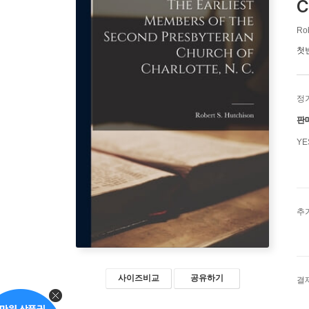
C
Ro
첫
정
판
Y
추
사이즈비교
공유하기
결