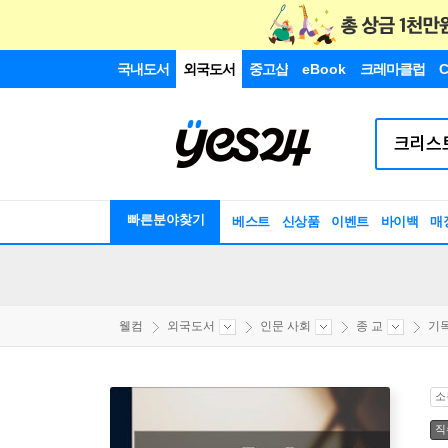
국내도서
외국도서
중고샵
eBook
크레마클럽
C
빠른분야찾기
베스트
신상품
이벤트
바이백
매
웰컴
외국도서
인문 사회
종 교
기
소
직