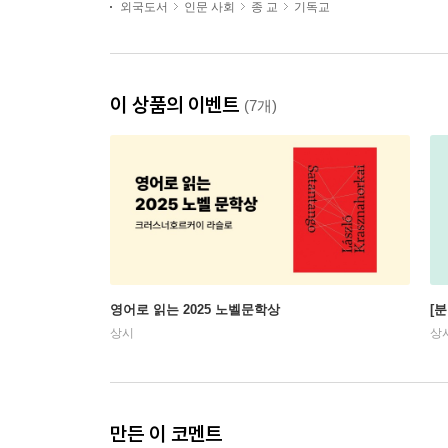
외국도서
인문 사회
종 교
기독교
이 상품의 이벤트
(7개)
영어로 읽는 2025 노벨문학상
[
상시
상
만든 이 코멘트