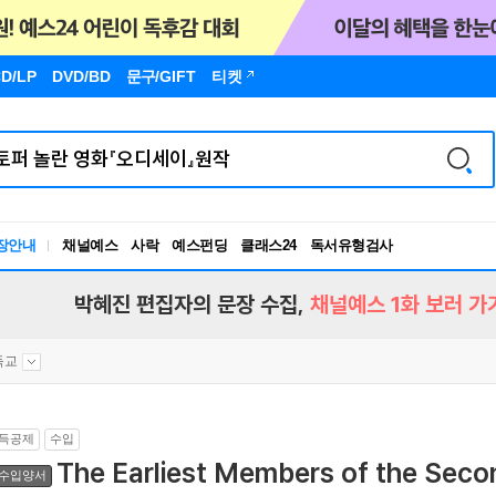
D/LP
DVD/BD
문구
/GIFT
티켓
독서유형검사
장안내
채널예스
사락
예스펀딩
클래스24
RBTI Lab
독서유형검사
박혜진 편집자의 문장 수집,
채널예스 1화 보러 가
독교
득공제
수입
The Earliest Members of the Seco
수입양서