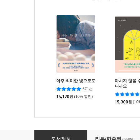
아주 희미한 빛으로도
마시지 않을 
니까요
571건
15,120
원
(10% 할인)
15,300
원
(10
다정소감 (20쇄 기념 스티치 에디션)
도서정보
리뷰/한줄평
(56/85)