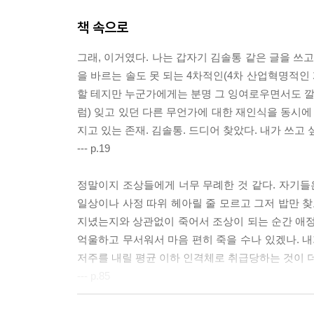
책 속으로
그래, 이거였다. 나는 갑자기 김솔통 같은 글을 쓰고
을 바르는 솔도 못 되는 4차적인(4차 산업혁명적인
할 테지만 누군가에게는 분명 그 잉여로우면서도 깔끔
럼) 잊고 있던 다른 무언가에 대한 재인식을 동시에
지고 있는 존재. 김솔통. 드디어 찾았다. 내가 쓰고 
--- p.19
정말이지 조상들에게 너무 무례한 것 같다. 자기
일상이나 사정 따위 헤아릴 줄 모르고 그저 밥만 
지녔는지와 상관없이 죽어서 조상이 되는 순간 애정 
억울하고 무서워서 마음 편히 죽을 수나 있겠나. 내
저주를 내릴 평균 이하 인격체로 취급당하는 것이 더
--- p.85
덕분에 첫 비행은 무사히 끝났다. 삿포로는 추웠고,