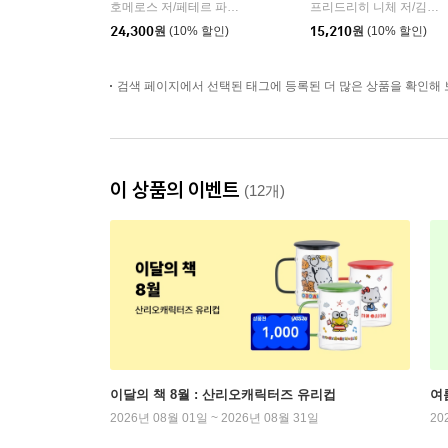
호메로스 저/페테르 파울 루벤스 그림/박문재 역
현대지성
프리드리히 니체 저/김철 편역
|
24,300
원
(10% 할인)
15,210
원
(10% 할인)
검색 페이지에서 선택된 태그에 등록된 더 많은 상품을 확인해 
이 상품의 이벤트
(12개)
이달의 책 8월 : 산리오캐릭터즈 유리컵
여
2026년 08월 01일 ~ 2026년 08월 31일
20