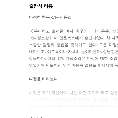
출판사 리뷰
려 인상적인 게 별로 없을 정도였다. 그래서인지 집
비행기가 더 지나가는 동안, 계속 내머릿속을 맴돌았
다정한 친구 같은 산문집
는 두피, 양쪽 눈썹이 똑같이 그려졌는지 비교하느라
는 드라이기 소리, 공기 중에 떠도는 스프레이 냄새
《우아하고 호쾌한 여자 축구》, 《아무튼, 
눈빛, 그제야 조금씩 밝아오는 사위, 어쩐지 당당하게
《다정소감》이 안온북스에서 출간되었다. 책 제목 
--- pp.151~152
소중한 감정의 총합을 뜻하기도 한다. 모든 다정
내다보고, 이토록이나 자세히 들여다본다. 실낱같은
시작은 뼈였다. 뼈? 사골? 설마 직접 사골을? 그랬다
설득한다. 그러니까, 다정소감은 다정에 대한 소감
사골을 깨끗이 씻은 후, 20시간 넘게 네 차례에 걸
없었기에 만들어진 우리 마음속 얼음들이 서서히 녹
으로 시작하더니 그것들을 말리고 가루로 빻아서 고
것까지 셈하면 육수를 만드는 데에만 거의 이틀이 걸
다정을 바라보다
확인하고 자다 말고 확인하느라 J는 이틀간 거의 못
“나 좀 쩔지! 너 이거 먹으면 기운 확 날걸?”
시작은 자기 자신이다. 나는 어떤 작가가 되고 싶은
동네 마트에서 김솔통을 발견한다. 김솔통의 존재
--- p.209
떠올리기 불가능한 존재. 주변에 대한 새로운 인식을
역할을 다하는 존재. 다정은 김솔통 같은 글을 