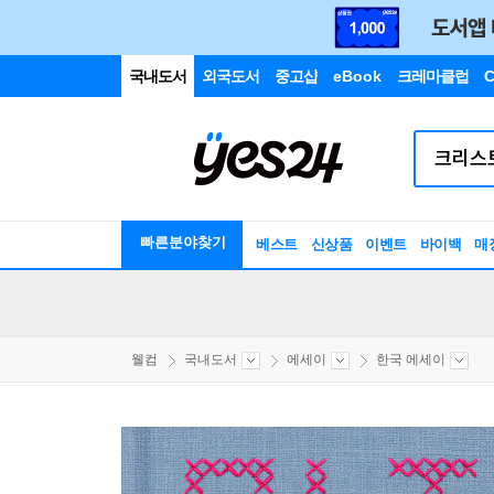
국내도서
외국도서
중고샵
eBook
크레마클럽
C
빠른분야찾기
베스트
신상품
이벤트
바이백
매
웰컴
국내도서
에세이
한국 에세이