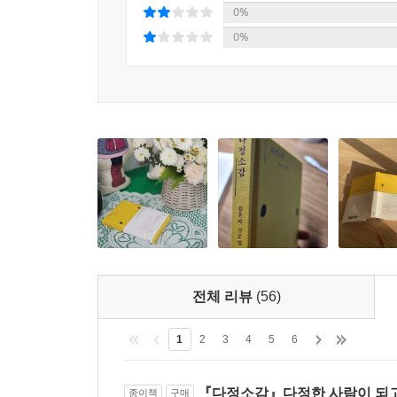
0%
0%
전체 리뷰
(56)
1
2
3
4
5
6
『다정소감』다정한 사람이 되
종이책
구매