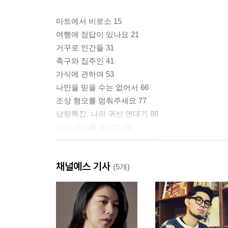
마트에서 비로소 15
여행에 정답이 있나요 21
거꾸로 인간들 31
축구와 집주인 41
가식에 관하여 53
나만을 믿을 수는 없어서 66
조상 혐오를 멈춰주세요 77
납량특집, 나의 귀신 연대기 88
그의 SNS를 보았다 98
책으로 인생이 바뀐다는 것 109
D가 웃으면 나도 좋아 117
채널예스 기사
(5개)
2부 한 시절을 건너게 해준
문 앞에서 이제는 129
그런 우리들이 있었다고 137