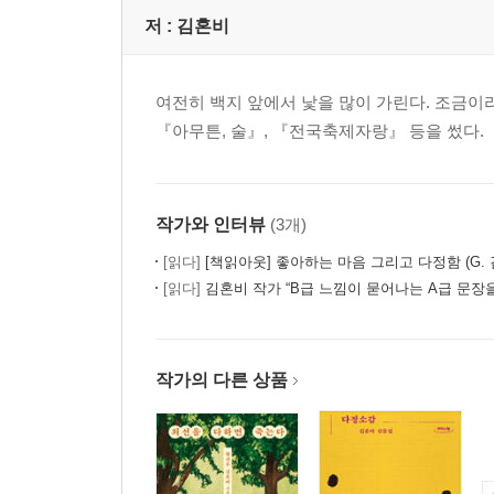
저 :
김혼비
여전히 백지 앞에서 낯을 많이 가린다. 조금이라
『아무튼, 술』, 『전국축제자랑』 등을 썼다.
작가와 인터뷰
(3개)
[읽다]
[책읽아웃] 좋아하는 마음 그리고 다정함 (G. 김혼
[읽다]
김혼비 작가 “B급 느낌이 묻어나는 A급 문장을
작가의 다른 상품