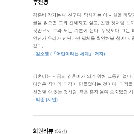
추천평
만나왔고, 스쳐 지나갔으며, 동경했고, 아껴왔던 
틀리지만 삶에는 소홀함이 없었던 사람들, 나이
김혼비 작가는 내 친구다. 당사자는 이 사실을 까맣게
상처받았을지 모를 어릴 적 친구…… 이 모두는 작
글을 읽으면 그와 친해지고 싶고, 친한 것처럼 느껴
것만으로 그와 노는 기분이 든다. 무엇보다 그는 
다정을 주고받다
언젠가 우리가 만난다면 필체를 확인해볼 참이다. 종
같다.
주인공들은 저마다 사정과 사연을 안고 삶을 견딘
- 김소영 (『어린이라는 세계』 저자)
머뭇대고 때로는 우리가 통과해왔을 어떤 시절과
하나하나 고유하되 또한 서로 얼기설기 연관을 맺
동료들 덕분이다. 오우삼과 왕가위가 있어 한 시절을
김혼비는 지금의 김혼비가 되기 위해 그동안 얼마나
어두운 구렁텅이에서 벗어날 용기를 얻었다. 사람
다정은 작가의 다감이 만들었다는 것이다. 다정을
라이딩을 끝내고 마시는 아이스커피와 나만의 방식
선언할 수 있는 것처럼. 혹은 혼자 울며 숨죽였던 
연구 주제는 광활하고 그가 만든 다정 백과는 이토록
- 박준 (시인)
특별판 작가의 말
5년 동안 꾸준히 이 책을 찾아주신 다정한 마음들 
회원리뷰
(56건)