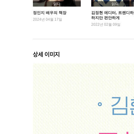
비행기는 괜찮았어 144
읽다
읽다
어느 미니멀리스트의 시련 154
정인지 배우의 책장
김정현 에디터, 트렌디
하지만 편안하게
wkw/tk/1996@7'55"/hk.net 164
2024년 04월 17일
2022년 02월 09일
뿌팟뽕커리의 기쁨과 슬픔 171
어쩌면 이건 나의 소울푸드 182
이따 봐! 랜선에서 187
커피와 술, 코로나 시대의 운동 192
상세 이미지
제철음식 챙겨 먹기 198
한 시절을 건너게 해준 204
에필로그 213
추천사 223