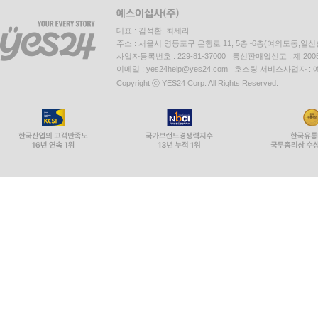
대표 : 김석환, 최세라
주소 : 서울시 영등포구 은행로 11, 5층~6층(여의도동,일신
사업자등록번호 : 229-81-37000 통신판매업신고 : 제 200
이메일 : yes24help@yes24.com 호스팅 서비스사업자 :
Copyright ⓒ YES24 Corp. All Rights Reserved.