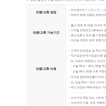
마이페이지 >
반품/교환 신청
반품/교환 방법
판매자 배송 상품은 판매자와
출고 완료 후 10일 이내의 
디지털 콘텐츠인 eBook의 
반품/교환 가능기간
중고상품의 경우 출고 완료일
모바일 쿠폰의 경우 유효기간(
고객의 단순변심 및 착오구
직수입양서/직수입일서중 일
단, 아래의 주문/취소 조건인
오늘 00시 ~ 06시 30분 
반품/교환 비용
오늘 06시 30분 이후 주문
직수입 음반/영상물/기프트 
단, 당일 00시~13시 사이
박스 포장은 택배 배송이 가
소비자의 책임 있는 사유로 
소비자의 사용, 포장 개봉에 