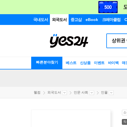
국내도서
외국도서
중고샵
eBook
크레마클럽
C
빠른분야찾기
베스트
신상품
이벤트
바이백
매
웰컴
외국도서
인문 사회
인물
소
직