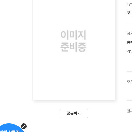
Lyn
첫
정
판
Y
추
결
공유하기