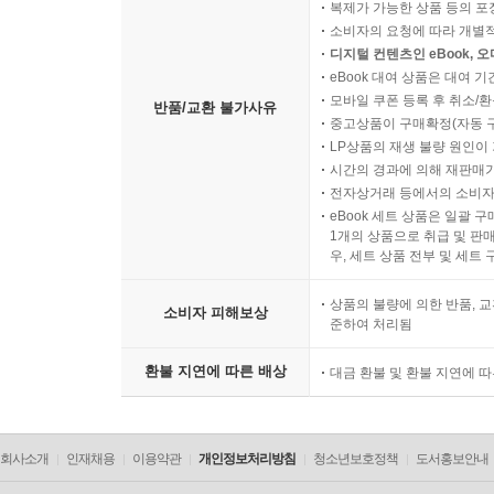
복제가 가능한 상품 등의 포장을 
소비자의 요청에 따라 개별
디지털 컨텐츠인 eBook, 
eBook 대여 상품은 대여 기
모바일 쿠폰 등록 후 취소/환
반품/교환 불가사유
중고상품이 구매확정(자동 
LP상품의 재생 불량 원인이 기
시간의 경과에 의해 재판매가
전자상거래 등에서의 소비자
eBook 세트 상품은 일괄 
1개의 상품으로 취급 및 판매
우, 세트 상품 전부 및 세트
상품의 불량에 의한 반품, 교
소비자 피해보상
준하여 처리됨
환불 지연에 따른 배상
대금 환불 및 환불 지연에 
회사소개
인재채용
이용약관
개인정보처리방침
청소년보호정책
도서홍보안내