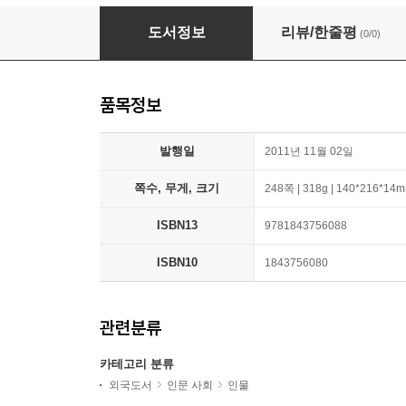
The Road from Gloster Hill
도서정보
리뷰/한줄평
(0/0)
품목정보
발행일
2011년 11월 02일
쪽수, 무게, 크기
248쪽 | 318g | 140*216*14
ISBN13
9781843756088
ISBN10
1843756080
관련분류
카테고리 분류
외국도서
인문 사회
인물