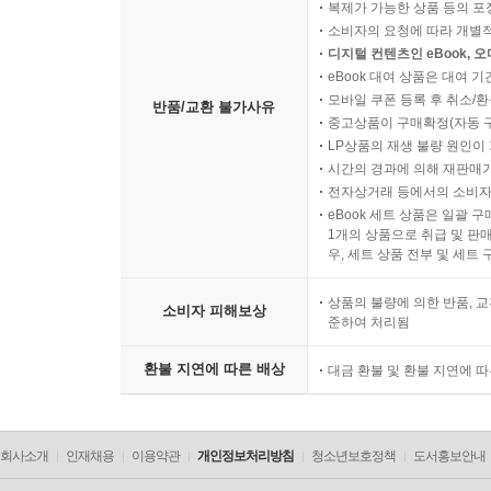
복제가 가능한 상품 등의 포장을 
소비자의 요청에 따라 개별
디지털 컨텐츠인 eBook, 
eBook 대여 상품은 대여 기
모바일 쿠폰 등록 후 취소/환
반품/교환 불가사유
중고상품이 구매확정(자동 
LP상품의 재생 불량 원인이 기
시간의 경과에 의해 재판매가
전자상거래 등에서의 소비자
eBook 세트 상품은 일괄 
1개의 상품으로 취급 및 판매
우, 세트 상품 전부 및 세트
상품의 불량에 의한 반품, 교
소비자 피해보상
준하여 처리됨
환불 지연에 따른 배상
대금 환불 및 환불 지연에 
회사소개
인재채용
이용약관
개인정보처리방침
청소년보호정책
도서홍보안내