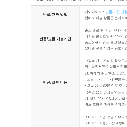
마이페이지 >
반품/교환 신청
반품/교환 방법
판매자 배송 상품은 판매자와
출고 완료 후 10일 이내의 
디지털 콘텐츠인 eBook의 
반품/교환 가능기간
중고상품의 경우 출고 완료일
모바일 쿠폰의 경우 유효기간(
고객의 단순변심 및 착오구
직수입양서/직수입일서중 일
단, 아래의 주문/취소 조건인
오늘 00시 ~ 06시 30분 
반품/교환 비용
오늘 06시 30분 이후 주문
직수입 음반/영상물/기프트 
단, 당일 00시~13시 사이
박스 포장은 택배 배송이 가
소비자의 책임 있는 사유로 
소비자의 사용, 포장 개봉에 