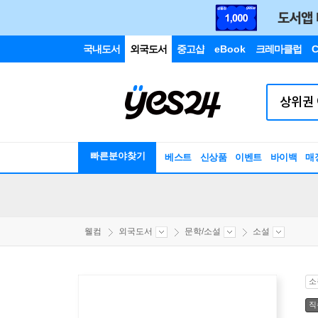
국내도서
외국도서
중고샵
eBook
크레마클럽
C
빠른분야찾기
베스트
신상품
이벤트
바이백
매
웰컴
외국도서
문학/소설
소설
소
직