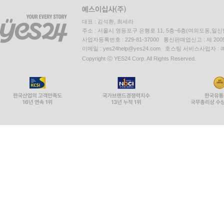
대표 : 김석환, 최세라
주소 : 서울시 영등포구 은행로 11, 5층~6층(여의도동,일신
사업자등록번호 : 229-81-37000 통신판매업신고 : 제 200
이메일 : yes24help@yes24.com 호스팅 서비스사업자 :
Copyright ⓒ YES24 Corp. All Rights Reserved.