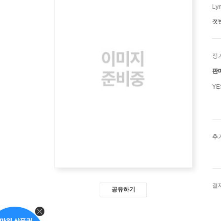
Lyn
첫
정
판
Y
추
결
공유하기