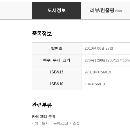
He Had It Coming
도서정보
리뷰/한줄평
(0/0)
품목정보
발행일
2010년 06월 27일
쪽수, 무게, 크기
276쪽 | 299g | 203*127*16
ISBN13
9781843756019
ISBN10
1843756013
관련분류
카테고리 분류
외국도서
문학/소설
소설