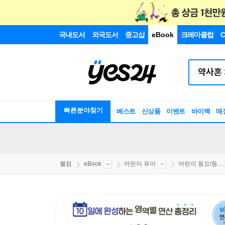
국내도서
외국도서
중고샵
eBook
크레마클럽
C
빠른분야찾기
베스트
신상품
이벤트
바이백
매
웰컴
eBook
어린이 유아
어린이 동요/동...