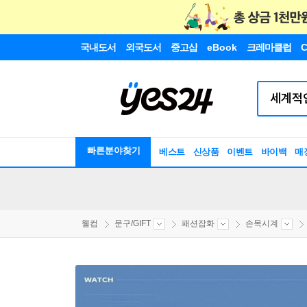
국내도서
외국도서
중고샵
eBook
크레마클럽
C
빠른분야찾기
베스트
신상품
이벤트
바이백
매
웰컴
문구/GIFT
패션잡화
손목시계