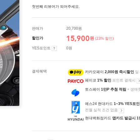
첫번째 리뷰어가 되어주세요.
판매가
20,700원
15,900
원
할인가
(23% 할인)
YES포인트
0원
결제혜택
카카오페이
2,000원 즉시할인
일
페이코
1% 할인
포인트 결제시
토스페이
1만P 추첨 적립
+ 생애
예스24 현대카드
1~3% YES포
전월 실적 조건 없음
현대백화점카드
앱카드 발급시 1