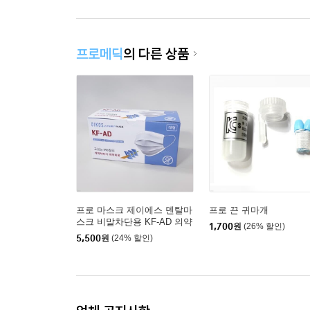
프로메딕
의 다른 상품
프로 마스크 제이에스 덴탈마
프로 끈 귀마개
스크 비말차단용 KF-AD 의약
1,700
원
(26% 할인)
외품 50매
5,500
원
(24% 할인)