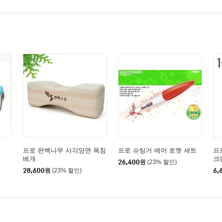
프로 편백나무 사각양면 목침
프로 슈팅거 에어 로켓 세트
프
베개
크림
26,400
원
(23% 할인)
28,600
원
(23% 할인)
6,