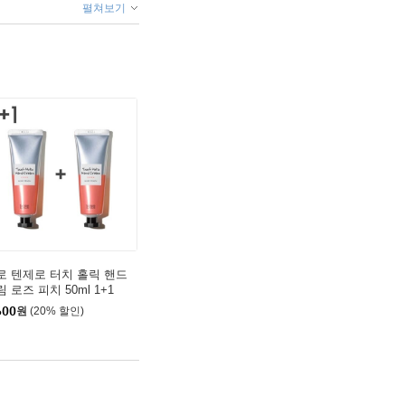
펼쳐보기
로 텐제로 터치 홀릭 핸드
 로즈 피치 50ml 1+1
600
원
(20% 할인)