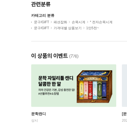
관련분류
카테고리 분류
문구/GIFT
패션잡화
손목시계
* 전자손목시계
문구/GIFT
가격대별 상품보기
1만5천~
이 상품의 이벤트
(7개)
문학캔디
[문
상시
20