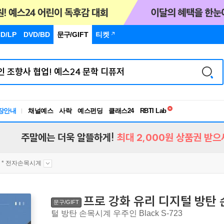
D/LP
DVD/BD
문구
/GIFT
티켓
독서유형검사
RBTI Lab
장안내
채널예스
사락
예스펀딩
클래스24
독서유형검사
주말에는 더욱 알뜰하게!
최대 2,000원 상품권 받으
* 전자손목시계
프로 강화 유리 디지털 방탄 손
문구/GIFT
털 방탄 손목시계 우주인 Black S-723