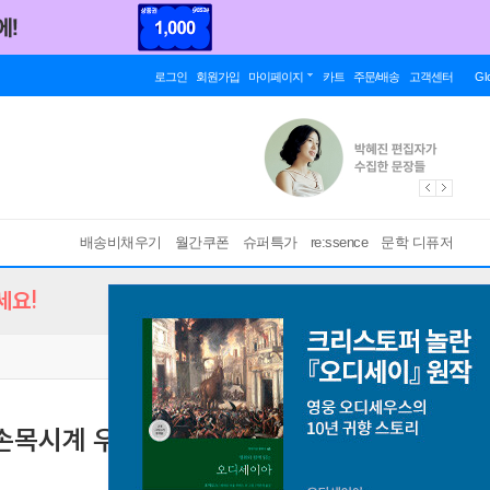
로그인
회원가입
마이페이지
카트
주문/배송
고객센터
Gl
배송비채우기
월간쿠폰
슈퍼특가
re:ssence
문학 디퓨저
세요!
목시계 우주인 Black S-723
강화 유리 디지