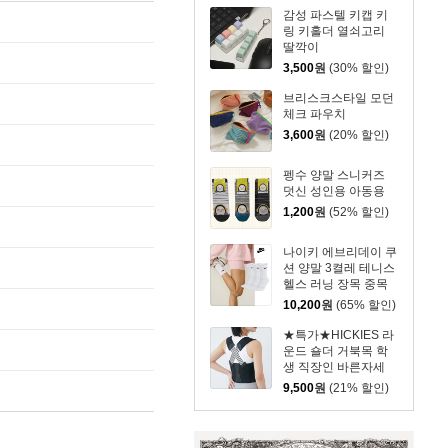
감성 파스텔 키캡 키
링 키홀더 열쇠고리
딸깍이
3,500
원
(30% 할인)
브리스크스타일 모던
체크 파우치
3,600
원
(20% 할인)
펭수 양말 스니커즈
덧신 성인용 아동용
1,200
원
(52% 할인)
나이키 에브리데이 쿠
션 양말 3켤레 테니스
헬스 러닝 장목 중목
단목 남여공용
10,200
원
(65% 할인)
★특가★HICKIES 라
운드 숄더 거북목 학
생 직장인 바른자세
어깨 체형 Slim 교정
9,500
원
(21% 할인)
밴드