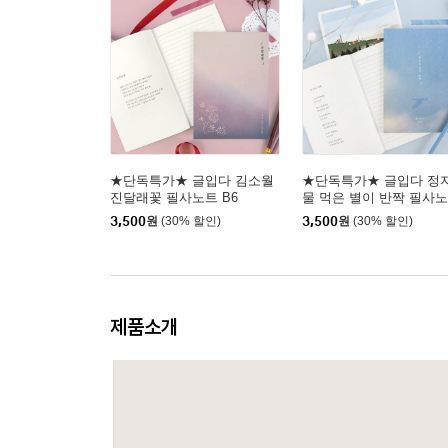
★단독특가★ 글입다 김소월
★단독특가★ 글입다 정
진달래꽃 필사노트 B6
물 먹은 별이 반짝 필사
B6
3,500
원
(30% 할인)
3,500
원
(30% 할인)
제품소개