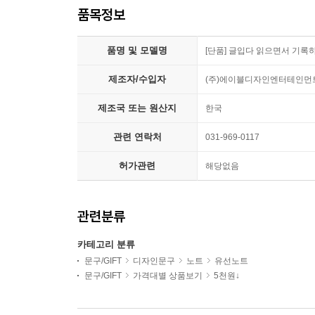
품목정보
품명 및 모델명
[단품] 글입다 읽으면서 기록
제조자/수입자
(주)에이블디자인엔터테인먼
제조국 또는 원산지
한국
관련 연락처
031-969-0117
허가관련
해당없음
관련분류
카테고리 분류
문구/GIFT
디자인문구
노트
유선노트
문구/GIFT
가격대별 상품보기
5천원↓