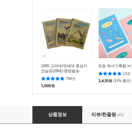
1000 고려대/연세대 중성지
초등 독서기록함 비
연습장(28매)-랜덤발송-
13건
799건
3,420
원
(10% 할인)
1,000
원
[단품] 글입다 읽으면서 기록하는 독서기록장, 
상품정보
리뷰/한줄평
(4/3)