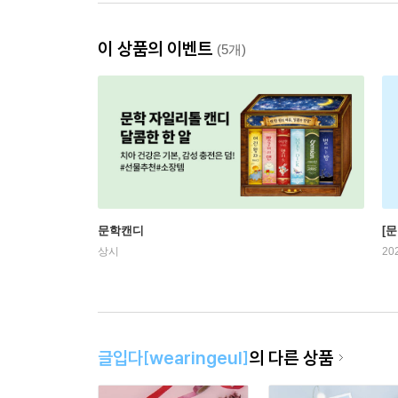
이 상품의 이벤트
(5개)
문학캔디
[문
상시
20
글입다[wearingeul]
의 다른 상품