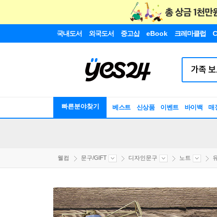
국내도서
외국도서
중고샵
eBook
크레마클럽
C
빠른분야찾기
베스트
신상품
이벤트
바이백
매
웰컴
문구/GIFT
디자인문구
노트