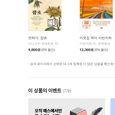
전략가, 잡초
이웃집 퀴어 이반지하
이나가키 히데히로 저/김소영 역/김진옥 감수
이반지하 저
더숲
문학동네
|
|
9,800
원
(0% 할인)
12,300
원
(0% 할인)
검색 페이지에서 선택된 태그에 등록된 더 많은 상품을 확인해 
이 상품의 이벤트
(7개)