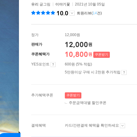
유리
글그림
이야기꽃
2021년 10월 05일
10.0
회원리뷰(
14
건)
정가
12,000원
12,000
원
판매가
10,800
원
쿠폰혜택가
쿠폰받기
YES포인트
600원 (5% 적립)
5만원이상 구매 시 2천원 추가적립
추가혜택쿠폰
쿠폰받기
주문금액대별 할인쿠폰
결제혜택
카드/간편결제 혜택을 확인하세요