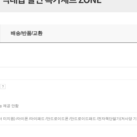
배송/반품/교환
기
능 제공 안함
니터 미지원) /아이폰 /아이패드 /안드로이드폰 /안드로이드패드 /전자책단말기(저사양 기기 