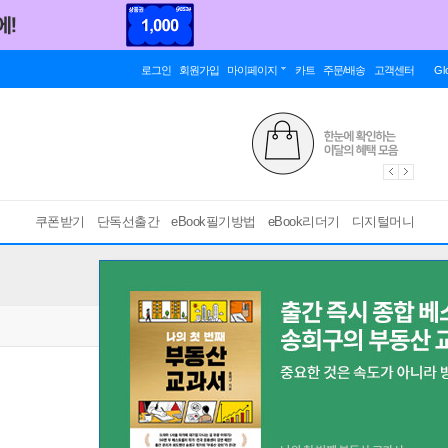
로그인
회원가입
마이페이지
카트
주문/배송
고객센터
Gl
쿠폰받기
단독선출간
eBook필기방법
eBook리더기
디지털머니