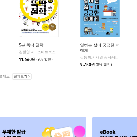
5분 뚝딱 철학
일하는 삶이 궁금한 너
에게
김필영 저
스마트북스
|
김동희,서재민 공저/대안사회교사모임 기획
11,660
원
(9% 할인)
9,750
원
(0% 할인)
보세요.
전체보기