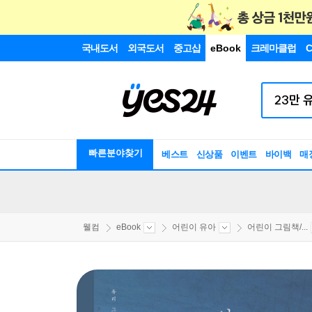
국내도서
외국도서
중고샵
eBook
크레마클럽
C
빠른분야찾기
베스트
신상품
이벤트
바이백
매
웰컴
eBook
어린이 유아
어린이 그림책/...