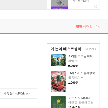
AD
절판
상태입니다.
이 분야 베스트셀러
더보기
소리를 모으는 아이
리엘 저
9,900
원
크리스마스 컬러링북
골목정원 저
1,000
원
사용 불가) /PC(Mac)
푸른 사자 와니니
이현 글/오윤화 그림
11,040
원