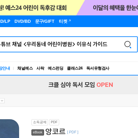
D/LP
DVD/BD
문구
/GIFT
티켓
장안내
채널예스
사락
예스펀딩
클래스24
독서유형검사
RBTI Lab
독서유형검사
크클 심야 독서 모임
OPEN
소득공제
PDF
앙코르
[ PDF ]
eBook