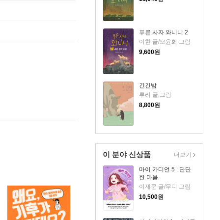
푸른 사자 와니니 2
이현 글/오윤화 그림
9,600
원
긴긴밤
루리 글,그림
8,800
원
이 분야 신상품
더보기
마이 가디언 5 : 단단
한 마음
이재문 글/무디 그림
10,500
원