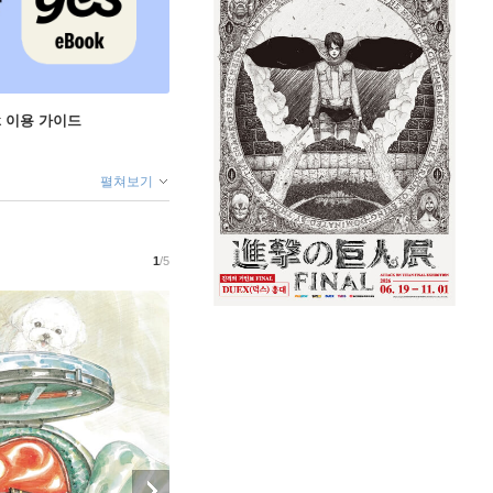
ok 이용 가이드
펼쳐보기
1
/5