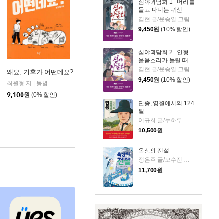
심야괴담회 1 : 머리를
들고 다니는 귀신
김현 글/윤승일 그림
9,450
원
(10% 할인)
심야괴담회 2 : 인형
울음소리가 들릴 때
김현 글/윤승일 그림
왜요, 기후가 어떤데요?
9,450
원
(10% 할인)
최원형 저
동녘
|
휴머니스트
|
9,100
원
(0% 할인)
단종, 영월에서의 124
일
이규희 글/누하루 그림
10,500
원
옥상의 전설
정은주 글/모수진 그림
11,700
원