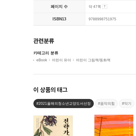
페이지 수
약 47쪽
ISBN13
9788998751975
관련분류
카테고리 분류
eBook
어린이 유아
어린이 그림책/동화책
이 상품의 태그
#2021올해의청소년교양도서선정
#음악의힘
#악기