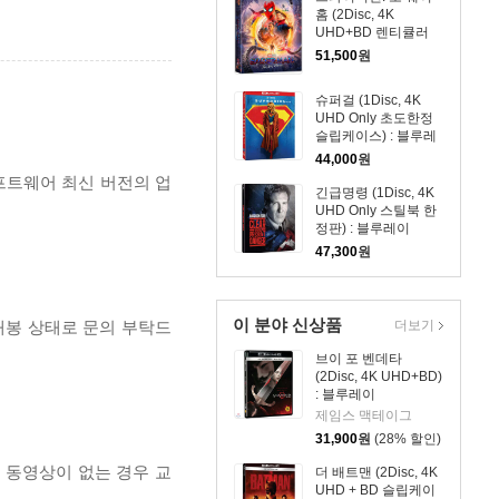
홈 (2Disc, 4K
UHD+BD 렌티큘러
풀슬립 B1 스틸북 넘
51,500
원
버링 한정판) : 블루레
이
슈퍼걸 (1Disc, 4K
UHD Only 초도한정
슬립케이스) : 블루레
이
44,000
원
프트웨어 최신 버전의 업
긴급명령 (1Disc, 4K
UHD Only 스틸북 한
정판) : 블루레이
47,300
원
이 분야 신상품
개봉 상태로 문의 부탁드
더보기
브이 포 벤데타
(2Disc, 4K UHD+BD)
: 블루레이
제임스 맥테이그
31,900
원
(28% 할인)
, 동영상이 없는 경우 교
더 배트맨 (2Disc, 4K
UHD + BD 슬립케이