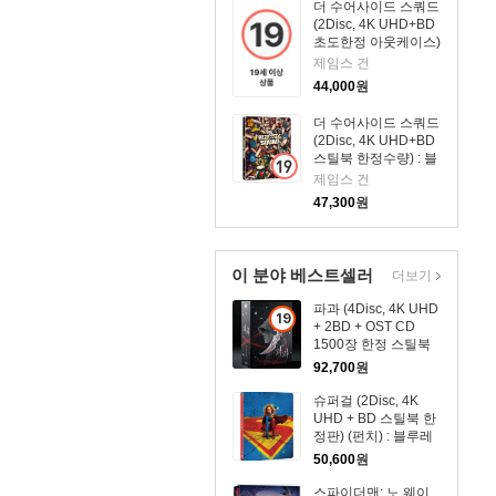
더 수어사이드 스쿼드
(2Disc, 4K UHD+BD
초도한정 아웃케이스)
: 블루레이
제임스 건
44,000
원
더 수어사이드 스쿼드
(2Disc, 4K UHD+BD
스틸북 한정수량) : 블
루레이
제임스 건
47,300
원
이 분야 베스트셀러
더보기
파과 (4Disc, 4K UHD
19
+ 2BD + OST CD
세
1500장 한정 스틸북
이
한정판) : 블루레이
92,700
원
상
슈퍼걸 (2Disc, 4K
상
UHD + BD 스틸북 한
품
정판) (펀치) : 블루레
이
50,600
원
스파이더맨: 노 웨이