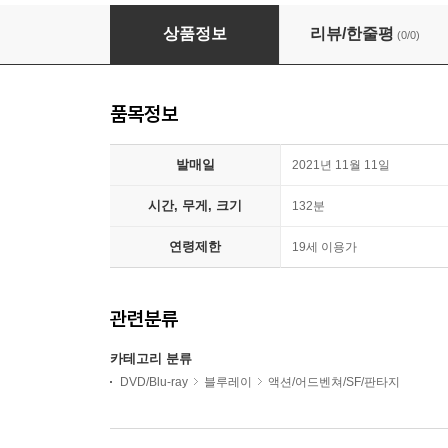
더 수어사이드 스쿼드 (1Disc) : 블루레이
상품정보
리뷰/한줄평
(0/0)
품목정보
발매일
2021년 11월 11일
시간, 무게, 크기
132분
연령제한
19세 이용가
관련분류
카테고리 분류
DVD/Blu-ray
블루레이
액션/어드벤쳐/SF/판타지