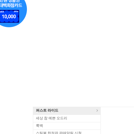
퍼스트 라이드
세상 참 예쁜 오드리
룩백
스틸북 한정판 판매알림 신청