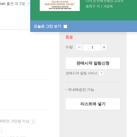
man
출연 외 2명
워너브러더스
2021년 11월 11일
오늘은 그만 보기
품절
수량
판매시작 알림신청
판매시작 알림 서비스
국내배송만 가능
리스트에 넣기
 400건, 4만원 이상