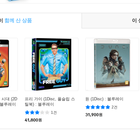
들이
함께 산 상품
이
시대 (2D
프리 가이 (1Disc, 풀슬립 스
듄 (1Disc) : 블루레이
 : 블루레이
틸북) : 블루레이
2건
1건
31,900
원
41,800
원