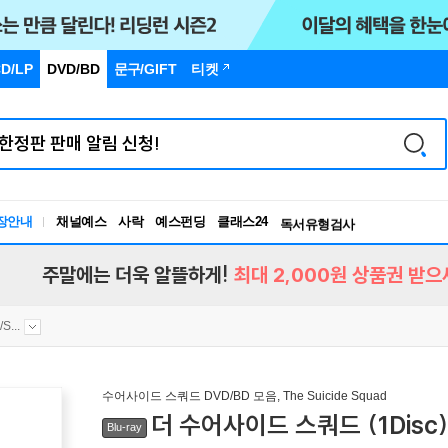
D/LP
DVD/BD
문구
/GIFT
티켓
장안내
채널예스
사락
예스펀딩
클래스24
독서유형검사
RBTI Lab
독서유형검사
주말에는 더욱 알뜰하게!
최대 2,000원 상품권 받으
...
수어사이드 스쿼드 DVD/BD 모음, The Suicide Squad
더 수어사이드 스쿼드 (1Disc)
Blu-ray