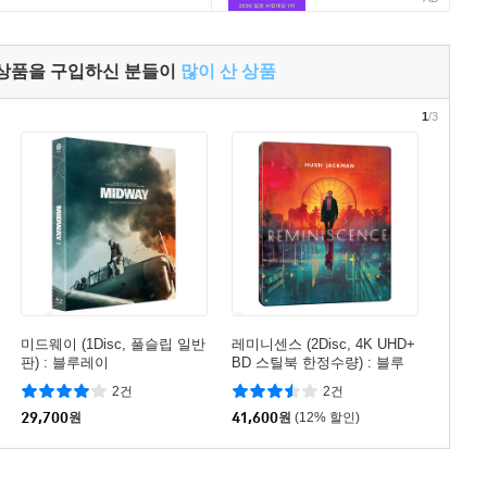
 상품을 구입하신 분들이
많이 산 상품
1
/3
미드웨이 (1Disc, 풀슬립 일반
레미니센스 (2Disc, 4K UHD+
판) : 블루레이
BD 스틸북 한정수량) : 블루
레이
2건
2건
29,700
원
41,600
원
(12% 할인)