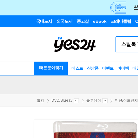
국내도서
외국도서
중고샵
eBook
크레마클럽
C
빠른분야찾기
베스트
신상품
이벤트
바이백
매
웰컴
DVD/Blu-ray
블루레이
액션/어드벤쳐/S