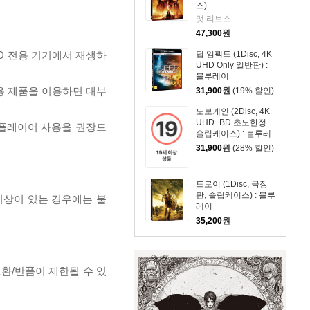
스)
맷 리브스
47,300
원
D 전용 기기에서 재생하
딥 임팩트 (1Disc, 4K
UHD Only 일반판) :
블루레이
전용 제품을 이용하면 대부
31,900
원
(19% 할인)
노보케인 (2Disc, 4K
UHD+BD 초도한정
 플레이어 사용을 권장드
슬립케이스) : 블루레
이
31,900
원
(28% 할인)
트로이 (1Disc, 극장
판, 슬립케이스) : 블루
이상이 있는 경우에는 불
레이
35,200
원
교환/반품이 제한될 수 있