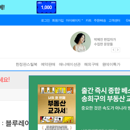
로그인
회원가입
마이페이지
카트
주문/배송
고객센터
Gl
한정판스틸북
예약판매
애니메이션관
해외구매
원데이특가
세요!
 : 블루레이