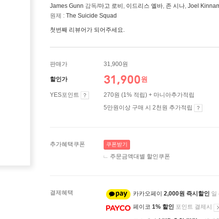
James Gunn
감독/
마고 로비
,
이드리스 엘바
,
존 시나
,
Joel Kinna
원제 :
The Suicide Squad
첫번째 리뷰어가 되어주세요.
판매가
31,900원
31,900
원
할인가
YES포인트
270원 (1% 적립) + 마니아추가적립
5만원이상 구매 시 2천원 추가적립
추가혜택쿠폰
쿠폰받기
주문금액대별 할인쿠폰
결제혜택
카카오페이
2,000원 즉시할인
일
페이코
1% 할인
포인트 결제시